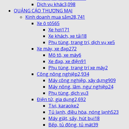
Dịch vụ khác
3,098
QUẢNG CÁO THƯƠNG MẠI
Kinh doanh mua sắm
28,741
Xe ô tô
565
Xe hơi
171
Xe khách, xe tải
18
Phụ tùng, trang trí, dịch vụ xe
5
Xe máy, xe đạp
272
Mô tô, xe máy
6
Xe đạp, xe điện
91
Phụ tùng, trang trí xe máy
2
Công nông nghiệp
2,934
Máy công nghiệp, xây dựng
909
Máy nông, lâm, ngư nghiệp
24
Phụ tùng, dịch vụ
3
Điện tử, gia dụng
2,692
Tivi, karaoke
2
Tủ lạnh, điều hòa, nóng lạnh
523
Máy giặt, sấy, hút bụi
18
Bếp, tủ đông, tủ mát
39