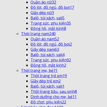
Quần áo nữ
32
Đồ lót, đồ ngủ, đồ bơi
17
Giầy dép nữ
3
Balô, túi xách, vali
5
Trang sức, phụ kiện
35
Đồng hồ, mắt kính
8
Thời trang nam
240
Quần áo nam
52
Đồ lót, đồ ngủ, đồ bơi
2
Giầy dép nam
63
Balô, túi xách, vali
4
Trang sức, phụ kiện
92
Đồng hồ, mắt kính
2
Thời trang mẹ, bé
71
Thời trang trẻ em
19
Giầy dép trẻ em
2
Balô, túi xách, vali
1
Thời trang bầu, sau sinh
8
Dinh dưỡng cho mẹ, bé
11
Đồ chơi, phụ kiện
22