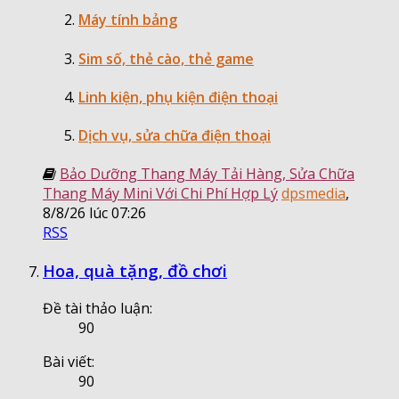
Máy tính bảng
Sim số, thẻ cào, thẻ game
Linh kiện, phụ kiện điện thoại
Dịch vụ, sửa chữa điện thoại
Bảo Dưỡng Thang Máy Tải Hàng, Sửa Chữa
Thang Máy Mini Với Chi Phí Hợp Lý
dpsmedia
,
8/8/26 lúc 07:26
RSS
Hoa, quà tặng, đồ chơi
Đề tài thảo luận:
90
Bài viết:
90