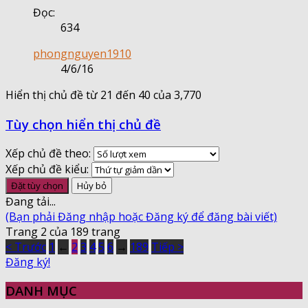
Đọc:
634
phongnguyen1910
4/6/16
Hiển thị chủ đề từ 21 đến 40 của 3,770
Tùy chọn hiển thị chủ đề
Xếp chủ đề theo:
Xếp chủ đề kiểu:
Đang tải...
(Bạn phải Đăng nhập hoặc Đăng ký để đăng bài viết)
Trang 2 của 189 trang
< Trước
1
←
2
3
4
5
6
→
189
Tiếp >
Đăng ký!
DANH MỤC