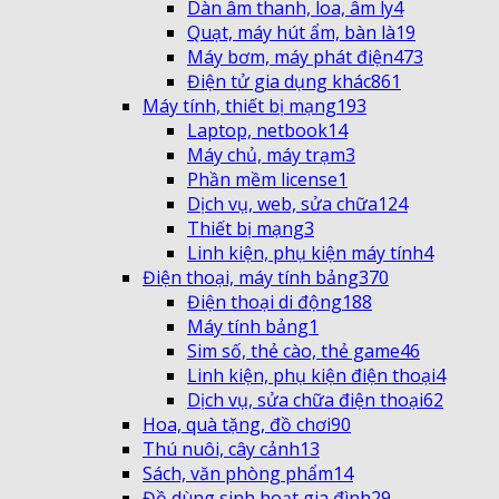
Dàn âm thanh, loa, âm ly
4
Quạt, máy hút ẩm, bàn là
19
Máy bơm, máy phát điện
473
Điện tử gia dụng khác
861
Máy tính, thiết bị mạng
193
Laptop, netbook
14
Máy chủ, máy trạm
3
Phần mềm license
1
Dịch vụ, web, sửa chữa
124
Thiết bị mạng
3
Linh kiện, phụ kiện máy tính
4
Điện thoại, máy tính bảng
370
Điện thoại di động
188
Máy tính bảng
1
Sim số, thẻ cào, thẻ game
46
Linh kiện, phụ kiện điện thoại
4
Dịch vụ, sửa chữa điện thoại
62
Hoa, quà tặng, đồ chơi
90
Thú nuôi, cây cảnh
13
Sách, văn phòng phẩm
14
Đồ dùng sinh hoạt gia đình
29