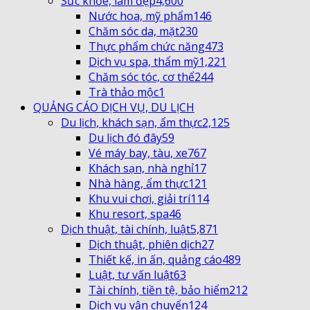
Sức khỏe, làm đẹp
4,600
Nước hoa, mỹ phẩm
146
Chăm sóc da, mặt
230
Thực phẩm chức năng
473
Dịch vụ spa, thẩm mỹ
1,221
Chăm sóc tóc, cơ thể
244
Trà thảo mộc
1
QUẢNG CÁO DỊCH VỤ, DU LỊCH
Du lịch, khách sạn, ẩm thực
2,125
Du lịch đó đây
59
Vé máy bay, tàu, xe
767
Khách sạn, nhà nghỉ
17
Nhà hàng, ẩm thực
121
Khu vui chơi, giải trí
114
Khu resort, spa
46
Dịch thuật, tài chính, luật
5,871
Dịch thuật, phiên dịch
27
Thiết kế, in ấn, quảng cáo
489
Luật, tư vấn luật
63
Tài chính, tiền tệ, bảo hiểm
212
Dịch vụ vận chuyển
124