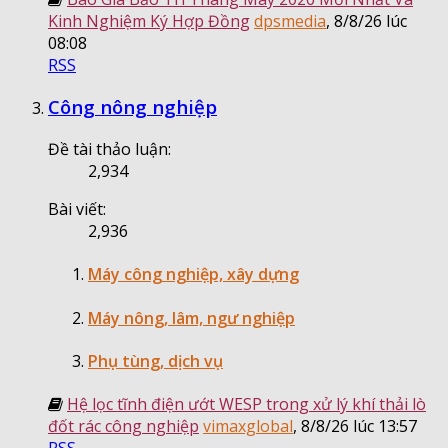
Kinh Nghiệm Ký Hợp Đồng
dpsmedia
,
8/8/26 lúc
08:08
RSS
Công nông nghiệp
Đề tài thảo luận:
2,934
Bài viết:
2,936
Máy công nghiệp, xây dựng
Máy nông, lâm, ngư nghiệp
Phụ tùng, dịch vụ
Hệ lọc tĩnh điện ướt WESP trong xử lý khí thải lò
đốt rác công nghiệp
vimaxglobal
,
8/8/26 lúc 13:57