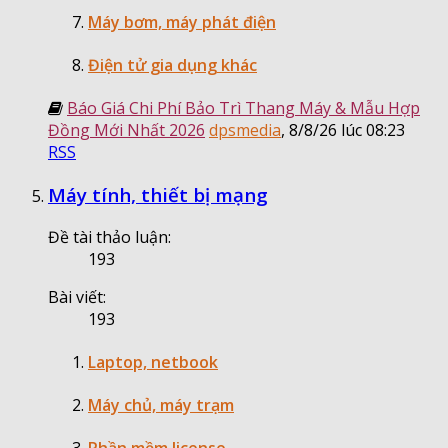
Máy bơm, máy phát điện
Điện tử gia dụng khác
Báo Giá Chi Phí Bảo Trì Thang Máy & Mẫu Hợp
Đồng Mới Nhất 2026
dpsmedia
,
8/8/26 lúc 08:23
RSS
Máy tính, thiết bị mạng
Đề tài thảo luận:
193
Bài viết:
193
Laptop, netbook
Máy chủ, máy trạm