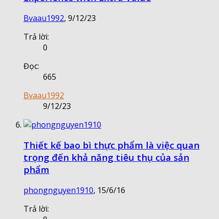
Bvaau1992
,
9/12/23
Trả lời:
0
Đọc:
665
Bvaau1992
9/12/23
Thiết kế bao bì thực phẩm là việc quan
trọng đến khả năng tiêu thụ của sản
phẩm
phongnguyen1910
,
15/6/16
Trả lời: