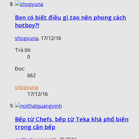
Bạn có biết điều gì tạo nên phong cách
hotboy?!
shopyuna
,
17/12/16
Trả lời:
0
Đọc:
662
shopyuna
17/12/16
Bếp từ Chefs, bếp từ Teka khá phổ biến
trong căn bếp