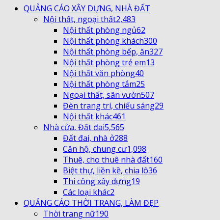
QUẢNG CÁO XÂY DỰNG, NHÀ ĐẤT
Nội thất, ngoại thất
2,483
Nội thất phòng ngủ
62
Nội thất phòng khách
300
Nội thất phòng bếp, ăn
327
Nội thất phòng trẻ em
13
Nội thất văn phòng
40
Nội thất phòng tắm
25
Ngoại thất, sân vườn
507
Đèn trang trí, chiếu sáng
29
Nội thất khác
461
Nhà cửa, Đất đai
5,565
Đất đai, nhà ở
288
Căn hộ, chung cư
1,098
Thuê, cho thuê nhà đất
160
Biệt thự, liền kề, chia lô
36
Thi công xây dựng
19
Các loại khác
2
QUẢNG CÁO THỜI TRANG, LÀM ĐẸP
Thời trang nữ
190