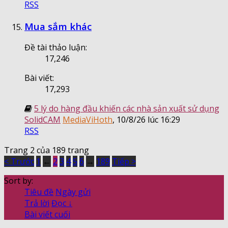
RSS
Mua sắm khác
Đề tài thảo luận:
17,246
Bài viết:
17,293
5 lý do hàng đầu khiến các nhà sản xuất sử dụng
SolidCAM
MediaViHoth
,
10/8/26 lúc 16:29
RSS
Trang 2 của 189 trang
< Trước
1
←
2
3
4
5
6
→
189
Tiếp >
Sort by:
Tiêu đề
Ngày gửi
Trả lời
Đọc ↓
Bài viết cuối