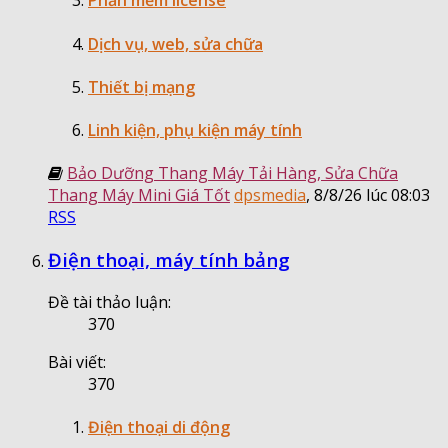
Phần mềm license
Dịch vụ, web, sửa chữa
Thiết bị mạng
Linh kiện, phụ kiện máy tính
Bảo Dưỡng Thang Máy Tải Hàng, Sửa Chữa
Thang Máy Mini Giá Tốt
dpsmedia
,
8/8/26 lúc 08:03
RSS
Điện thoại, máy tính bảng
Đề tài thảo luận:
370
Bài viết:
370
Điện thoại di động