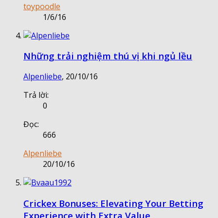
toypoodle
1/6/16
Những trải nghiệm thú vị khi ngủ lều
Alpenliebe
,
20/10/16
Trả lời:
0
Đọc:
666
Alpenliebe
20/10/16
Crickex Bonuses: Elevating Your Betting
Experience with Extra Value