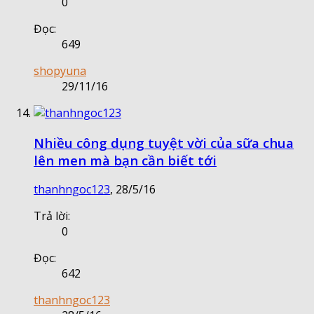
0
Đọc:
649
shopyuna
29/11/16
Nhiều công dụng tuyệt vời của sữa chua
lên men mà bạn cần biết tới
thanhngoc123
,
28/5/16
Trả lời:
0
Đọc:
642
thanhngoc123