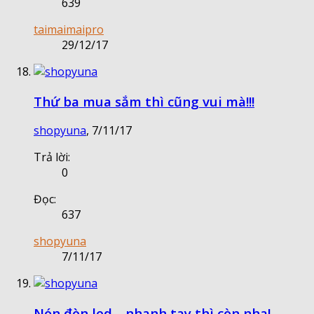
639
taimaimaipro
29/12/17
Thứ ba mua sắm thì cũng vui mà!!!
shopyuna
,
7/11/17
Trả lời:
0
Đọc:
637
shopyuna
7/11/17
Nón đèn led… nhanh tay thì còn nha!