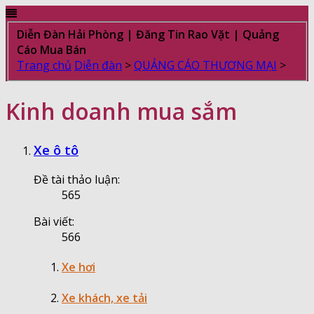
Diễn Đàn Hải Phòng | Đăng Tin Rao Vặt | Quảng
Cáo Mua Bán
Trang chủ
Diễn đàn
>
QUẢNG CÁO THƯƠNG MẠI
>
Kinh doanh mua sắm
Xe ô tô
Đề tài thảo luận:
565
Bài viết:
566
Xe hơi
Xe khách, xe tải