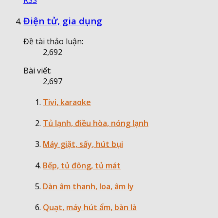
RSS
Điện tử, gia dụng
Đề tài thảo luận:
2,692
Bài viết:
2,697
Tivi, karaoke
Tủ lạnh, điều hòa, nóng lạnh
Máy giặt, sấy, hút bụi
Bếp, tủ đông, tủ mát
Dàn âm thanh, loa, âm ly
Quạt, máy hút ẩm, bàn là