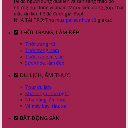
tải do người dùng đưa lên và sẵn sàng tháo bỏ
những nội dung vi phạm. Mọi ý kiến đóng góp, thắc
mắc xin liên hệ để được giải đáp!
NHÀ TÀI TRỢ: Thu
mua pallet nhựa cũ
giá cao.
THỜI TRANG, LÀM ĐẸP
Thời trang nữ
Thời trang nam
Thời trang mẹ, bé
Sức khỏe, làm đẹp
DU LỊCH, ẨM THỰC
Tour du lịch
Khách sạn, nhà nghỉ
Nhà hàng, ẩm thực
Vé máy bay, tàu, xe
BẤT ĐỘNG SẢN