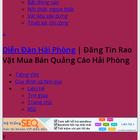
Bất động sản
Nội thất, ngoại thất
Vật liệu xây dựng
Thiết kế, thi công
Diễn Đàn Hải Phòng
| Đăng Tin Rao
Vặt Mua Bán Quảng Cáo Hải Phòng
Tiếng Việt
Quy định và Nội quy
Liên hệ
Trợ giúp
Trang chủ
RSS
X