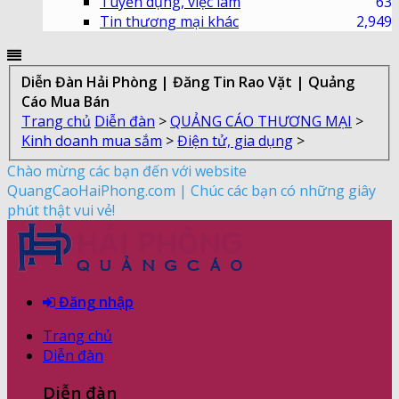
Tuyển dụng, việc làm
63
Tin thương mại khác
2,949
Diễn Đàn Hải Phòng | Đăng Tin Rao Vặt | Quảng
Cáo Mua Bán
Trang chủ
Diễn đàn
>
QUẢNG CÁO THƯƠNG MẠI
>
Kinh doanh mua sắm
>
Điện tử, gia dụng
>
Chào mừng các bạn đến với website
QuangCaoHaiPhong.com | Chúc các bạn có những giây
phút thật vui vẻ!
Đăng nhập
Trang chủ
Diễn đàn
Diễn đàn