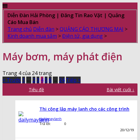
Diễn Đàn Hải Phòng | Đăng Tin Rao Vặt | Quảng
Cáo Mua Bán
Trang chủ
Diễn đàn
>
QUẢNG CÁO THƯƠNG MẠI
>
Kinh doanh mua sắm
>
Điện tử, gia dụng
>
Máy bơm, máy phát điện
Trang 4 của 24 trang
< Trước
1
←
2
3
4
5
6
→
24
Tiếp >
Tiêu đề
Bài viết cuối ↓
Thi công lắp máy lạnh cho các công trình
dailymaylanh
Trả lời:
0
20/12/19