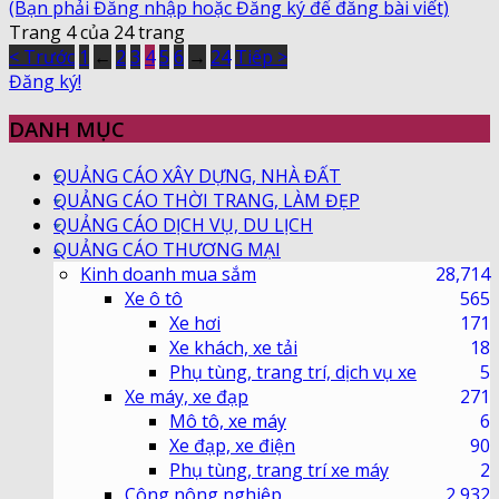
(Bạn phải Đăng nhập hoặc Đăng ký để đăng bài viết)
Trang 4 của 24 trang
< Trước
1
←
2
3
4
5
6
→
24
Tiếp >
Đăng ký!
DANH MỤC
QUẢNG CÁO XÂY DỰNG, NHÀ ĐẤT
QUẢNG CÁO THỜI TRANG, LÀM ĐẸP
QUẢNG CÁO DỊCH VỤ, DU LỊCH
QUẢNG CÁO THƯƠNG MẠI
Kinh doanh mua sắm
28,714
Xe ô tô
565
Xe hơi
171
Xe khách, xe tải
18
Phụ tùng, trang trí, dịch vụ xe
5
Xe máy, xe đạp
271
Mô tô, xe máy
6
Xe đạp, xe điện
90
Phụ tùng, trang trí xe máy
2
Công nông nghiệp
2,932