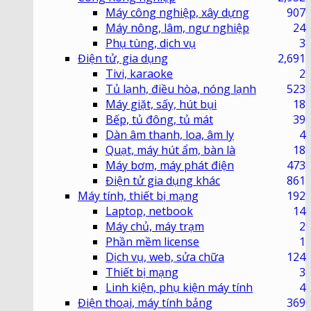
Máy công nghiệp, xây dựng
907
Máy nông, lâm, ngư nghiệp
24
Phụ tùng, dịch vụ
3
Điện tử, gia dụng
2,691
Tivi, karaoke
2
Tủ lạnh, điều hòa, nóng lạnh
523
Máy giặt, sấy, hút bụi
18
Bếp, tủ đông, tủ mát
39
Dàn âm thanh, loa, âm ly
4
Quạt, máy hút ẩm, bàn là
18
Máy bơm, máy phát điện
473
Điện tử gia dụng khác
861
Máy tính, thiết bị mạng
192
Laptop, netbook
14
Máy chủ, máy trạm
2
Phần mềm license
1
Dịch vụ, web, sửa chữa
124
Thiết bị mạng
3
Linh kiện, phụ kiện máy tính
4
Điện thoại, máy tính bảng
369