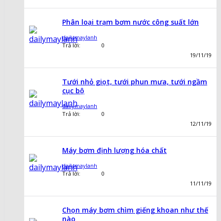
Phân loại trạm bơm nước công suất lớn
dailymaylanh
Trả lời:
0
19/11/19
Tưới nhỏ giọt, tưới phun mưa, tưới ngầm
cục bộ
dailymaylanh
Trả lời:
0
12/11/19
Máy bơm định lượng hóa chất
dailymaylanh
Trả lời:
0
11/11/19
Chọn máy bơm chìm giếng khoan như thế
nào