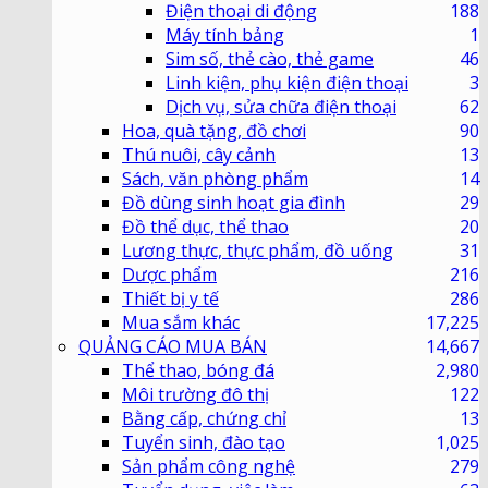
Điện thoại di động
188
Máy tính bảng
1
Sim số, thẻ cào, thẻ game
46
Linh kiện, phụ kiện điện thoại
3
Dịch vụ, sửa chữa điện thoại
62
Hoa, quà tặng, đồ chơi
90
Thú nuôi, cây cảnh
13
Sách, văn phòng phẩm
14
Đồ dùng sinh hoạt gia đình
29
Đồ thể dục, thể thao
20
Lương thực, thực phẩm, đồ uống
31
Dược phẩm
216
Thiết bị y tế
286
Mua sắm khác
17,225
QUẢNG CÁO MUA BÁN
14,667
Thể thao, bóng đá
2,980
Môi trường đô thị
122
Bằng cấp, chứng chỉ
13
Tuyển sinh, đào tạo
1,025
Sản phẩm công nghệ
279