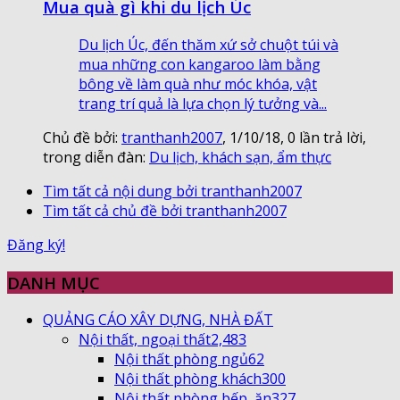
Mua quà gì khi du lịch Úc
Du lịch Úc, đến thăm xứ sở chuột túi và
mua những con kangaroo làm bằng
bông về làm quà như móc khóa, vật
trang trí quả là lựa chọn lý tưởng và...
Chủ đề bởi:
tranthanh2007
,
1/10/18
, 0 lần trả lời,
trong diễn đàn:
Du lịch, khách sạn, ẩm thực
Tìm tất cả nội dung bởi tranthanh2007
Tìm tất cả chủ đề bởi tranthanh2007
Đăng ký!
DANH MỤC
QUẢNG CÁO XÂY DỰNG, NHÀ ĐẤT
Nội thất, ngoại thất
2,483
Nội thất phòng ngủ
62
Nội thất phòng khách
300
Nội thất phòng bếp, ăn
327