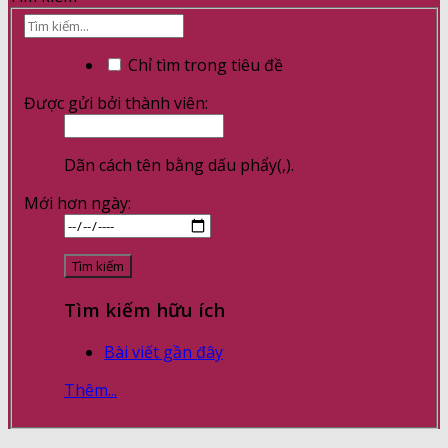
Chỉ tìm trong tiêu đề
Được gửi bởi thành viên:
Dãn cách tên bằng dấu phẩy(,).
Mới hơn ngày:
Tìm kiếm hữu ích
Bài viết gần đây
Thêm...