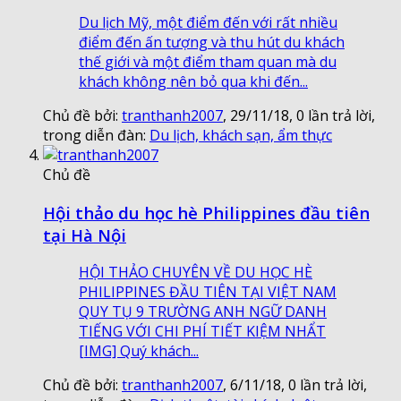
Du lịch Mỹ, một điểm đến với rất nhiều
điểm đến ấn tượng và thu hút du khách
thế giới và một điểm tham quan mà du
khách không nên bỏ qua khi đến...
Chủ đề bởi:
tranthanh2007
,
29/11/18
, 0 lần trả lời,
trong diễn đàn:
Du lịch, khách sạn, ẩm thực
Chủ đề
Hội thảo du học hè Philippines đầu tiên
tại Hà Nội
HỘI THẢO CHUYÊN VỀ DU HỌC HÈ
PHILIPPINES ĐẦU TIÊN TẠI VIỆT NAM
QUY TỤ 9 TRƯỜNG ANH NGỮ DANH
TIẾNG VỚI CHI PHÍ TIẾT KIỆM NHẨT
[IMG] Quý khách...
Chủ đề bởi:
tranthanh2007
,
6/11/18
, 0 lần trả lời,