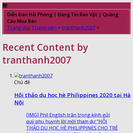
Diễn Đàn Hải Phòng | Đăng Tin Rao Vặt | Quảng
Cáo Mua Bán
Trang chủ
Thành viên
>
tranthanh2007
>
Recent Content by
tranthanh2007
Chủ đề
Hội thảo du học hè Philippines 2020 tại Hà
Nội
[IMG] Phil English trân trọng kính gửi
quý phụ huynh lời mời tham dự “HỘI
THẢO DU HỌC HÈ PHILIPPINES CHO TRẺ