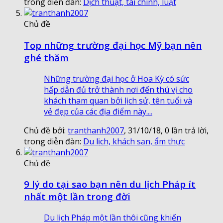
trong diễn đàn:
Dịch thuật, tài chính, luật
Chủ đề
Top những trường đại học Mỹ bạn nên
ghé thăm
Những trường đại học ở Hoa Kỳ có sức
hấp dẫn đủ trở thành nơi đến thú vị cho
khách tham quan bởi lịch sử, tên tuổi và
vẻ đẹp của các địa điểm này....
Chủ đề bởi:
tranthanh2007
,
31/10/18
, 0 lần trả lời,
trong diễn đàn:
Du lịch, khách sạn, ẩm thực
Chủ đề
9 lý do tại sao bạn nên du lịch Pháp ít
nhất một lần trong đời
Du lịch Pháp một lần thôi cũng khiến