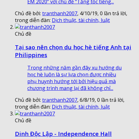
EM 2020” với chủ đề “Tăng tốc tiếng...
Chủ đề bởi:
tranthanh2007
,
4/10/19
, 0 lần trả lời,
trong diễn đàn:
Dịch thuật, tài chính, luật
Chủ đề
Tại sao nên chọn du học hè tiếng Anh tại
Philippines
Trong những năm gần đây xu hướng du
học hè luôn là sự lựa chọn được nhiều
phụ huynh hướng tới bởi hiệu quả mà
chương trình mang lại đã không chỉ...
Chủ đề bởi:
tranthanh2007
,
6/8/19
, 0 lần trả lời,
trong diễn đàn:
Dịch thuật, tài chính, luật
Chủ đề
Dinh Độc Lập - Independence Hall