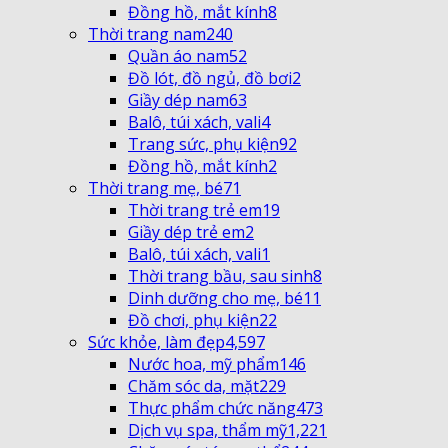
Đồng hồ, mắt kính
8
Thời trang nam
240
Quần áo nam
52
Đồ lót, đồ ngủ, đồ bơi
2
Giầy dép nam
63
Balô, túi xách, vali
4
Trang sức, phụ kiện
92
Đồng hồ, mắt kính
2
Thời trang mẹ, bé
71
Thời trang trẻ em
19
Giầy dép trẻ em
2
Balô, túi xách, vali
1
Thời trang bầu, sau sinh
8
Dinh dưỡng cho mẹ, bé
11
Đồ chơi, phụ kiện
22
Sức khỏe, làm đẹp
4,597
Nước hoa, mỹ phẩm
146
Chăm sóc da, mặt
229
Thực phẩm chức năng
473
Dịch vụ spa, thẩm mỹ
1,221