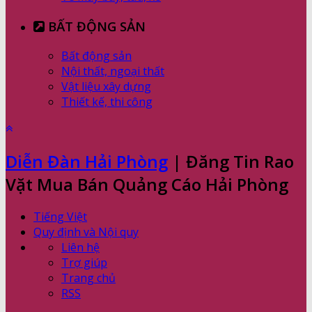
BẤT ĐỘNG SẢN
Bất động sản
Nội thất, ngoại thất
Vật liệu xây dựng
Thiết kế, thi công
Diễn Đàn Hải Phòng
| Đăng Tin Rao
Vặt Mua Bán Quảng Cáo Hải Phòng
Tiếng Việt
Quy định và Nội quy
Liên hệ
Trợ giúp
Trang chủ
RSS