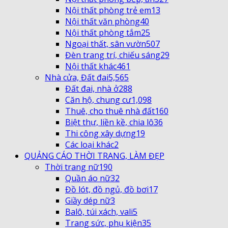
Nội thất phòng trẻ em
13
Nội thất văn phòng
40
Nội thất phòng tắm
25
Ngoại thất, sân vườn
507
Đèn trang trí, chiếu sáng
29
Nội thất khác
461
Nhà cửa, Đất đai
5,565
Đất đai, nhà ở
288
Căn hộ, chung cư
1,098
Thuê, cho thuê nhà đất
160
Biệt thự, liền kề, chia lô
36
Thi công xây dựng
19
Các loại khác
2
QUẢNG CÁO THỜI TRANG, LÀM ĐẸP
Thời trang nữ
190
Quần áo nữ
32
Đồ lót, đồ ngủ, đồ bơi
17
Giầy dép nữ
3
Balô, túi xách, vali
5
Trang sức, phụ kiện
35