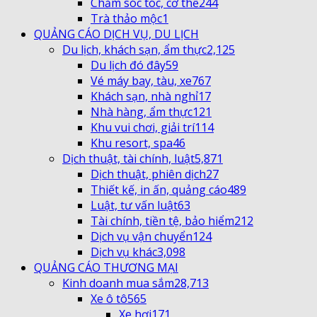
Chăm sóc tóc, cơ thể
244
Trà thảo mộc
1
QUẢNG CÁO DỊCH VỤ, DU LỊCH
Du lịch, khách sạn, ẩm thực
2,125
Du lịch đó đây
59
Vé máy bay, tàu, xe
767
Khách sạn, nhà nghỉ
17
Nhà hàng, ẩm thực
121
Khu vui chơi, giải trí
114
Khu resort, spa
46
Dịch thuật, tài chính, luật
5,871
Dịch thuật, phiên dịch
27
Thiết kế, in ấn, quảng cáo
489
Luật, tư vấn luật
63
Tài chính, tiền tệ, bảo hiểm
212
Dịch vụ vận chuyển
124
Dịch vụ khác
3,098
QUẢNG CÁO THƯƠNG MẠI
Kinh doanh mua sắm
28,713
Xe ô tô
565
Xe hơi
171