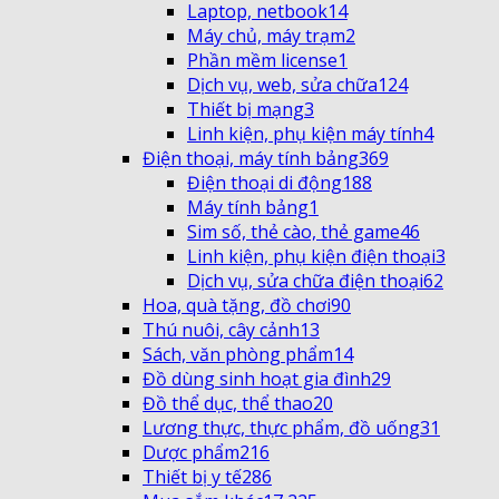
Laptop, netbook
14
Máy chủ, máy trạm
2
Phần mềm license
1
Dịch vụ, web, sửa chữa
124
Thiết bị mạng
3
Linh kiện, phụ kiện máy tính
4
Điện thoại, máy tính bảng
369
Điện thoại di động
188
Máy tính bảng
1
Sim số, thẻ cào, thẻ game
46
Linh kiện, phụ kiện điện thoại
3
Dịch vụ, sửa chữa điện thoại
62
Hoa, quà tặng, đồ chơi
90
Thú nuôi, cây cảnh
13
Sách, văn phòng phẩm
14
Đồ dùng sinh hoạt gia đình
29
Đồ thể dục, thể thao
20
Lương thực, thực phẩm, đồ uống
31
Dược phẩm
216
Thiết bị y tế
286