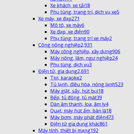
Xe khách, xe tải
18
Phụ tùng, trang trí, dịch vụ xe
5
Xe máy, xe đạp
271
Mô tô, xe máy
6
Xe đạp, xe điện
90
Phụ tùng, trang trí xe máy
2
Công nông nghiệp
2,931
Máy công nghiệp, xây dựng
906
Máy nông, lâm, ngư nghiệp
24
Phụ tùng, dịch vụ
3
Điện tử, gia dụng
2,691
Tivi, karaoke
2
Tủ lạnh, điều hòa, nóng lạnh
523
Máy giặt, sấy, hút bụi
18
Bếp, tủ đông, tủ mát
39
Dàn âm thanh, loa, âm ly
4
Quạt, máy hút ẩm, bàn là
18
Máy bơm, máy phát điện
473
Điện tử gia dụng khác
861
Máy tính, thiết bị mạng
192