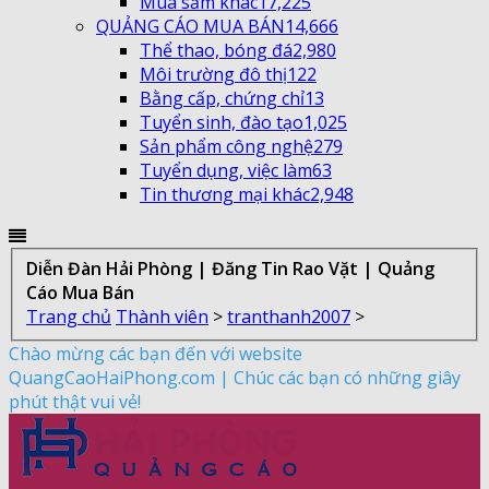
Mua sắm khác
17,225
QUẢNG CÁO MUA BÁN
14,666
Thể thao, bóng đá
2,980
Môi trường đô thị
122
Bằng cấp, chứng chỉ
13
Tuyển sinh, đào tạo
1,025
Sản phẩm công nghệ
279
Tuyển dụng, việc làm
63
Tin thương mại khác
2,948
Diễn Đàn Hải Phòng | Đăng Tin Rao Vặt | Quảng
Cáo Mua Bán
Trang chủ
Thành viên
>
tranthanh2007
>
Chào mừng các bạn đến với website
QuangCaoHaiPhong.com | Chúc các bạn có những giây
phút thật vui vẻ!