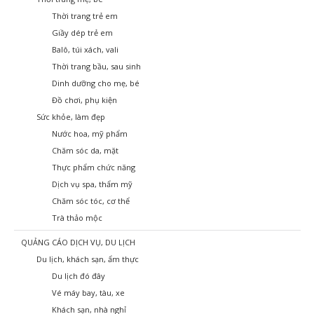
Thời trang trẻ em
Giầy dép trẻ em
Balô, túi xách, vali
Thời trang bầu, sau sinh
Dinh dưỡng cho mẹ, bé
Đồ chơi, phụ kiện
Sức khỏe, làm đẹp
Nước hoa, mỹ phẩm
Chăm sóc da, mặt
Thực phẩm chức năng
Dịch vụ spa, thẩm mỹ
Chăm sóc tóc, cơ thể
Trà thảo mộc
QUẢNG CÁO DỊCH VỤ, DU LỊCH
Du lịch, khách sạn, ẩm thực
Du lịch đó đây
Vé máy bay, tàu, xe
Khách sạn, nhà nghỉ