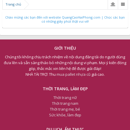
Trang chủ
Chào mừng các bạn đến với website QuangCaoHaiPhong.com | Chúc các bạn
có những giây phút thật vui vẻ!
GIỚI THIỆU
Chúng tôi không chịu trách nhiệm về nội dung đăng tải do người dùng
đưa lên và sẵn sàng tháo bỏ những nội dung vi phạm. Mọi ý kiến đóng
góp, thắc mắc xin liên hệ để được giải đáp!
NHÀ TÀI TRỢ: Thu
mua pallet nhựa cũ
giá cao.
THỜI TRANG, LÀM ĐẸP
Thời trang nữ
Thời trang nam
Thời trang mẹ, bé
Sức khỏe, làm đẹp
DU LỊCH, ẨM THỰC