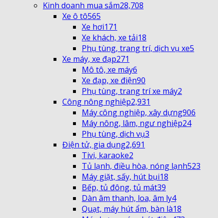
Kinh doanh mua sắm
28,708
Xe ô tô
565
Xe hơi
171
Xe khách, xe tải
18
Phụ tùng, trang trí, dịch vụ xe
5
Xe máy, xe đạp
271
Mô tô, xe máy
6
Xe đạp, xe điện
90
Phụ tùng, trang trí xe máy
2
Công nông nghiệp
2,931
Máy công nghiệp, xây dựng
906
Máy nông, lâm, ngư nghiệp
24
Phụ tùng, dịch vụ
3
Điện tử, gia dụng
2,691
Tivi, karaoke
2
Tủ lạnh, điều hòa, nóng lạnh
523
Máy giặt, sấy, hút bụi
18
Bếp, tủ đông, tủ mát
39
Dàn âm thanh, loa, âm ly
4
Quạt, máy hút ẩm, bàn là
18