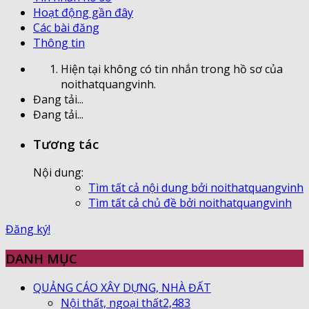
Hoạt động gần đây
Các bài đăng
Thông tin
Hiện tại không có tin nhắn trong hồ sơ của
noithatquangvinh.
Đang tải...
Đang tải...
Tương tác
Nội dung:
Tìm tất cả nội dung bởi noithatquangvinh
Tìm tất cả chủ đề bởi noithatquangvinh
Đăng ký!
DANH MỤC
QUẢNG CÁO XÂY DỰNG, NHÀ ĐẤT
Nội thất, ngoại thất
2,483