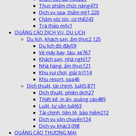
Thực phẩm chức năng
473
Dịch vụ spa, thẩm mỹ
1,220
Chăm sóc tóc, cơ thể
243
Trà thảo mộc
1
QUẢNG CÁO DỊCH VỤ, DU LỊCH
Du lịch, khách sạn, ẩm thực
2,125
Du lịch đó đây
59
Vé máy bay, tàu, xe
767
Khách sạn, nhà nghỉ
17
Nhà hàng, ẩm thực
121
Khu vui chơi, giải trí
114
Khu resort, spa
46
Dịch thuật, tài chính, luật
5,871
Dịch thuật, phiên dịch
27
Thiết kế, in ấn, quảng cáo
489
Luật, tư vấn luật
63
Tài chính, tiền tệ, bảo hiểm
212
Dịch vụ vận chuyển
124
Dịch vụ khác
3,098
QUẢNG CÁO THƯƠNG MẠI