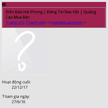
Diễn Đàn Hải Phòng | Đăng Tin Rao Vặt | Quảng
Cáo Mua Bán
Trang chủ
Thành viên
>
noithatquangvinh
>
Hoạt động cuối:
22/12/17
Tham gia ngày:
27/6/16