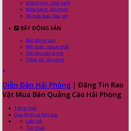
Khách sạn, nhà nghỉ
Nhà hàng, ẩm thực
Vé máy bay, tàu, xe
BẤT ĐỘNG SẢN
Bất động sản
Nội thất, ngoại thất
Vật liệu xây dựng
Thiết kế, thi công
Diễn Đàn Hải Phòng
| Đăng Tin Rao
Vặt Mua Bán Quảng Cáo Hải Phòng
Tiếng Việt
Quy định và Nội quy
Liên hệ
Trợ giúp