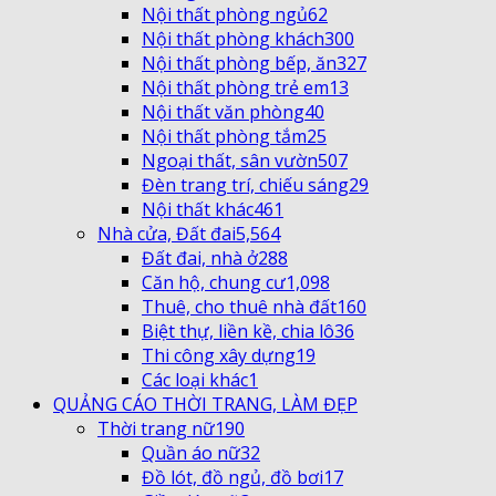
Nội thất phòng ngủ
62
Nội thất phòng khách
300
Nội thất phòng bếp, ăn
327
Nội thất phòng trẻ em
13
Nội thất văn phòng
40
Nội thất phòng tắm
25
Ngoại thất, sân vườn
507
Đèn trang trí, chiếu sáng
29
Nội thất khác
461
Nhà cửa, Đất đai
5,564
Đất đai, nhà ở
288
Căn hộ, chung cư
1,098
Thuê, cho thuê nhà đất
160
Biệt thự, liền kề, chia lô
36
Thi công xây dựng
19
Các loại khác
1
QUẢNG CÁO THỜI TRANG, LÀM ĐẸP
Thời trang nữ
190
Quần áo nữ
32
Đồ lót, đồ ngủ, đồ bơi
17