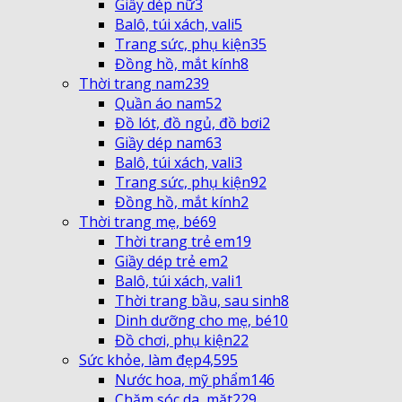
Giầy dép nữ
3
Balô, túi xách, vali
5
Trang sức, phụ kiện
35
Đồng hồ, mắt kính
8
Thời trang nam
239
Quần áo nam
52
Đồ lót, đồ ngủ, đồ bơi
2
Giầy dép nam
63
Balô, túi xách, vali
3
Trang sức, phụ kiện
92
Đồng hồ, mắt kính
2
Thời trang mẹ, bé
69
Thời trang trẻ em
19
Giầy dép trẻ em
2
Balô, túi xách, vali
1
Thời trang bầu, sau sinh
8
Dinh dưỡng cho mẹ, bé
10
Đồ chơi, phụ kiện
22
Sức khỏe, làm đẹp
4,595
Nước hoa, mỹ phẩm
146
Chăm sóc da, mặt
229