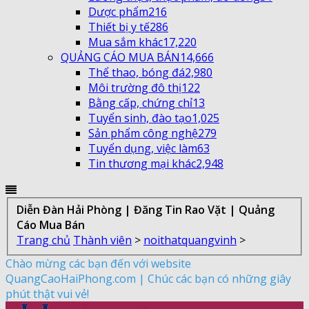
Dược phẩm
216
Thiết bị y tế
286
Mua sắm khác
17,220
QUẢNG CÁO MUA BÁN
14,666
Thể thao, bóng đá
2,980
Môi trường đô thị
122
Bằng cấp, chứng chỉ
13
Tuyển sinh, đào tạo
1,025
Sản phẩm công nghệ
279
Tuyển dụng, việc làm
63
Tin thương mại khác
2,948
Diễn Đàn Hải Phòng | Đăng Tin Rao Vặt | Quảng
Cáo Mua Bán
Trang chủ
Thành viên
>
noithatquangvinh
>
Chào mừng các bạn đến với website
QuangCaoHaiPhong.com | Chúc các bạn có những giây
phút thật vui vẻ!