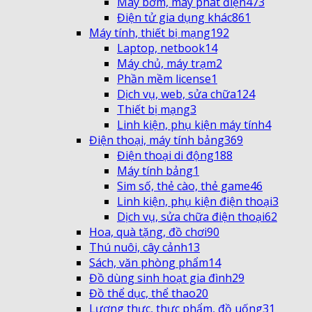
Máy bơm, máy phát điện
473
Điện tử gia dụng khác
861
Máy tính, thiết bị mạng
192
Laptop, netbook
14
Máy chủ, máy trạm
2
Phần mềm license
1
Dịch vụ, web, sửa chữa
124
Thiết bị mạng
3
Linh kiện, phụ kiện máy tính
4
Điện thoại, máy tính bảng
369
Điện thoại di động
188
Máy tính bảng
1
Sim số, thẻ cào, thẻ game
46
Linh kiện, phụ kiện điện thoại
3
Dịch vụ, sửa chữa điện thoại
62
Hoa, quà tặng, đồ chơi
90
Thú nuôi, cây cảnh
13
Sách, văn phòng phẩm
14
Đồ dùng sinh hoạt gia đình
29
Đồ thể dục, thể thao
20
Lương thực, thực phẩm, đồ uống
31