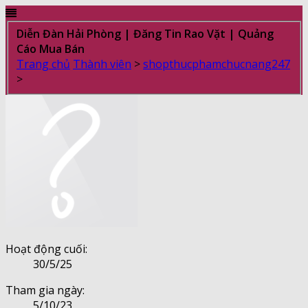
Diễn Đàn Hải Phòng | Đăng Tin Rao Vặt | Quảng
Cáo Mua Bán
Trang chủ
Thành viên
>
shopthucphamchucnang247
>
Hoạt động cuối:
30/5/25
Tham gia ngày:
5/10/23