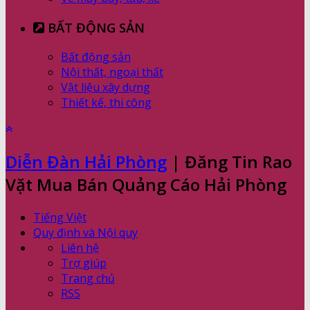
BẤT ĐỘNG SẢN
Bất động sản
Nội thất, ngoại thất
Vật liệu xây dựng
Thiết kế, thi công
Diễn Đàn Hải Phòng
| Đăng Tin Rao
Vặt Mua Bán Quảng Cáo Hải Phòng
Tiếng Việt
Quy định và Nội quy
Liên hệ
Trợ giúp
Trang chủ
RSS