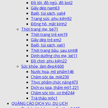
Đồ lót, đồ ngủ, đồ bơi
2
Giầy dép nam
63
Balô, túi xách, vali
4
Trang sức, phụ kiện
92
Đồng hồ, mắt kính
2
Thời trang mẹ, bé
71
Thời trang trẻ em
19
Giầy dép trẻ em
2
Balô, túi xách, vali
1
Thời trang bầu, sau sinh
8
Dinh dưỡng cho mẹ, bé
11
Đồ chơi, phụ kiện
22
Sức khỏe, làm đẹp
4,600
Nước hoa, mỹ phẩm
146
Chăm sóc da, mặt
230
Thực phẩm chức năng
473
Dịch vụ spa, thẩm mỹ
1,221
Chăm sóc tóc, cơ thể
244
Trà thảo mộc
1
QUẢNG CÁO DỊCH VỤ, DU LỊCH