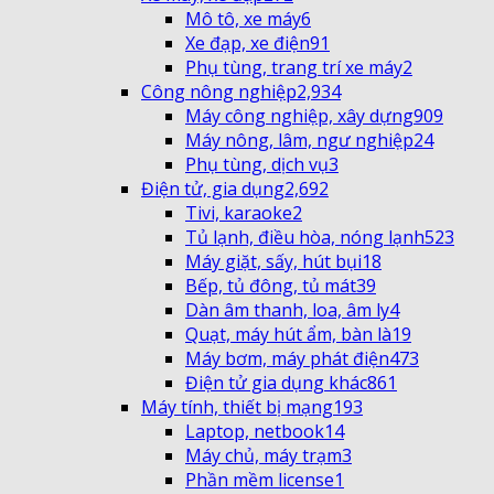
Mô tô, xe máy
6
Xe đạp, xe điện
91
Phụ tùng, trang trí xe máy
2
Công nông nghiệp
2,934
Máy công nghiệp, xây dựng
909
Máy nông, lâm, ngư nghiệp
24
Phụ tùng, dịch vụ
3
Điện tử, gia dụng
2,692
Tivi, karaoke
2
Tủ lạnh, điều hòa, nóng lạnh
523
Máy giặt, sấy, hút bụi
18
Bếp, tủ đông, tủ mát
39
Dàn âm thanh, loa, âm ly
4
Quạt, máy hút ẩm, bàn là
19
Máy bơm, máy phát điện
473
Điện tử gia dụng khác
861
Máy tính, thiết bị mạng
193
Laptop, netbook
14
Máy chủ, máy trạm
3
Phần mềm license
1