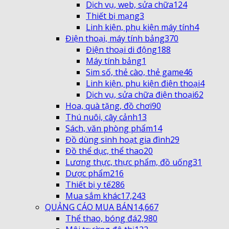
Dịch vụ, web, sửa chữa
124
Thiết bị mạng
3
Linh kiện, phụ kiện máy tính
4
Điện thoại, máy tính bảng
370
Điện thoại di động
188
Máy tính bảng
1
Sim số, thẻ cào, thẻ game
46
Linh kiện, phụ kiện điện thoại
4
Dịch vụ, sửa chữa điện thoại
62
Hoa, quà tặng, đồ chơi
90
Thú nuôi, cây cảnh
13
Sách, văn phòng phẩm
14
Đồ dùng sinh hoạt gia đình
29
Đồ thể dục, thể thao
20
Lương thực, thực phẩm, đồ uống
31
Dược phẩm
216
Thiết bị y tế
286
Mua sắm khác
17,243
QUẢNG CÁO MUA BÁN
14,667
Thể thao, bóng đá
2,980