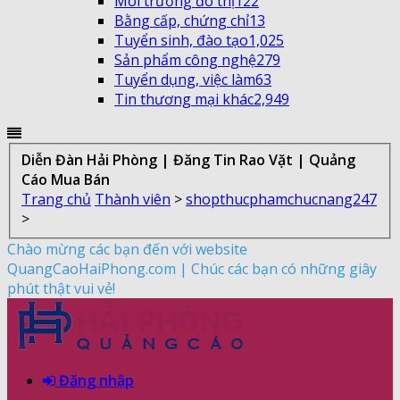
Môi trường đô thị
122
Bằng cấp, chứng chỉ
13
Tuyển sinh, đào tạo
1,025
Sản phẩm công nghệ
279
Tuyển dụng, việc làm
63
Tin thương mại khác
2,949
Diễn Đàn Hải Phòng | Đăng Tin Rao Vặt | Quảng
Cáo Mua Bán
Trang chủ
Thành viên
>
shopthucphamchucnang247
>
Chào mừng các bạn đến với website
QuangCaoHaiPhong.com | Chúc các bạn có những giây
phút thật vui vẻ!
Đăng nhập