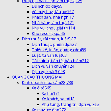
Du lịch, khách sạn, ẩm thực
2,125
Du lịch đó đây
59
Vé máy bay, tàu, xe
767
Khách sạn, nhà nghỉ
17
Nhà hàng, ẩm thực
121
Khu vui chơi, giải trí
114
Khu resort, spa
46
Dịch thuật, tài chính, luật
5,871
Dịch thuật, phiên dịch
27
Thiết kế, in ấn, quảng cáo
489
Luật, tư vấn luật
63
Tài chính, tiền tệ, bảo hiểm
212
Dịch vụ vận chuyển
124
Dịch vụ khác
3,098
QUẢNG CÁO THƯƠNG MẠI
Kinh doanh mua sắm
28,738
Xe ô tô
565
Xe hơi
171
Xe khách, xe tải
18
Phụ tùng, trang trí, dịch vụ xe
5
Xe máy, xe đạp
272