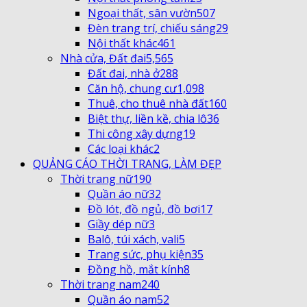
Ngoại thất, sân vườn
507
Đèn trang trí, chiếu sáng
29
Nội thất khác
461
Nhà cửa, Đất đai
5,565
Đất đai, nhà ở
288
Căn hộ, chung cư
1,098
Thuê, cho thuê nhà đất
160
Biệt thự, liền kề, chia lô
36
Thi công xây dựng
19
Các loại khác
2
QUẢNG CÁO THỜI TRANG, LÀM ĐẸP
Thời trang nữ
190
Quần áo nữ
32
Đồ lót, đồ ngủ, đồ bơi
17
Giầy dép nữ
3
Balô, túi xách, vali
5
Trang sức, phụ kiện
35
Đồng hồ, mắt kính
8
Thời trang nam
240
Quần áo nam
52