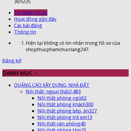
30/5/25
Tin nhắn hồ sơ
Hoạt động gần đây
Các bài đăng
Thông tin
Hiện tại không có tin nhắn trong hồ sơ của
shopthucphamchucnang247.
Đăng ký!
DANH MỤC
QUẢNG CÁO XÂY DỰNG, NHÀ ĐẤT
Nội thất, ngoại thất
2,483
Nội thất phòng ngủ
62
Nội thất phòng khách
300
Nội thất phòng bếp, ăn
327
Nội thất phòng trẻ em
13
Nội thất văn phòng
40
Nội thất phòng tắm
25