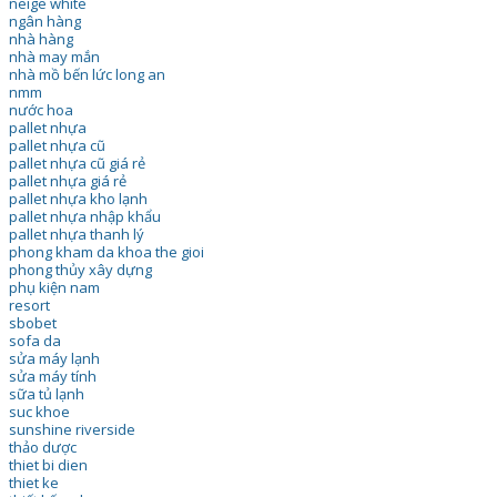
neige white
ngân hàng
nhà hàng
nhà may mắn
nhà mồ bến lức long an
nmm
nước hoa
pallet nhựa
pallet nhựa cũ
pallet nhựa cũ giá rẻ
pallet nhựa giá rẻ
pallet nhựa kho lạnh
pallet nhựa nhập khẩu
pallet nhựa thanh lý
phong kham da khoa the gioi
phong thủy xây dựng
phụ kiện nam
resort
sbobet
sofa da
sửa máy lạnh
sửa máy tính
sữa tủ lạnh
suc khoe
sunshine riverside
thảo dược
thiet bi dien
thiet ke