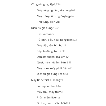
Công nông nghiệp
2,934
Máy công nghiệp, xây dựng
909
Máy nông, lâm, ngư nghiệp
24
Phụ tùng, dịch vụ
3
Điện tử, gia dụng
2,692
Tivi, karaoke
2
Tủ lạnh, điều hòa, nóng lạnh
523
Máy giặt, sấy, hút bụi
18
Bếp, tủ đông, tủ mát
39
Dàn âm thanh, loa, âm ly
4
Quạt, máy hút ẩm, bàn là
19
Máy bơm, máy phát điện
473
Điện tử gia dụng khác
861
Máy tính, thiết bị mạng
193
Laptop, netbook
14
Máy chủ, máy trạm
3
Phần mềm license
1
Dịch vụ, web, sửa chữa
124