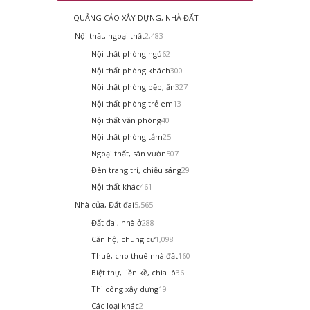
QUẢNG CÁO XÂY DỰNG, NHÀ ĐẤT
Nội thất, ngoại thất
2,483
Nội thất phòng ngủ
62
Nội thất phòng khách
300
Nội thất phòng bếp, ăn
327
Nội thất phòng trẻ em
13
Nội thất văn phòng
40
Nội thất phòng tắm
25
Ngoại thất, sân vườn
507
Đèn trang trí, chiếu sáng
29
Nội thất khác
461
Nhà cửa, Đất đai
5,565
Đất đai, nhà ở
288
Căn hộ, chung cư
1,098
Thuê, cho thuê nhà đất
160
Biệt thự, liền kề, chia lô
36
Thi công xây dựng
19
Các loại khác
2