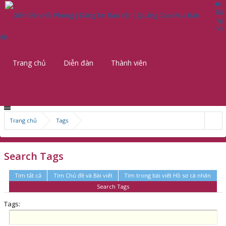
Đă
ng
nh
ập
Trang chủ
Diễn đàn
Thành viên
Trang chủ
Tags
Search Tags
Tìm tất cả
Tìm Chủ đề và Bài viết
Tìm trong bài viết Hồ sơ cá nhân
Search Tags
Tags: