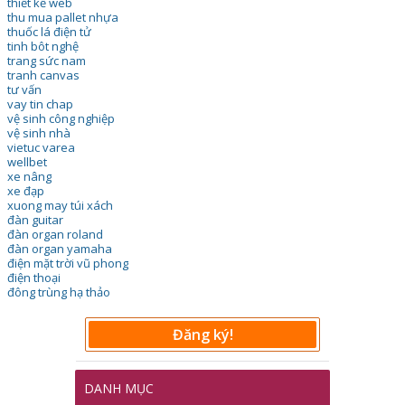
thiết kế web
thu mua pallet nhựa
thuốc lá điện tử
tinh bôt nghệ
trang sức nam
tranh canvas
tư vấn
vay tin chap
vệ sinh công nghiệp
vệ sinh nhà
vietuc varea
wellbet
xe nâng
xe đạp
xuong may túi xách
đàn guitar
đàn organ roland
đàn organ yamaha
điện mặt trời vũ phong
điện thoại
đông trùng hạ thảo
Đăng ký!
DANH MỤC