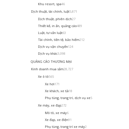
Khu resort, spa
46
Dịch thuật, tài chính, luật
5,871
Dịch thuật, phiên dịch
27
Thiết kế, in ấn, quảng cáo
489
Luật, tư vấn luật
63
Tài chính, tiền tệ, bảo hiểm
212
Dịch vụ vận chuyển
124
Dịch vụ khác
3,098
QUẢNG CÁO THƯƠNG MẠI
Kinh doanh mua sắm
28,727
Xe ô tô
565
Xe hơi
171
Xe khách, xe tải
18
Phụ tùng, trang trí, dịch vụ xe
5
Xe máy, xe đạp
272
Mô tô, xe máy
6
Xe đạp, xe điện
91
Phụ tùng, trang trí xe máy
2