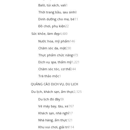
Balô, túi xách, vali
1
Thời trang bầu, sau sinh
8
Dinh dưỡng cho mẹ, bé
11
Đồ chơi, phụ kiện
22
Sức khỏe, làm đẹp
4,600
Nước hoa, mỹ phẩm
146
Chăm sóc da, mặt
230
Thực phẩm chức năng
473
Dịch vụ spa, thẩm mỹ
1,221
Chăm sóc tóc, cơ thể
244
Trà thảo mộc
1
QUẢNG CÁO DỊCH VỤ, DU LỊCH
Du lịch, khách sạn, ẩm thực
2,125
Du lịch đó đây
59
Vé máy bay, tàu, xe
767
Khách sạn, nhà nghỉ
17
Nhà hàng, ẩm thực
121
Khu vui chơi, giải trí
114