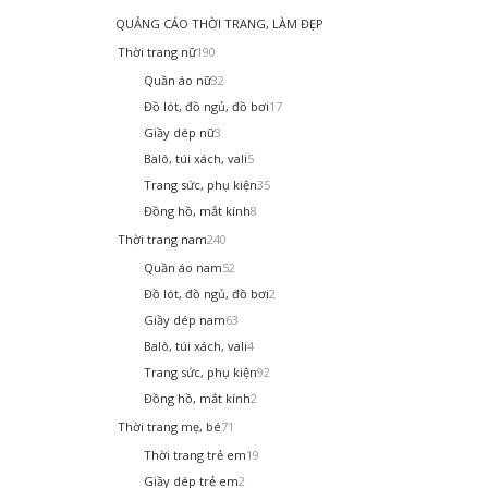
QUẢNG CÁO THỜI TRANG, LÀM ĐẸP
Thời trang nữ
190
Quần áo nữ
32
Đồ lót, đồ ngủ, đồ bơi
17
Giầy dép nữ
3
Balô, túi xách, vali
5
Trang sức, phụ kiện
35
Đồng hồ, mắt kính
8
Thời trang nam
240
Quần áo nam
52
Đồ lót, đồ ngủ, đồ bơi
2
Giầy dép nam
63
Balô, túi xách, vali
4
Trang sức, phụ kiện
92
Đồng hồ, mắt kính
2
Thời trang mẹ, bé
71
Thời trang trẻ em
19
Giầy dép trẻ em
2