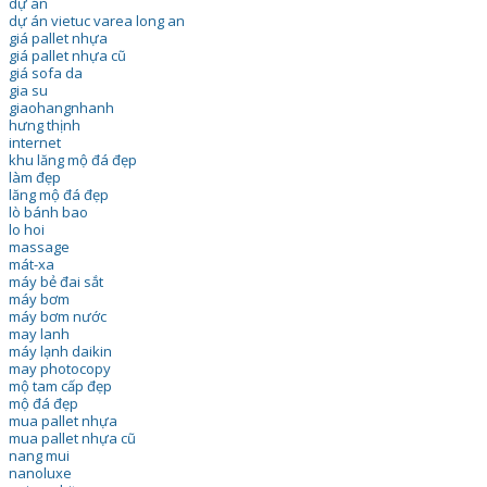
dự án
dự án vietuc varea long an
giá pallet nhựa
giá pallet nhựa cũ
giá sofa da
gia su
giaohangnhanh
hưng thịnh
internet
khu lăng mộ đá đẹp
làm đẹp
lăng mộ đá đẹp
lò bánh bao
lo hoi
massage
mát-xa
máy bẻ đai sắt
máy bơm
máy bơm nước
may lanh
máy lạnh daikin
may photocopy
mộ tam cấp đẹp
mộ đá đẹp
mua pallet nhựa
mua pallet nhựa cũ
nang mui
nanoluxe