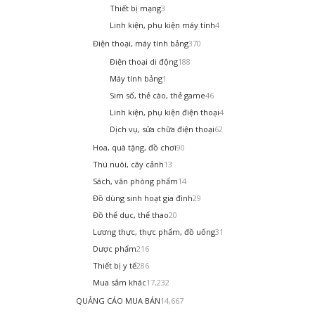
Thiết bị mạng
3
Linh kiện, phụ kiện máy tính
4
Điện thoại, máy tính bảng
370
Điện thoại di động
188
Máy tính bảng
1
Sim số, thẻ cào, thẻ game
46
Linh kiện, phụ kiện điện thoại
4
Dịch vụ, sửa chữa điện thoại
62
Hoa, quà tặng, đồ chơi
90
Thú nuôi, cây cảnh
13
Sách, văn phòng phẩm
14
Đồ dùng sinh hoạt gia đình
29
Đồ thể dục, thể thao
20
Lương thực, thực phẩm, đồ uống
31
Dược phẩm
216
Thiết bị y tế
286
Mua sắm khác
17,232
QUẢNG CÁO MUA BÁN
14,667