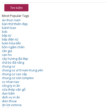
Most Popular Tags
áo thun nam
bàn thờ thiên đẹp
bánh bao
bds
bếp từ
bếp điện từ
bơm hỏa tiễn
bồn ngâm chân
cần gia
can ho
cây hương đá đẹp
chả bò đà nẵng
chung cư
chung cư a10 nam trung yên
chung cư cao cấp
chung cư icid complex
co nhan tao
công ty in ấn
cửa thép vân gỗ
dao bấm
dịch vụ in ấn
dien thoai
do lot victoria