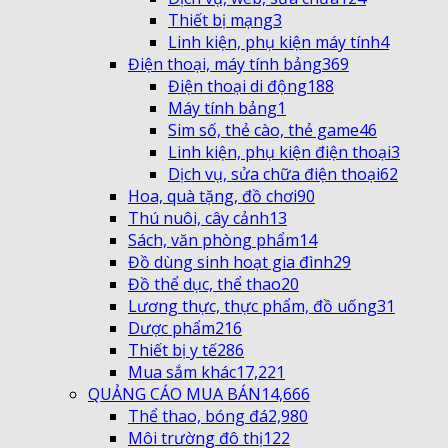
Thiết bị mạng
3
Linh kiện, phụ kiện máy tính
4
Điện thoại, máy tính bảng
369
Điện thoại di động
188
Máy tính bảng
1
Sim số, thẻ cào, thẻ game
46
Linh kiện, phụ kiện điện thoại
3
Dịch vụ, sửa chữa điện thoại
62
Hoa, quà tặng, đồ chơi
90
Thú nuôi, cây cảnh
13
Sách, văn phòng phẩm
14
Đồ dùng sinh hoạt gia đình
29
Đồ thể dục, thể thao
20
Lương thực, thực phẩm, đồ uống
31
Dược phẩm
216
Thiết bị y tế
286
Mua sắm khác
17,221
QUẢNG CÁO MUA BÁN
14,666
Thể thao, bóng đá
2,980
Môi trường đô thị
122