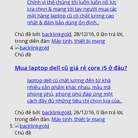
Chính vì thế chúng tôi luôn luôn nỗ lực
lựa chọn & mang tới tay người mua các
mặt hàng laptop cũ có chất lượng cao
nhất & đảm bảo dùng ổn định...
Chủ đề bởi:
backlinkgold
,
28/12/16
, 0 lần trả lời,
trong diễn đàn:
Máy tính, thiết bị mạng
Chủ đề
Mua laptop dell cũ giá rẻ core i5 ở đâu?
laptop dell cũ chất lượng đến từ khá
nhiều sản phẩm khác nhau, mẫu mã
phong phú, phong phú đáp ứng một
cách đầy đủ những tiêu chí chọn lựa của...
Chủ đề bởi:
backlinkgold
,
26/12/16
, 0 lần trả lời,
trong diễn đàn:
Máy tính, thiết bị mạng
Chủ đề