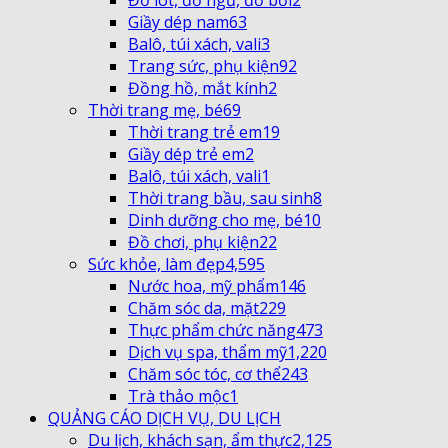
Đồ lót, đồ ngủ, đồ bơi
2
Giầy dép nam
63
Balô, túi xách, vali
3
Trang sức, phụ kiện
92
Đồng hồ, mắt kính
2
Thời trang mẹ, bé
69
Thời trang trẻ em
19
Giầy dép trẻ em
2
Balô, túi xách, vali
1
Thời trang bầu, sau sinh
8
Dinh dưỡng cho mẹ, bé
10
Đồ chơi, phụ kiện
22
Sức khỏe, làm đẹp
4,595
Nước hoa, mỹ phẩm
146
Chăm sóc da, mặt
229
Thực phẩm chức năng
473
Dịch vụ spa, thẩm mỹ
1,220
Chăm sóc tóc, cơ thể
243
Trà thảo mộc
1
QUẢNG CÁO DỊCH VỤ, DU LỊCH
Du lịch, khách sạn, ẩm thực
2,125