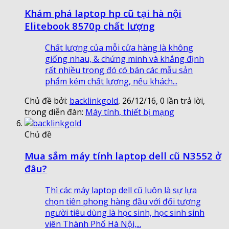
Khám phá laptop hp cũ tại hà nội
Elitebook 8570p chất lượng
Chất lượng của mỗi cửa hàng là không
giống nhau, & chứng minh và khẳng định
rất nhiều trong đó có bán các mẫu sản
phẩm kém chất lượng, nếu khách...
Chủ đề bởi:
backlinkgold
,
26/12/16
, 0 lần trả lời,
trong diễn đàn:
Máy tính, thiết bị mạng
Chủ đề
Mua sắm máy tính laptop dell cũ N3552 ở
đâu?
Thì các máy laptop dell cũ luôn là sự lựa
chọn tiên phong hàng đầu với đối tượng
người tiêu dùng là học sinh, học sinh sinh
viên Thành Phố Hà Nội,...