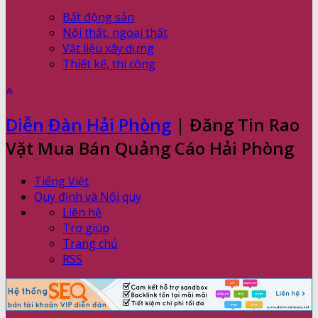
Bất động sản
Nội thất, ngoại thất
Vật liệu xây dựng
Thiết kế, thi công
Diễn Đàn Hải Phòng
| Đăng Tin Rao
Vặt Mua Bán Quảng Cáo Hải Phòng
Tiếng Việt
Quy định và Nội quy
Liên hệ
Trợ giúp
Trang chủ
RSS