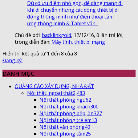
Dù có ưu điểm nhỏ gọn, dễ dàng mang đi
khi di chuyển nhưng các dòng thiết bị di
động thông minh như điện thoại cảm
ứng thông minh & Tablet vẫn...
Chủ đề bởi:
backlinkgold
,
12/12/16
, 0 lần trả lời,
trong diễn đàn:
Máy tính, thiết bị mạng
Hiển thị kết quả từ 1 đến 8 của 8
Đăng ký!
DANH MỤC
QUẢNG CÁO XÂY DỰNG, NHÀ ĐẤT
Nội thất, ngoại thất
2,483
Nội thất phòng ngủ
62
Nội thất phòng khách
300
Nội thất phòng bếp, ăn
327
Nội thất phòng trẻ em
13
Nội thất văn phòng
40
Nội thất phòng tắm
25