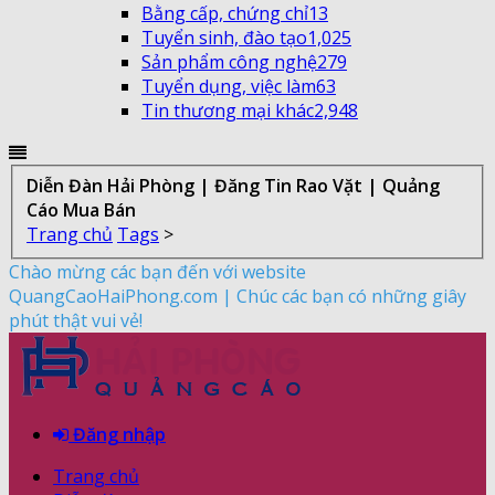
Bằng cấp, chứng chỉ
13
Tuyển sinh, đào tạo
1,025
Sản phẩm công nghệ
279
Tuyển dụng, việc làm
63
Tin thương mại khác
2,948
Diễn Đàn Hải Phòng | Đăng Tin Rao Vặt | Quảng
Cáo Mua Bán
Trang chủ
Tags
>
Chào mừng các bạn đến với website
QuangCaoHaiPhong.com | Chúc các bạn có những giây
phút thật vui vẻ!
Đăng nhập
Trang chủ