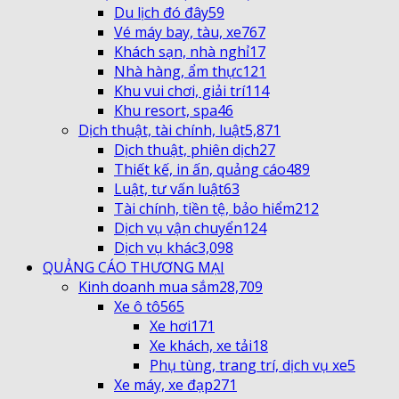
Du lịch đó đây
59
Vé máy bay, tàu, xe
767
Khách sạn, nhà nghỉ
17
Nhà hàng, ẩm thực
121
Khu vui chơi, giải trí
114
Khu resort, spa
46
Dịch thuật, tài chính, luật
5,871
Dịch thuật, phiên dịch
27
Thiết kế, in ấn, quảng cáo
489
Luật, tư vấn luật
63
Tài chính, tiền tệ, bảo hiểm
212
Dịch vụ vận chuyển
124
Dịch vụ khác
3,098
QUẢNG CÁO THƯƠNG MẠI
Kinh doanh mua sắm
28,709
Xe ô tô
565
Xe hơi
171
Xe khách, xe tải
18
Phụ tùng, trang trí, dịch vụ xe
5
Xe máy, xe đạp
271