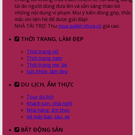
tải do người dùng đưa lên và sẵn sàng tháo bỏ
những nội dung vi phạm. Mọi ý kiến đóng góp, thắc
mắc xin liên hệ để được giải đáp!
NHÀ TÀI TRỢ: Thu
mua pallet nhựa cũ
giá cao.
THỜI TRANG, LÀM ĐẸP
Thời trang nữ
Thời trang nam
Thời trang mẹ, bé
Sức khỏe, làm đẹp
DU LỊCH, ẨM THỰC
Tour du lịch
Khách sạn, nhà nghỉ
Nhà hàng, ẩm thực
Vé máy bay, tàu, xe
BẤT ĐỘNG SẢN