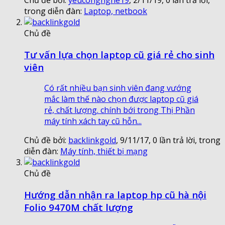
trong diễn đàn:
Laptop, netbook
Chủ đề
Tư vấn lựa chọn laptop cũ giá rẻ cho sinh
viên
Có rất nhiều bạn sinh viên đang vướng
mắc làm thế nào chọn được laptop cũ giá
rẻ, chất lượng. chính bới trong Thị Phần
máy tính xách tay cũ hỗn...
Chủ đề bởi:
backlinkgold
,
9/11/17
, 0 lần trả lời, trong
diễn đàn:
Máy tính, thiết bị mạng
Chủ đề
Hướng dẫn nhận ra laptop hp cũ hà nội
Folio 9470M chất lượng