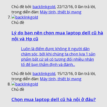
Chủ đề bởi:
backlinkgold
,
22/12/16
, 0 lần trả lời,
trong diễn đàn:
Máy tính, thiết bị mạng
Chủ đề
Lý do bạn nên chọn mua laptop dell cũ hà
nội và Hp cũ
Luôn là điểm được không ít người dân
chăm sóc, bởi khi chúng ta chọn lựa 1 sản
phẩm bất cứ sẽ có tương đối nhiều nhân
tố để bạn thẩm định và đánh...
Chủ đề bởi:
backlinkgold
,
15/12/16
, 0 lần trả lời,
trong diễn đàn:
Máy tính, thiết bị mạng
Chủ đề
Chọn mua laptop dell cũ hà nội ở đâu?