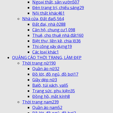
Ngoại thất, sân vườn
507
Đèn trang trí, chiếu sáng
29
Nội thất khác
461
Nhà cửa, Đất đai
5,564
Đất đai, nhà ở
288
Căn hộ, chung cư
1,098
Thuê, cho thuê nhà đất
160
Biệt thự, liền kề, chia lô
36
Thi công xây dựng
19
Các loại khác
1
QUẢNG CÁO THỜI TRANG, LÀM ĐẸP
Thời trang nữ
190
Quần áo nữ
32
Đồ lót, đồ ngủ, đồ bơi
17
Giầy dép nữ
3
Balô, túi xách, vali
5
Trang sức, phụ kiện
35
Đồng hồ, mắt kính
8
Thời trang nam
239
Quần áo nam
52