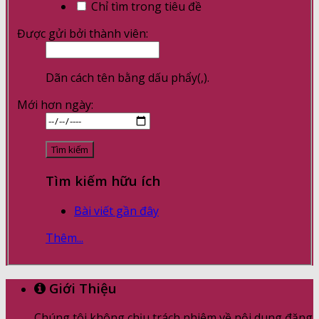
Chỉ tìm trong tiêu đề
Được gửi bởi thành viên:
Dãn cách tên bằng dấu phẩy(,).
Mới hơn ngày:
Tìm kiếm hữu ích
Bài viết gần đây
Thêm...
Giới Thiệu
Chúng tôi không chịu trách nhiệm về nội dung đăng