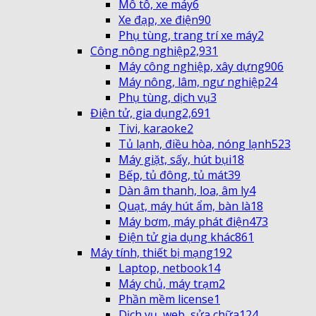
Mô tô, xe máy
6
Xe đạp, xe điện
90
Phụ tùng, trang trí xe máy
2
Công nông nghiệp
2,931
Máy công nghiệp, xây dựng
906
Máy nông, lâm, ngư nghiệp
24
Phụ tùng, dịch vụ
3
Điện tử, gia dụng
2,691
Tivi, karaoke
2
Tủ lạnh, điều hòa, nóng lạnh
523
Máy giặt, sấy, hút bụi
18
Bếp, tủ đông, tủ mát
39
Dàn âm thanh, loa, âm ly
4
Quạt, máy hút ẩm, bàn là
18
Máy bơm, máy phát điện
473
Điện tử gia dụng khác
861
Máy tính, thiết bị mạng
192
Laptop, netbook
14
Máy chủ, máy trạm
2
Phần mềm license
1
Dịch vụ, web, sửa chữa
124