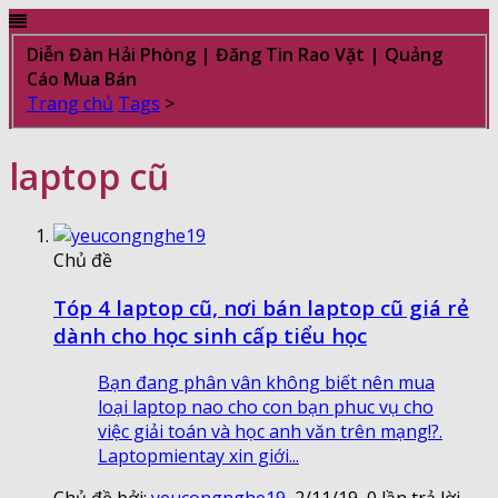
Diễn Đàn Hải Phòng | Đăng Tin Rao Vặt | Quảng
Cáo Mua Bán
Trang chủ
Tags
>
laptop cũ
Chủ đề
Tóp 4 laptop cũ, nơi bán laptop cũ giá rẻ
dành cho học sinh cấp tiểu học
Bạn đang phân vân không biết nên mua
loại laptop nao cho con bạn phuc vụ cho
việc giải toán và học anh văn trên mạng!?.
Laptopmientay xin giới...
Chủ đề bởi:
yeucongnghe19
,
2/11/19
, 0 lần trả lời,