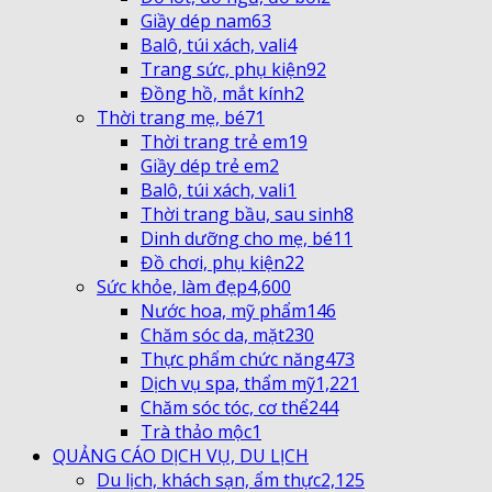
Giầy dép nam
63
Balô, túi xách, vali
4
Trang sức, phụ kiện
92
Đồng hồ, mắt kính
2
Thời trang mẹ, bé
71
Thời trang trẻ em
19
Giầy dép trẻ em
2
Balô, túi xách, vali
1
Thời trang bầu, sau sinh
8
Dinh dưỡng cho mẹ, bé
11
Đồ chơi, phụ kiện
22
Sức khỏe, làm đẹp
4,600
Nước hoa, mỹ phẩm
146
Chăm sóc da, mặt
230
Thực phẩm chức năng
473
Dịch vụ spa, thẩm mỹ
1,221
Chăm sóc tóc, cơ thể
244
Trà thảo mộc
1
QUẢNG CÁO DỊCH VỤ, DU LỊCH
Du lịch, khách sạn, ẩm thực
2,125