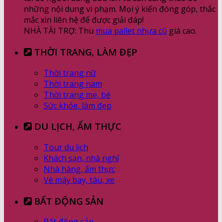
những nội dung vi phạm. Mọi ý kiến đóng góp, thắc
mắc xin liên hệ để được giải đáp!
NHÀ TÀI TRỢ: Thu
mua pallet nhựa cũ
giá cao.
THỜI TRANG, LÀM ĐẸP
Thời trang nữ
Thời trang nam
Thời trang mẹ, bé
Sức khỏe, làm đẹp
DU LỊCH, ẨM THỰC
Tour du lịch
Khách sạn, nhà nghỉ
Nhà hàng, ẩm thực
Vé máy bay, tàu, xe
BẤT ĐỘNG SẢN
Bất động sản