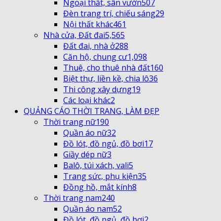
Ngoại thất, sân vườn
507
Đèn trang trí, chiếu sáng
29
Nội thất khác
461
Nhà cửa, Đất đai
5,565
Đất đai, nhà ở
288
Căn hộ, chung cư
1,098
Thuê, cho thuê nhà đất
160
Biệt thự, liền kề, chia lô
36
Thi công xây dựng
19
Các loại khác
2
QUẢNG CÁO THỜI TRANG, LÀM ĐẸP
Thời trang nữ
190
Quần áo nữ
32
Đồ lót, đồ ngủ, đồ bơi
17
Giầy dép nữ
3
Balô, túi xách, vali
5
Trang sức, phụ kiện
35
Đồng hồ, mắt kính
8
Thời trang nam
240
Quần áo nam
52
Đồ lót, đồ ngủ, đồ bơi
2