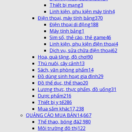
Thiết bị mạng
3
Linh kiện, phụ kiện máy tính
4
Điện thoại, máy tính bảng
370
Điện thoại di động
188
Máy tính bảng
1
Sim số, thẻ cào, thẻ game
46
Linh kiện, phụ kiện điện thoại
4
Dịch vụ, sửa chữa điện thoại
62
Hoa, quà tặng, đồ chơi
90
Thú nuôi, cây cảnh
13
Sách, văn phòng phẩm
14
Đồ dùng sinh hoạt gia đình
29
Đồ thể dục, thể thao
20
Lương thực, thực phẩm, đồ uống
31
Dược phẩm
216
Thiết bị y tế
286
Mua sắm khác
17,238
QUẢNG CÁO MUA BÁN
14,667
Thể thao, bóng đá
2,980
Môi trường đô thị
122