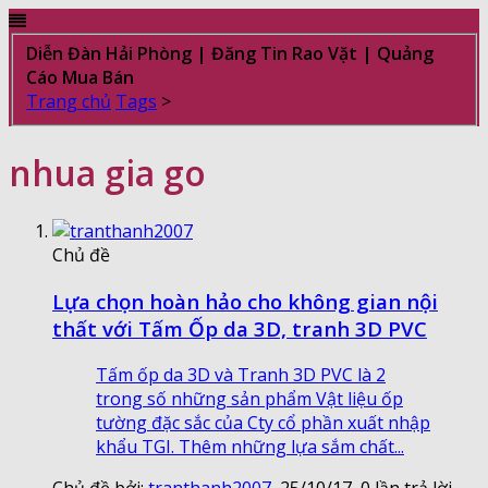
Diễn Đàn Hải Phòng | Đăng Tin Rao Vặt | Quảng
Cáo Mua Bán
Trang chủ
Tags
>
nhua gia go
Chủ đề
Lựa chọn hoàn hảo cho không gian nội
thất với Tấm Ốp da 3D, tranh 3D PVC
Tấm ốp da 3D và Tranh 3D PVC là 2
trong số những sản phẩm Vật liệu ốp
tường đặc sắc của Cty cổ phần xuất nhập
khẩu TGI. Thêm những lựa sắm chất...
Chủ đề bởi:
tranthanh2007
,
25/10/17
, 0 lần trả lời,