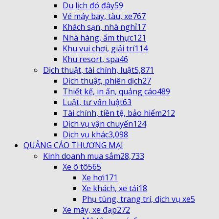
Du lịch đó đây
59
Vé máy bay, tàu, xe
767
Khách sạn, nhà nghỉ
17
Nhà hàng, ẩm thực
121
Khu vui chơi, giải trí
114
Khu resort, spa
46
Dịch thuật, tài chính, luật
5,871
Dịch thuật, phiên dịch
27
Thiết kế, in ấn, quảng cáo
489
Luật, tư vấn luật
63
Tài chính, tiền tệ, bảo hiểm
212
Dịch vụ vận chuyển
124
Dịch vụ khác
3,098
QUẢNG CÁO THƯƠNG MẠI
Kinh doanh mua sắm
28,733
Xe ô tô
565
Xe hơi
171
Xe khách, xe tải
18
Phụ tùng, trang trí, dịch vụ xe
5
Xe máy, xe đạp
272