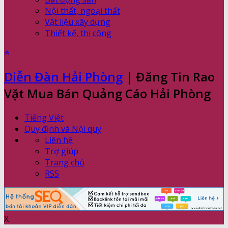
Nội thất, ngoại thất
Vật liệu xây dựng
Thiết kế, thi công
Diễn Đàn Hải Phòng
| Đăng Tin Rao
Vặt Mua Bán Quảng Cáo Hải Phòng
Tiếng Việt
Quy định và Nội quy
Liên hệ
Trợ giúp
Trang chủ
RSS
X