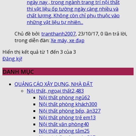
ngày nay , trong ngành trang trí nội thất
thì vật liệu ốp tường ngày càng nhiều và
chất lượng. Không còn chỉ phụ thuộc vào
những vật liệu tự nhiên...
Chủ đề bởi:
tranthanh2007
,
23/10/17
, 0 lần trả lời,
trong diễn đàn:
Xe máy, xe đạp
Hiển thị kết quả từ 1 đến 3 của 3
Đăng ký!
DANH MỤC
QUẢNG CÁO XÂY DỰNG, NHÀ ĐẤT
Nội thất, ngoại thất
2,483
Nội thất phòng ngủ
62
Nội thất phòng khách
300
Nội thất phòng bếp, ăn
327
Nội thất phòng trẻ em
13
Nội thất văn phòng
40
Nội thất phòng tắm
25