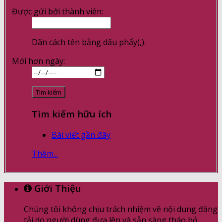
Được gửi bởi thành viên:
Dãn cách tên bằng dấu phẩy(,).
Mới hơn ngày:
Tìm kiếm hữu ích
Bài viết gần đây
Thêm...
Giới Thiệu
Chúng tôi không chịu trách nhiệm về nội dung đăng
tải do người dùng đưa lên và sẵn sàng tháo bỏ