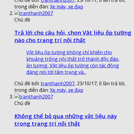
trong diễn đàn:
Xe máy, xe đạp
Chủ đề
Trả lời cho câu hỏi, chọn Vật liệu ốp tường
nào cho trang trí nội thất
Vật liệu ốp tường không chỉ khiến cho
khoảng trống nội thất trở thành độc đáo,
ấn tượng, Vật liệu ốp tường còn tác động
đáng nói tới tâm trạng và...
Chủ đề bởi:
tranthanh2007
,
23/10/17
, 0 lần trả lời,
trong diễn đàn:
Xe máy, xe đạp
Chủ đề
Không thể bỏ qua những vật liệu này
trong trang trí nội thất