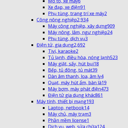
Mô tô, xe máy
6
Xe đạp, xe điện
91
Phụ tùng, trang trí xe máy
2
Công nông nghiệp
2,934
Máy công nghiệp, xây dựng
909
Máy nông, lâm, ngư nghiệp
24
Phụ tùng, dịch vụ
3
Điện tử, gia dụng
2,692
Tivi, karaoke
2
Tủ lạnh, điều hòa, nóng lạnh
523
Máy giặt, sấy, hút bụi
18
Bếp, tủ đông, tủ mát
39
Dàn âm thanh, loa, âm ly
4
Quạt, máy hút ẩm, bàn là
19
Máy bơm, máy phát điện
473
Điện tử gia dụng khác
861
Máy tính, thiết bị mạng
193
Laptop, netbook
14
Máy chủ, máy trạm
3
Phần mềm license
1
Dịch vụ, web, sửa chữa
124