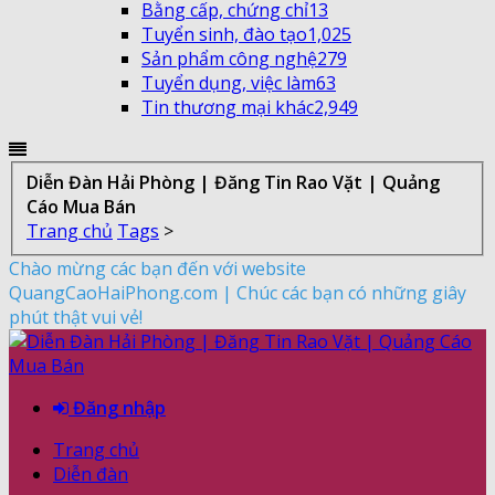
Bằng cấp, chứng chỉ
13
Tuyển sinh, đào tạo
1,025
Sản phẩm công nghệ
279
Tuyển dụng, việc làm
63
Tin thương mại khác
2,949
Diễn Đàn Hải Phòng | Đăng Tin Rao Vặt | Quảng
Cáo Mua Bán
Trang chủ
Tags
>
Chào mừng các bạn đến với website
QuangCaoHaiPhong.com | Chúc các bạn có những giây
phút thật vui vẻ!
Đăng nhập
Trang chủ
Diễn đàn