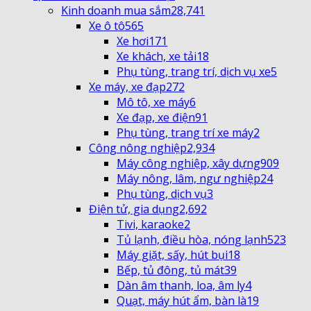
Kinh doanh mua sắm
28,741
Xe ô tô
565
Xe hơi
171
Xe khách, xe tải
18
Phụ tùng, trang trí, dịch vụ xe
5
Xe máy, xe đạp
272
Mô tô, xe máy
6
Xe đạp, xe điện
91
Phụ tùng, trang trí xe máy
2
Công nông nghiệp
2,934
Máy công nghiệp, xây dựng
909
Máy nông, lâm, ngư nghiệp
24
Phụ tùng, dịch vụ
3
Điện tử, gia dụng
2,692
Tivi, karaoke
2
Tủ lạnh, điều hòa, nóng lạnh
523
Máy giặt, sấy, hút bụi
18
Bếp, tủ đông, tủ mát
39
Dàn âm thanh, loa, âm ly
4
Quạt, máy hút ẩm, bàn là
19