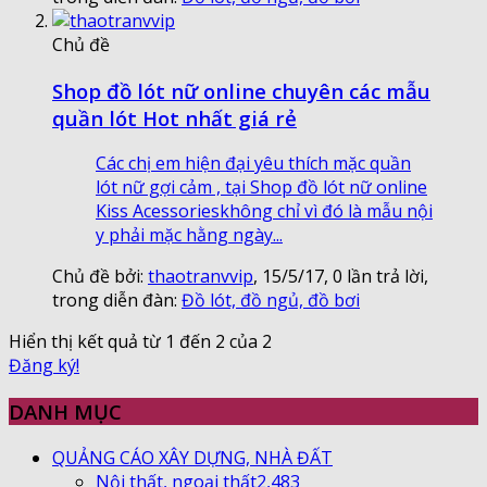
Chủ đề
Shop đồ lót nữ online chuyên các mẫu
quần lót Hot nhất giá rẻ
Các chị em hiện đại yêu thích mặc quần
lót nữ gợi cảm , tại Shop đồ lót nữ online
Kiss Acessorieskhông chỉ vì đó là mẫu nội
y phải mặc hằng ngày...
Chủ đề bởi:
thaotranvvip
,
15/5/17
, 0 lần trả lời,
trong diễn đàn:
Đồ lót, đồ ngủ, đồ bơi
Hiển thị kết quả từ 1 đến 2 của 2
Đăng ký!
DANH MỤC
QUẢNG CÁO XÂY DỰNG, NHÀ ĐẤT
Nội thất, ngoại thất
2,483