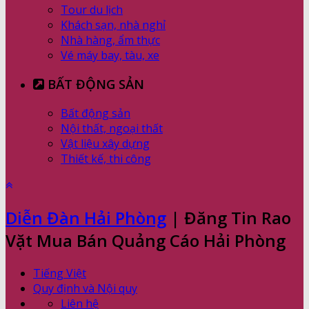
Tour du lịch
Khách sạn, nhà nghỉ
Nhà hàng, ẩm thực
Vé máy bay, tàu, xe
BẤT ĐỘNG SẢN
Bất động sản
Nội thất, ngoại thất
Vật liệu xây dựng
Thiết kế, thi công
Diễn Đàn Hải Phòng
| Đăng Tin Rao
Vặt Mua Bán Quảng Cáo Hải Phòng
Tiếng Việt
Quy định và Nội quy
Liên hệ