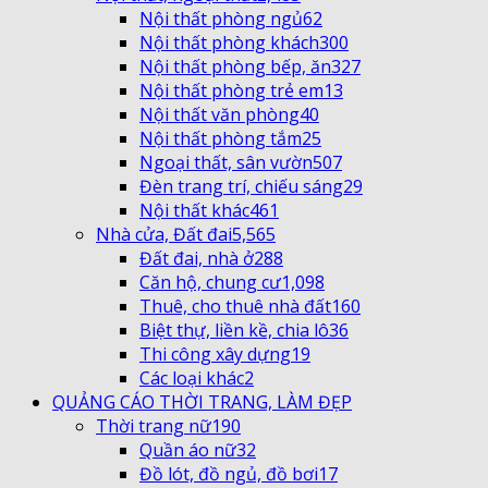
Nội thất phòng ngủ
62
Nội thất phòng khách
300
Nội thất phòng bếp, ăn
327
Nội thất phòng trẻ em
13
Nội thất văn phòng
40
Nội thất phòng tắm
25
Ngoại thất, sân vườn
507
Đèn trang trí, chiếu sáng
29
Nội thất khác
461
Nhà cửa, Đất đai
5,565
Đất đai, nhà ở
288
Căn hộ, chung cư
1,098
Thuê, cho thuê nhà đất
160
Biệt thự, liền kề, chia lô
36
Thi công xây dựng
19
Các loại khác
2
QUẢNG CÁO THỜI TRANG, LÀM ĐẸP
Thời trang nữ
190
Quần áo nữ
32
Đồ lót, đồ ngủ, đồ bơi
17