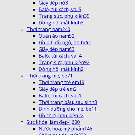
Giầy dép nữ
3
Balô, túi xách, vali
5
Trang sức, phụ kiện
35
Đồng hồ, mắt kính
8
Thời trang nam
240
Quần áo nam
52
Đồ lót, đồ ngủ, đồ bơi
2
Giầy dép nam
63
Balô, túi xách, vali
4
Trang sức, phụ kiện
92
Đồng hồ, mắt kính
2
Thời trang mẹ, bé
71
Thời trang trẻ em
19
Giầy dép trẻ em
2
Balô, túi xách, vali
1
Thời trang bầu, sau sinh
8
Dinh dưỡng cho mẹ, bé
11
Đồ chơi, phụ kiện
22
Sức khỏe, làm đẹp
4,600
Nước hoa, mỹ phẩm
146