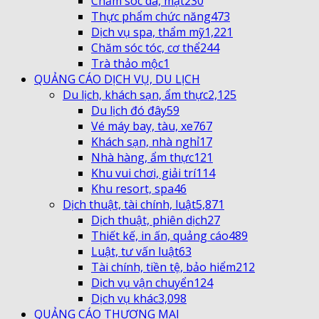
Chăm sóc da, mặt
230
Thực phẩm chức năng
473
Dịch vụ spa, thẩm mỹ
1,221
Chăm sóc tóc, cơ thể
244
Trà thảo mộc
1
QUẢNG CÁO DỊCH VỤ, DU LỊCH
Du lịch, khách sạn, ẩm thực
2,125
Du lịch đó đây
59
Vé máy bay, tàu, xe
767
Khách sạn, nhà nghỉ
17
Nhà hàng, ẩm thực
121
Khu vui chơi, giải trí
114
Khu resort, spa
46
Dịch thuật, tài chính, luật
5,871
Dịch thuật, phiên dịch
27
Thiết kế, in ấn, quảng cáo
489
Luật, tư vấn luật
63
Tài chính, tiền tệ, bảo hiểm
212
Dịch vụ vận chuyển
124
Dịch vụ khác
3,098
QUẢNG CÁO THƯƠNG MẠI