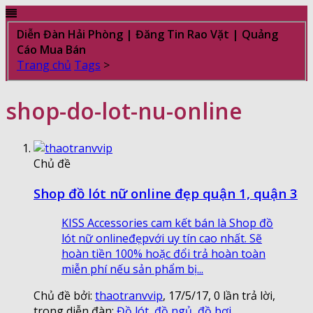
Diễn Đàn Hải Phòng | Đăng Tin Rao Vặt | Quảng
Cáo Mua Bán
Trang chủ
Tags
>
shop-do-lot-nu-online
Chủ đề
Shop đồ lót nữ online đẹp quận 1, quận 3
KISS Accessories cam kết bán là Shop đồ
lót nữ onlineđẹpvới uy tín cao nhất. Sẽ
hoàn tiền 100% hoặc đổi trả hoàn toàn
miễn phí nếu sản phẩm bị...
Chủ đề bởi:
thaotranvvip
,
17/5/17
, 0 lần trả lời,
trong diễn đàn:
Đồ lót, đồ ngủ, đồ bơi