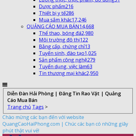
Dược phẩm
216
Thiết bị y tế
286
Mua sắm khác
17,246
QUẢNG CÁO MUA BÁN
14,668
Thể thao, bóng đá
2,980
Môi trường đô thị
122
Bằng cấp, chứng chỉ
13
Tuyển sinh, đào tạo
1,025
Sản phẩm công nghệ
279
Tuyển dụng, việc làm
63
Tin thương mại khác
2,950
Diễn Đàn Hải Phòng | Đăng Tin Rao Vặt | Quảng
Cáo Mua Bán
Trang chủ
Tags
>
Chào mừng các bạn đến với website
QuangCaoHaiPhong.com | Chúc các bạn có những giây
phút thật vui vẻ!