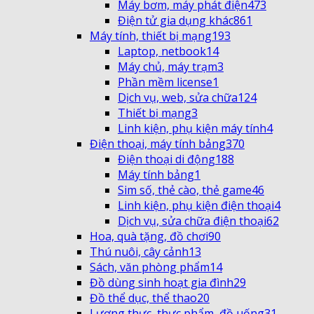
Máy bơm, máy phát điện
473
Điện tử gia dụng khác
861
Máy tính, thiết bị mạng
193
Laptop, netbook
14
Máy chủ, máy trạm
3
Phần mềm license
1
Dịch vụ, web, sửa chữa
124
Thiết bị mạng
3
Linh kiện, phụ kiện máy tính
4
Điện thoại, máy tính bảng
370
Điện thoại di động
188
Máy tính bảng
1
Sim số, thẻ cào, thẻ game
46
Linh kiện, phụ kiện điện thoại
4
Dịch vụ, sửa chữa điện thoại
62
Hoa, quà tặng, đồ chơi
90
Thú nuôi, cây cảnh
13
Sách, văn phòng phẩm
14
Đồ dùng sinh hoạt gia đình
29
Đồ thể dục, thể thao
20
Lương thực, thực phẩm, đồ uống
31