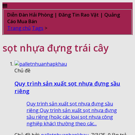
Diễn Đàn Hải Phòng | Đăng Tin Rao Vặt | Quảng
Cáo Mua Bán
Trang chủ
Tags
>
sọt nhựa đựng trái cây
Chủ đề
Quy trình sản xuất sọt nhựa đựng sầu
riêng
Quy trình sản xuất sọt nhựa đựng sầu
riêng Quy trình sản xuất sọt nhựa đựng
sầu riêng (hoặc các loại sọt nhựa công
nghiệp khác) thường theo các...
Chủ đề bởi:
palletnhuanhapkhau
,
7/3/25
, 0 lần trả