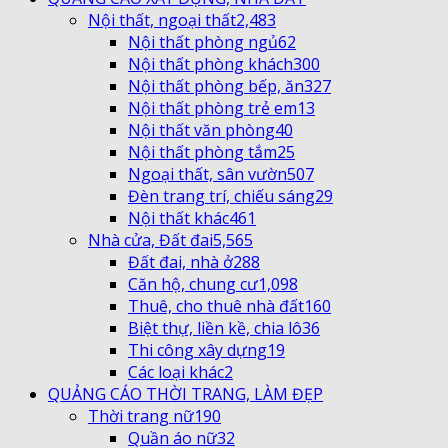
Nội thất, ngoại thất
2,483
Nội thất phòng ngủ
62
Nội thất phòng khách
300
Nội thất phòng bếp, ăn
327
Nội thất phòng trẻ em
13
Nội thất văn phòng
40
Nội thất phòng tắm
25
Ngoại thất, sân vườn
507
Đèn trang trí, chiếu sáng
29
Nội thất khác
461
Nhà cửa, Đất đai
5,565
Đất đai, nhà ở
288
Căn hộ, chung cư
1,098
Thuê, cho thuê nhà đất
160
Biệt thự, liền kề, chia lô
36
Thi công xây dựng
19
Các loại khác
2
QUẢNG CÁO THỜI TRANG, LÀM ĐẸP
Thời trang nữ
190
Quần áo nữ
32