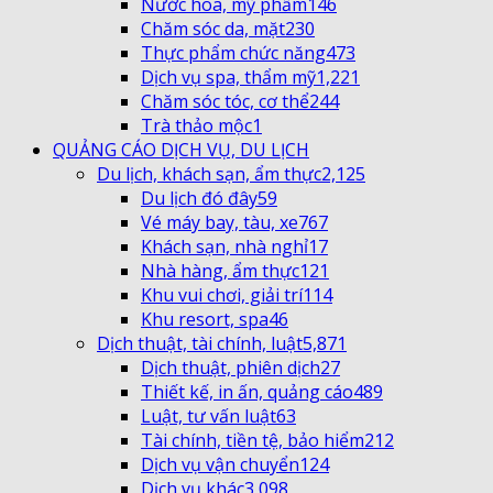
Nước hoa, mỹ phẩm
146
Chăm sóc da, mặt
230
Thực phẩm chức năng
473
Dịch vụ spa, thẩm mỹ
1,221
Chăm sóc tóc, cơ thể
244
Trà thảo mộc
1
QUẢNG CÁO DỊCH VỤ, DU LỊCH
Du lịch, khách sạn, ẩm thực
2,125
Du lịch đó đây
59
Vé máy bay, tàu, xe
767
Khách sạn, nhà nghỉ
17
Nhà hàng, ẩm thực
121
Khu vui chơi, giải trí
114
Khu resort, spa
46
Dịch thuật, tài chính, luật
5,871
Dịch thuật, phiên dịch
27
Thiết kế, in ấn, quảng cáo
489
Luật, tư vấn luật
63
Tài chính, tiền tệ, bảo hiểm
212
Dịch vụ vận chuyển
124
Dịch vụ khác
3,098