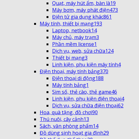
Quạt, máy hút ẩm, bàn là
19
Máy bơm, máy phát điện
473
Điện tử gia dụng khác
861
Máy tính, thiết bị mạng
193
Laptop, netbook
14
Máy chủ, máy trạm
3
Phần mềm license
1
Dịch vụ, web, sửa chữa
124
Thiết bị mạng
3
Linh kiện, phụ kiện máy tính
4
Điện thoại, máy tính bảng
370
Điện thoại di động
188
Máy tính bảng
1
Sim số, thẻ cào, thẻ game
46
Linh kiện, phụ kiện điện thoại
4
Dịch vụ, sửa chữa điện thoại
62
Hoa, quà tặng, đồ chơi
90
Thú nuôi, cây cảnh
13
Sách, văn phòng phẩm
14
Đồ dùng sinh hoạt gia đình
29