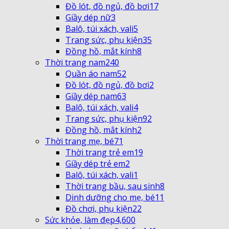
Đồ lót, đồ ngủ, đồ bơi
17
Giầy dép nữ
3
Balô, túi xách, vali
5
Trang sức, phụ kiện
35
Đồng hồ, mắt kính
8
Thời trang nam
240
Quần áo nam
52
Đồ lót, đồ ngủ, đồ bơi
2
Giầy dép nam
63
Balô, túi xách, vali
4
Trang sức, phụ kiện
92
Đồng hồ, mắt kính
2
Thời trang mẹ, bé
71
Thời trang trẻ em
19
Giầy dép trẻ em
2
Balô, túi xách, vali
1
Thời trang bầu, sau sinh
8
Dinh dưỡng cho mẹ, bé
11
Đồ chơi, phụ kiện
22
Sức khỏe, làm đẹp
4,600