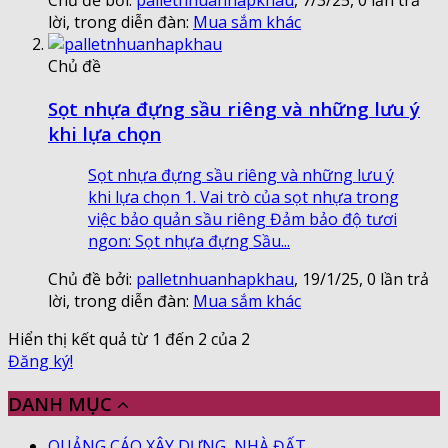
lời, trong diễn đàn:
Mua sắm khác
Chủ đề
Sọt nhựa đựng sầu riêng và những lưu ý
khi lựa chọn
Sọt nhựa đựng sầu riêng và những lưu ý
khi lựa chọn 1. Vai trò của sọt nhựa trong
việc bảo quản sầu riêng Đảm bảo độ tươi
ngon: Sọt nhựa đựng Sầu...
Chủ đề bởi:
palletnhuanhapkhau
,
19/1/25
, 0 lần trả
lời, trong diễn đàn:
Mua sắm khác
Hiển thị kết quả từ 1 đến 2 của 2
Đăng ký!
DANH MỤC
QUẢNG CÁO XÂY DỰNG, NHÀ ĐẤT