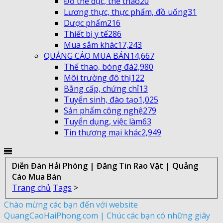
Đồ thể dục, thể thao
20
Lương thực, thực phẩm, đồ uống
31
Dược phẩm
216
Thiết bị y tế
286
Mua sắm khác
17,243
QUẢNG CÁO MUA BÁN
14,667
Thể thao, bóng đá
2,980
Môi trường đô thị
122
Bằng cấp, chứng chỉ
13
Tuyển sinh, đào tạo
1,025
Sản phẩm công nghệ
279
Tuyển dụng, việc làm
63
Tin thương mại khác
2,949
Diễn Đàn Hải Phòng | Đăng Tin Rao Vặt | Quảng
Cáo Mua Bán
Trang chủ
Tags
>
Chào mừng các bạn đến với website
QuangCaoHaiPhong.com | Chúc các bạn có những giây