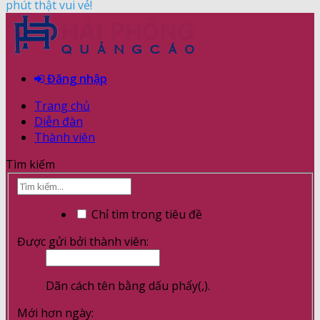
phút thật vui vẻ!
Đăng nhập
Trang chủ
Diễn đàn
Thành viên
Tìm kiếm
Chỉ tìm trong tiêu đề
Được gửi bởi thành viên:
Dãn cách tên bằng dấu phẩy(,).
Mới hơn ngày: