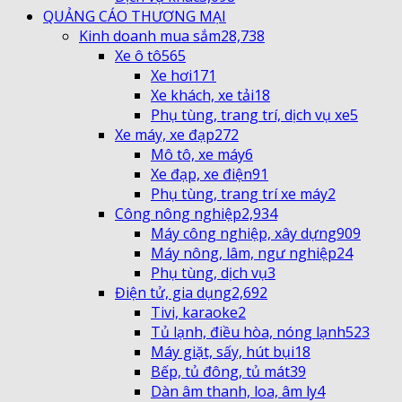
QUẢNG CÁO THƯƠNG MẠI
Kinh doanh mua sắm
28,738
Xe ô tô
565
Xe hơi
171
Xe khách, xe tải
18
Phụ tùng, trang trí, dịch vụ xe
5
Xe máy, xe đạp
272
Mô tô, xe máy
6
Xe đạp, xe điện
91
Phụ tùng, trang trí xe máy
2
Công nông nghiệp
2,934
Máy công nghiệp, xây dựng
909
Máy nông, lâm, ngư nghiệp
24
Phụ tùng, dịch vụ
3
Điện tử, gia dụng
2,692
Tivi, karaoke
2
Tủ lạnh, điều hòa, nóng lạnh
523
Máy giặt, sấy, hút bụi
18
Bếp, tủ đông, tủ mát
39
Dàn âm thanh, loa, âm ly
4