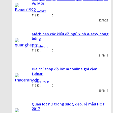
Vụ Mới
Bvaau1992
Trả lời:
0
22/9/23
Mách bạn các kiểu đồ ngủ xinh & sexy nóng
bỏng
quanghepro
Trả lời:
0
21/1/19
Địa chỉ shop đồ lót nữ online gợi cảm
tphcm
thaotranvvip
Trả lời:
0
29/5/17
Quần lót nữ trong suốt, đẹp, rẻ mẫu HOT
2017