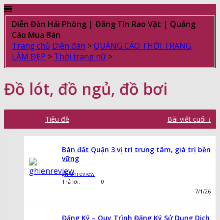
Diễn Đàn Hải Phòng | Đăng Tin Rao Vặt | Quảng
Cáo Mua Bán
Trang chủ
Diễn đàn
>
QUẢNG CÁO THỜI TRANG,
LÀM ĐẸP
>
Thời trang nữ
>
Đồ lót, đồ ngủ, đồ bơi
Tiêu đề
Bài viết cuối ↓
Bán đất Quận 3 vị trí trung tâm, giá trị bền
vững
ghienreview
Trả lời:
0
7/1/26
Đăng Ký – Quy Trình Đăng Ký Sử Dụng Dịch