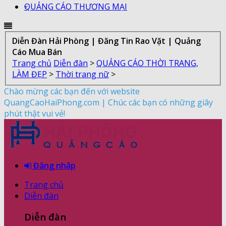
QUẢNG CÁO THƯƠNG MẠI
Diễn Đàn Hải Phòng | Đăng Tin Rao Vặt | Quảng
Cáo Mua Bán
Trang chủ
Diễn đàn
>
QUẢNG CÁO THỜI TRANG,
LÀM ĐẸP
>
Thời trang nữ
>
Chào mừng các bạn đến với website
QuangCaoHaiPhong.com | Chúc các bạn có những giây
phút thật vui vẻ!
Đăng nhập
Trang chủ
Diễn đàn
Diễn đàn