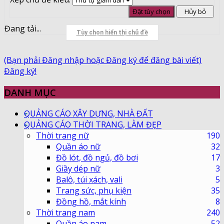
Đang tải...
Tùy chọn hiển thị chủ đề
(Bạn phải Đăng nhập hoặc Đăng ký để đăng bài viết)
Đăng ký!
DANH MỤC
QUẢNG CÁO XÂY DỰNG, NHÀ ĐẤT
QUẢNG CÁO THỜI TRANG, LÀM ĐẸP
Thời trang nữ
190
Quần áo nữ
32
Đồ lót, đồ ngủ, đồ bơi
17
Giầy dép nữ
3
Balô, túi xách, vali
5
Trang sức, phụ kiện
35
Đồng hồ, mắt kính
8
Thời trang nam
240
Quần áo nam
52