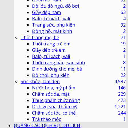
Đồ lót, đồ ngủ, đồ bơi
2
Giầy dép nam
63
Balô, túi xách, vali
4
Trang sức, phụ kiện
92
Đồng hồ, mắt kính
2
Thời trang mẹ, bé
71
Thời trang trẻ em
19
Giầy dép trẻ em
2
Balô, túi xách, vali
1
Thời trang bầu, sau sinh
8
Dinh dưỡng cho mẹ, bé
11
Đồ chơi, phụ kiện
22
Sức khỏe, làm đẹp
4,597
Nước hoa, mỹ phẩm
146
Chăm sóc da, mặt
229
Thực phẩm chức năng
473
Dịch vụ spa, thẩm mỹ
1,221
Chăm sóc tóc, cơ thể
244
Trà thảo mộc
1
QUẢNG CÁO DỊCH VỤ, DU LỊCH