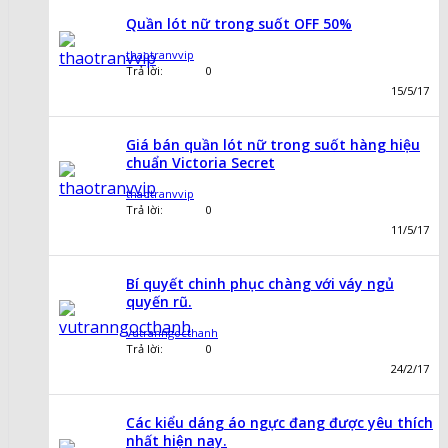
Quần lót nữ trong suốt OFF 50%
thaotranvvip
Trả lời:
0
15/5/17
Giá bán quần lót nữ trong suốt hàng hiệu
chuẩn Victoria Secret
thaotranvvip
Trả lời:
0
11/5/17
Bí quyết chinh phục chàng với váy ngủ
quyến rũ.
vutranngocthanh
Trả lời:
0
24/2/17
Các kiểu dáng áo ngực đang được yêu thích
nhất hiện nay.