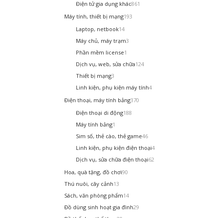
Điện tử gia dụng khác
861
Máy tính, thiết bị mạng
193
Laptop, netbook
14
Máy chủ, máy trạm
3
Phần mềm license
1
Dịch vụ, web, sửa chữa
124
Thiết bị mạng
3
Linh kiện, phụ kiện máy tính
4
Điện thoại, máy tính bảng
370
Điện thoại di động
188
Máy tính bảng
1
Sim số, thẻ cào, thẻ game
46
Linh kiện, phụ kiện điện thoại
4
Dịch vụ, sửa chữa điện thoại
62
Hoa, quà tặng, đồ chơi
90
Thú nuôi, cây cảnh
13
Sách, văn phòng phẩm
14
Đồ dùng sinh hoạt gia đình
29