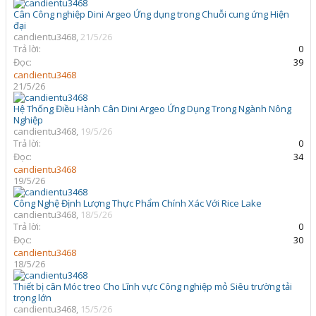
Cân Công nghiệp Dini Argeo Ứng dụng trong Chuỗi cung ứng Hiện
đại
candientu3468
,
21/5/26
Trả lời:
0
Đọc:
39
candientu3468
21/5/26
Hệ Thống Điều Hành Cân Dini Argeo Ứng Dụng Trong Ngành Nông
Nghiệp
candientu3468
,
19/5/26
Trả lời:
0
Đọc:
34
candientu3468
19/5/26
Công Nghệ Định Lượng Thực Phẩm Chính Xác Với Rice Lake
candientu3468
,
18/5/26
Trả lời:
0
Đọc:
30
candientu3468
18/5/26
Thiết bị cân Móc treo Cho Lĩnh vực Công nghiệp mỏ Siêu trường tải
trọng lớn
candientu3468
,
15/5/26