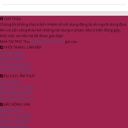
Giới Thiệu
Chúng tôi không chịu trách nhiệm về nội dung đăng tải do người dùng đưa
lên và sẵn sàng tháo bỏ những nội dung vi phạm. Mọi ý kiến đóng góp,
thắc mắc xin liên hệ để được giải đáp!
NHÀ TÀI TRỢ: Thu
mua pallet nhựa cũ
giá cao.
THỜI TRANG, LÀM ĐẸP
Thời trang nữ
Thời trang nam
Thời trang mẹ, bé
Sức khỏe, làm đẹp
DU LỊCH, ẨM THỰC
Tour du lịch
Khách sạn, nhà nghỉ
Nhà hàng, ẩm thực
Vé máy bay, tàu, xe
BẤT ĐỘNG SẢN
Bất động sản
Nội thất, ngoại thất
Vật liệu xây dựng
Thiết kế, thi công