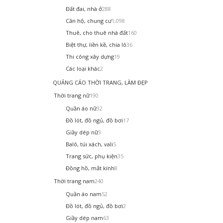
Đất đai, nhà ở
288
Căn hộ, chung cư
1,098
Thuê, cho thuê nhà đất
160
Biệt thự, liền kề, chia lô
36
Thi công xây dựng
19
Các loại khác
2
QUẢNG CÁO THỜI TRANG, LÀM ĐẸP
Thời trang nữ
190
Quần áo nữ
32
Đồ lót, đồ ngủ, đồ bơi
17
Giầy dép nữ
3
Balô, túi xách, vali
5
Trang sức, phụ kiện
35
Đồng hồ, mắt kính
8
Thời trang nam
240
Quần áo nam
52
Đồ lót, đồ ngủ, đồ bơi
2
Giầy dép nam
63