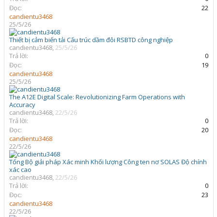
Đọc:
22
candientu3468
25/5/26
Thiết bị cảm biến tải Cấu trúc dầm đôi RSBTD công nghiệp
candientu3468
,
25/5/26
Trả lời:
0
Đọc:
19
candientu3468
25/5/26
The A12E Digital Scale: Revolutionizing Farm Operations with
Accuracy
candientu3468
,
22/5/26
Trả lời:
0
Đọc:
20
candientu3468
22/5/26
Tổng Bộ giải pháp Xác minh Khối lượng Công ten nơ SOLAS Độ chính
xác cao
candientu3468
,
22/5/26
Trả lời:
0
Đọc:
23
candientu3468
22/5/26