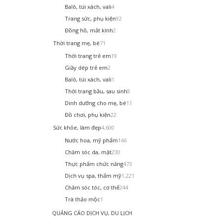
Balô, túi xách, vali
4
Trang sức, phụ kiện
92
Đồng hồ, mắt kính
2
Thời trang mẹ, bé
71
Thời trang trẻ em
19
Giầy dép trẻ em
2
Balô, túi xách, vali
1
Thời trang bầu, sau sinh
8
Dinh dưỡng cho mẹ, bé
11
Đồ chơi, phụ kiện
22
Sức khỏe, làm đẹp
4,600
Nước hoa, mỹ phẩm
146
Chăm sóc da, mặt
230
Thực phẩm chức năng
473
Dịch vụ spa, thẩm mỹ
1,221
Chăm sóc tóc, cơ thể
244
Trà thảo mộc
1
QUẢNG CÁO DỊCH VỤ, DU LỊCH