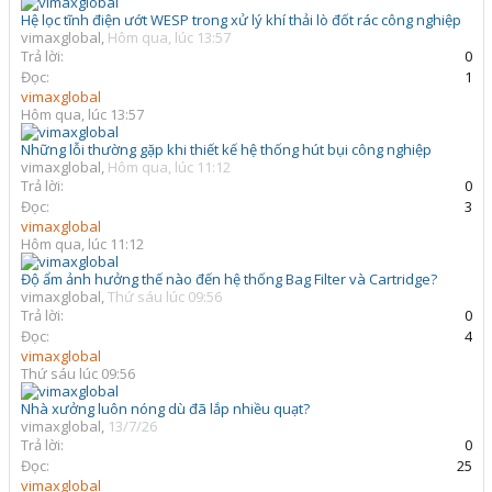
Hệ lọc tĩnh điện ướt WESP trong xử lý khí thải lò đốt rác công nghiệp
vimaxglobal
,
Hôm qua, lúc 13:57
Trả lời:
0
Đọc:
1
vimaxglobal
Hôm qua, lúc 13:57
Những lỗi thường gặp khi thiết kế hệ thống hút bụi công nghiệp
vimaxglobal
,
Hôm qua, lúc 11:12
Trả lời:
0
Đọc:
3
vimaxglobal
Hôm qua, lúc 11:12
Độ ẩm ảnh hưởng thế nào đến hệ thống Bag Filter và Cartridge?
vimaxglobal
,
Thứ sáu lúc 09:56
Trả lời:
0
Đọc:
4
vimaxglobal
Thứ sáu lúc 09:56
Nhà xưởng luôn nóng dù đã lắp nhiều quạt?
vimaxglobal
,
13/7/26
Trả lời:
0
Đọc:
25
vimaxglobal