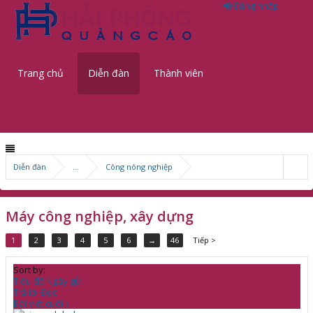
Đăng nhập
Trang chủ
Diễn đàn
Thành viên
Diễn đàn
...
Công nông nghiệp
Máy công nghiệp, xây dựng
1
2
3
4
5
6
→
46
Tiếp >
Sort by:
Tiêu đề
Ngày gửi
Trả lời
Đọc
Bài viết cuối ↓