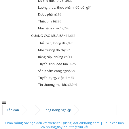
Đồ thể dục, thể thao
20
Lương thực, thực phẩm, đồ uống
31
Dược phẩm
216
Thiết bị y tế
286
Mua sắm khác
17,243
QUẢNG CÁO MUA BÁN
14,667
Thể thao, bóng đá
2,980
Môi trường đô thị
122
Bằng cấp, chứng chỉ
13
Tuyển sinh, đào tạo
1,025
Sản phẩm công nghệ
279
Tuyển dụng, việc làm
63
Tin thương mại khác
2,949
Diễn đàn
...
Công nông nghiệp
Chào mừng các bạn đến với website QuangCaoHaiPhong.com | Chúc các bạn
có những giây phút thật vui vẻ!