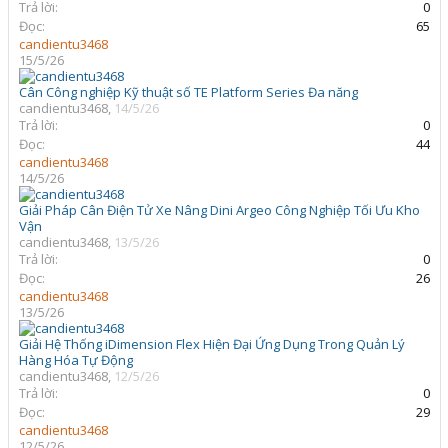
Trả lời:
0
Đọc:
65
candientu3468
15/5/26
Cân Công nghiệp Kỹ thuật số TE Platform Series Đa năng
candientu3468
,
14/5/26
Trả lời:
0
Đọc:
44
candientu3468
14/5/26
Giải Pháp Cân Điện Tử Xe Nâng Dini Argeo Công Nghiệp Tối Ưu Kho
Vận
candientu3468
,
13/5/26
Trả lời:
0
Đọc:
26
candientu3468
13/5/26
Giải Hệ Thống iDimension Flex Hiện Đại Ứng Dụng Trong Quản Lý
Hàng Hóa Tự Động
candientu3468
,
12/5/26
Trả lời:
0
Đọc:
29
candientu3468
12/5/26