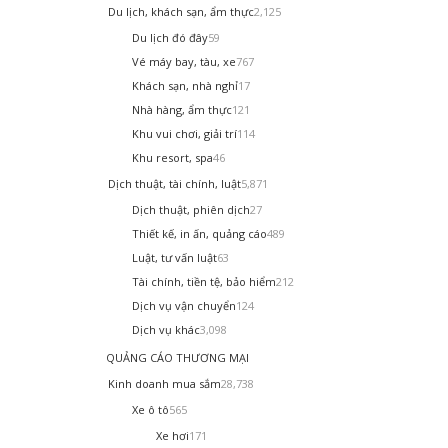
Du lịch, khách sạn, ẩm thực
2,125
Du lịch đó đây
59
Vé máy bay, tàu, xe
767
Khách sạn, nhà nghỉ
17
Nhà hàng, ẩm thực
121
Khu vui chơi, giải trí
114
Khu resort, spa
46
Dịch thuật, tài chính, luật
5,871
Dịch thuật, phiên dịch
27
Thiết kế, in ấn, quảng cáo
489
Luật, tư vấn luật
63
Tài chính, tiền tệ, bảo hiểm
212
Dịch vụ vận chuyển
124
Dịch vụ khác
3,098
QUẢNG CÁO THƯƠNG MẠI
Kinh doanh mua sắm
28,738
Xe ô tô
565
Xe hơi
171