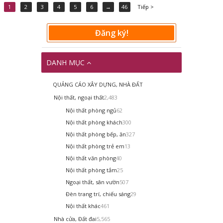
1
2
3
4
5
6
→
46
Tiếp >
Đăng ký!
DANH MỤC
QUẢNG CÁO XÂY DỰNG, NHÀ ĐẤT
Nội thất, ngoại thất
2,483
Nội thất phòng ngủ
62
Nội thất phòng khách
300
Nội thất phòng bếp, ăn
327
Nội thất phòng trẻ em
13
Nội thất văn phòng
40
Nội thất phòng tắm
25
Ngoại thất, sân vườn
507
Đèn trang trí, chiếu sáng
29
Nội thất khác
461
Nhà cửa, Đất đai
5,565