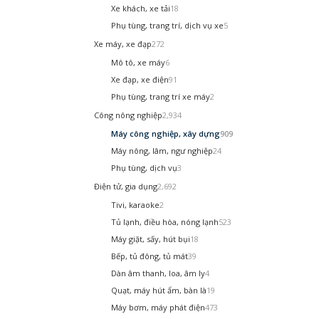
Xe khách, xe tải
18
Phụ tùng, trang trí, dịch vụ xe
5
Xe máy, xe đạp
272
Mô tô, xe máy
6
Xe đạp, xe điện
91
Phụ tùng, trang trí xe máy
2
Công nông nghiệp
2,934
Máy công nghiệp, xây dựng
909
Máy nông, lâm, ngư nghiệp
24
Phụ tùng, dịch vụ
3
Điện tử, gia dụng
2,692
Tivi, karaoke
2
Tủ lạnh, điều hòa, nóng lạnh
523
Máy giặt, sấy, hút bụi
18
Bếp, tủ đông, tủ mát
39
Dàn âm thanh, loa, âm ly
4
Quạt, máy hút ẩm, bàn là
19
Máy bơm, máy phát điện
473