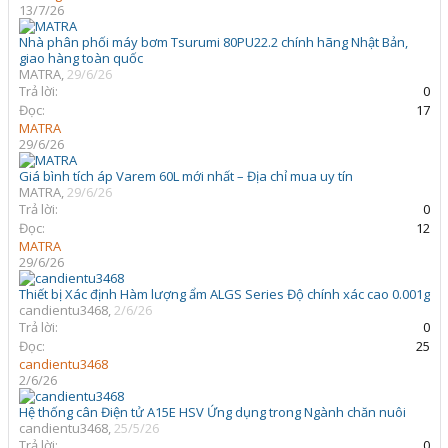
13/7/26
Nhà phân phối máy bơm Tsurumi 80PU22.2 chính hãng Nhật Bản,
giao hàng toàn quốc
MATRA
,
29/6/26
Trả lời:
0
Đọc:
17
MATRA
29/6/26
Giá bình tích áp Varem 60L mới nhất – Địa chỉ mua uy tín
MATRA
,
29/6/26
Trả lời:
0
Đọc:
12
MATRA
29/6/26
Thiết bị Xác định Hàm lượng ẩm ALGS Series Độ chính xác cao 0.001g
candientu3468
,
2/6/26
Trả lời:
0
Đọc:
25
candientu3468
2/6/26
Hệ thống cân Điện tử A15E HSV Ứng dụng trong Ngành chăn nuôi
candientu3468
,
25/5/26
Trả lời:
0