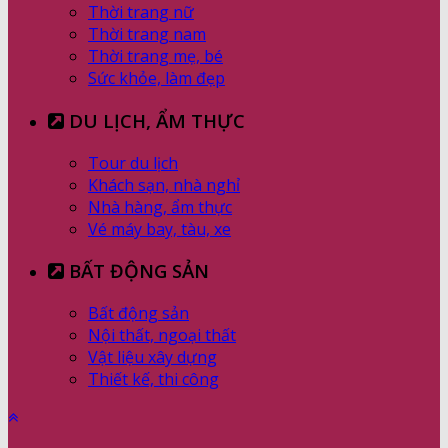
Thời trang nữ
Thời trang nam
Thời trang mẹ, bé
Sức khỏe, làm đẹp
DU LỊCH, ẨM THỰC
Tour du lịch
Khách sạn, nhà nghỉ
Nhà hàng, ẩm thực
Vé máy bay, tàu, xe
BẤT ĐỘNG SẢN
Bất động sản
Nội thất, ngoại thất
Vật liệu xây dựng
Thiết kế, thi công