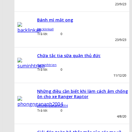
23/9/23
Bánh mì mật ong
backlinkall
Trả lời:
0
23/9/23
Chữa tắc tia sữa quận thủ đức
suminhtrien
Trả lời:
0
11/12/20
Những điều cần biết khi làm cách âm chống
ồn cho xe Ranger Raptor
phongngananh2004
Trả lời:
0
4/8/20