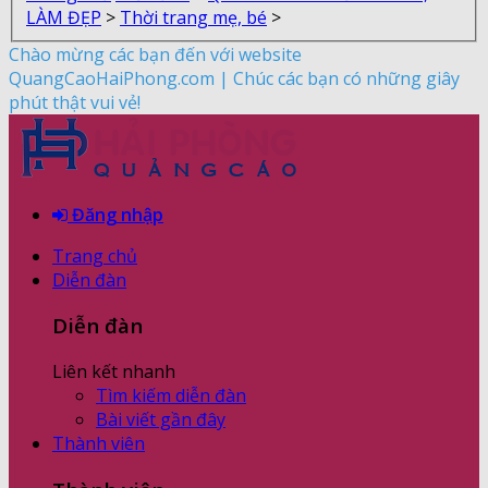
LÀM ĐẸP
>
Thời trang mẹ, bé
>
Chào mừng các bạn đến với website
QuangCaoHaiPhong.com | Chúc các bạn có những giây
phút thật vui vẻ!
Đăng nhập
Trang chủ
Diễn đàn
Diễn đàn
Liên kết nhanh
Tìm kiếm diễn đàn
Bài viết gần đây
Thành viên