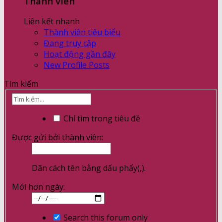
Thành viên
Liên kết nhanh
Thành viên tiêu biểu
Đang truy cập
Hoạt động gần đây
New Profile Posts
Tìm kiếm
Chỉ tìm trong tiêu đề
Được gửi bởi thành viên:
Dãn cách tên bằng dấu phẩy(,).
Mới hơn ngày:
Search this forum only