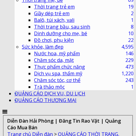
Thời trang trẻ em
19
Giầy dép trẻ em
2
Balô, túi xách, vali
1
Thời trang bầu, sau sinh
8
Dinh dưỡng cho mẹ, bé
10
Đồ chơi, phụ kiện
22
Sức khỏe, làm đẹp
4,595
Nước hoa, mỹ phẩm
146
Chăm sóc da, mặt
229
Thực phẩm chức năng
473
Dịch vụ spa, thẩm mỹ
1,220
Chăm sóc tóc, cơ thể
243
Trà thảo mộc
1
QUẢNG CÁO DỊCH VỤ, DU LỊCH
QUẢNG CÁO THƯƠNG MẠI
Diễn Đàn Hải Phòng | Đăng Tin Rao Vặt | Quảng
Cáo Mua Bán
Trang chủ
Diễn đàn
>
QUẢNG CÁO THỜI TRANG,