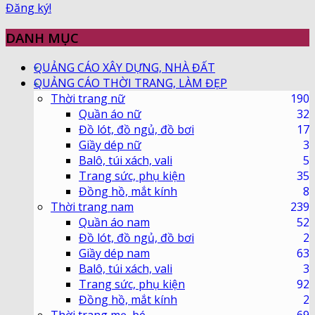
Đăng ký!
DANH MỤC
QUẢNG CÁO XÂY DỰNG, NHÀ ĐẤT
QUẢNG CÁO THỜI TRANG, LÀM ĐẸP
Thời trang nữ
190
Quần áo nữ
32
Đồ lót, đồ ngủ, đồ bơi
17
Giầy dép nữ
3
Balô, túi xách, vali
5
Trang sức, phụ kiện
35
Đồng hồ, mắt kính
8
Thời trang nam
239
Quần áo nam
52
Đồ lót, đồ ngủ, đồ bơi
2
Giầy dép nam
63
Balô, túi xách, vali
3
Trang sức, phụ kiện
92
Đồng hồ, mắt kính
2
Thời trang mẹ, bé
69