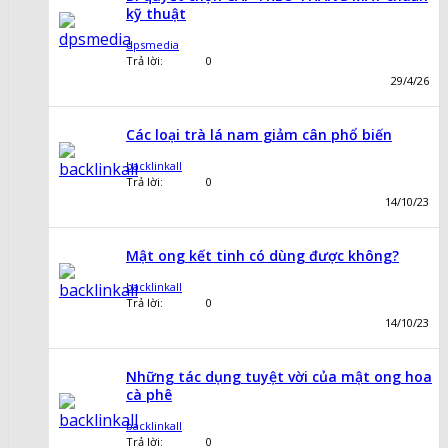
kỹ thuật
dpsmedia
Trả lời:
0
29/4/26
Các loại trà lá nam giảm cân phổ biến
backlinkall
Trả lời:
0
14/10/23
Mật ong kết tinh có dùng được không?
backlinkall
Trả lời:
0
14/10/23
Những tác dụng tuyệt vời của mật ong hoa
cà phê
backlinkall
Trả lời:
0