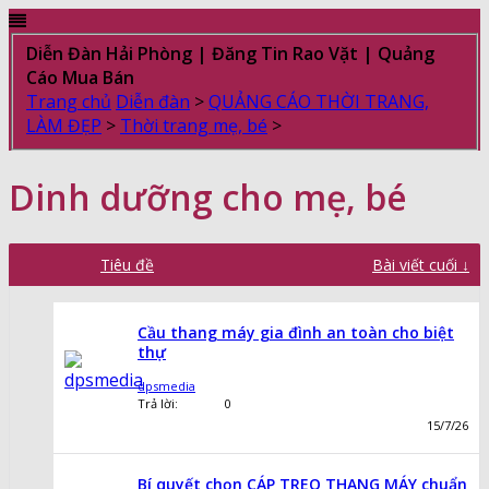
Diễn Đàn Hải Phòng | Đăng Tin Rao Vặt | Quảng
Cáo Mua Bán
Trang chủ
Diễn đàn
>
QUẢNG CÁO THỜI TRANG,
LÀM ĐẸP
>
Thời trang mẹ, bé
>
Dinh dưỡng cho mẹ, bé
Tiêu đề
Bài viết cuối ↓
Cầu thang máy gia đình an toàn cho biệt
thự
dpsmedia
Trả lời:
0
15/7/26
Bí quyết chọn CÁP TREO THANG MÁY chuẩn