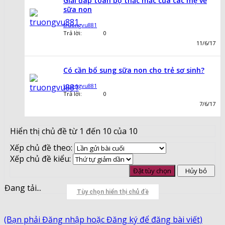
Giải đáp toàn bộ thắc mắc của các mẹ về
sữa non
truongvu881
Trả lời:
0
11/6/17
Có cần bổ sung sữa non cho trẻ sơ sinh?
truongvu881
Trả lời:
0
7/6/17
Hiển thị chủ đề từ 1 đến 10 của 10
Xếp chủ đề theo:
Xếp chủ đề kiểu:
Đang tải...
Tùy chọn hiển thị chủ đề
(Bạn phải Đăng nhập hoặc Đăng ký để đăng bài viết)