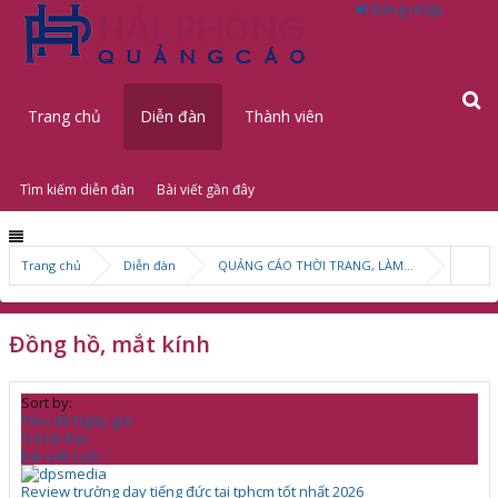
Đăng nhập
Trang chủ
Diễn đàn
Thành viên
Tìm kiếm diễn đàn
Bài viết gần đây
Trang chủ
Diễn đàn
QUẢNG CÁO THỜI TRANG, LÀM ĐẸP
Thời trang nam
Đồng hồ, mắt kính
Sort by:
Tiêu đề
Ngày gửi
Trả lời
Đọc
Bài viết cuối ↑
Review trường dạy tiếng đức tại tphcm tốt nhất 2026