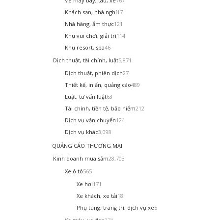
Vé máy bay, tàu, xe
767
Khách sạn, nhà nghỉ
17
Nhà hàng, ẩm thực
121
Khu vui chơi, giải trí
114
Khu resort, spa
46
Dịch thuật, tài chính, luật
5,871
Dịch thuật, phiên dịch
27
Thiết kế, in ấn, quảng cáo
489
Luật, tư vấn luật
63
Tài chính, tiền tệ, bảo hiểm
212
Dịch vụ vận chuyển
124
Dịch vụ khác
3,098
QUẢNG CÁO THƯƠNG MẠI
Kinh doanh mua sắm
28,703
Xe ô tô
565
Xe hơi
171
Xe khách, xe tải
18
Phụ tùng, trang trí, dịch vụ xe
5