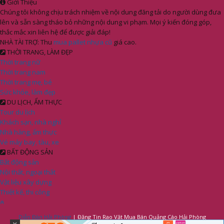
Giới Thiệu
Chúng tôi không chịu trách nhiệm về nội dung đăng tải do người dùng đưa
lên và sẵn sàng tháo bỏ những nội dung vi phạm. Mọi ý kiến đóng góp,
thắc mắc xin liên hệ để được giải đáp!
NHÀ TÀI TRỢ: Thu
mua pallet nhựa cũ
giá cao.
THỜI TRANG, LÀM ĐẸP
Thời trang nữ
Thời trang nam
Thời trang mẹ, bé
Sức khỏe, làm đẹp
DU LỊCH, ẨM THỰC
Tour du lịch
Khách sạn, nhà nghỉ
Nhà hàng, ẩm thực
Vé máy bay, tàu, xe
BẤT ĐỘNG SẢN
Bất động sản
Nội thất, ngoại thất
Vật liệu xây dựng
Thiết kế, thi công
Diễn Đàn Hải Phòng
| Đăng Tin Rao Vặt Mua Bán Quảng Cáo Hải Phòng