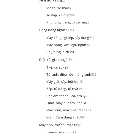
Xe máy, xe đạp
271
Mô tô, xe máy
6
Xe đạp, xe điện
90
Phụ tùng, trang trí xe máy
2
Công nông nghiệp
2,931
Máy công nghiệp, xây dựng
906
Máy nông, lâm, ngư nghiệp
24
Phụ tùng, dịch vụ
3
Điện tử, gia dụng
2,691
Tivi, karaoke
2
Tủ lạnh, điều hòa, nóng lạnh
523
Máy giặt, sấy, hút bụi
18
Bếp, tủ đông, tủ mát
39
Dàn âm thanh, loa, âm ly
4
Quạt, máy hút ẩm, bàn là
18
Máy bơm, máy phát điện
473
Điện tử gia dụng khác
861
Máy tính, thiết bị mạng
192
Laptop, netbook
14