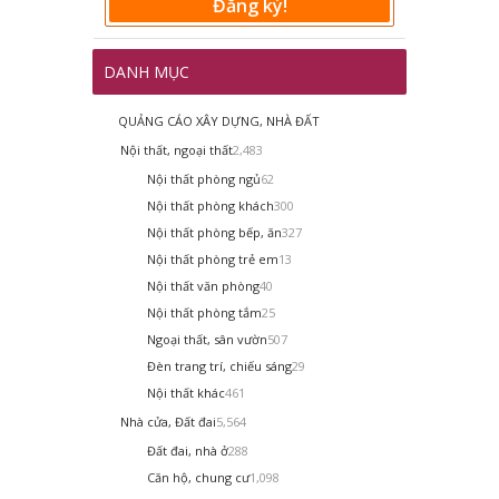
Đăng ký!
DANH MỤC
QUẢNG CÁO XÂY DỰNG, NHÀ ĐẤT
Nội thất, ngoại thất
2,483
Nội thất phòng ngủ
62
Nội thất phòng khách
300
Nội thất phòng bếp, ăn
327
Nội thất phòng trẻ em
13
Nội thất văn phòng
40
Nội thất phòng tắm
25
Ngoại thất, sân vườn
507
Đèn trang trí, chiếu sáng
29
Nội thất khác
461
Nhà cửa, Đất đai
5,564
Đất đai, nhà ở
288
Căn hộ, chung cư
1,098