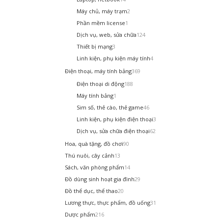
Máy chủ, máy trạm
2
Phần mềm license
1
Dịch vụ, web, sửa chữa
124
Thiết bị mạng
3
Linh kiện, phụ kiện máy tính
4
Điện thoại, máy tính bảng
369
Điện thoại di động
188
Máy tính bảng
1
Sim số, thẻ cào, thẻ game
46
Linh kiện, phụ kiện điện thoại
3
Dịch vụ, sửa chữa điện thoại
62
Hoa, quà tặng, đồ chơi
90
Thú nuôi, cây cảnh
13
Sách, văn phòng phẩm
14
Đồ dùng sinh hoạt gia đình
29
Đồ thể dục, thể thao
20
Lương thực, thực phẩm, đồ uống
31
Dược phẩm
216