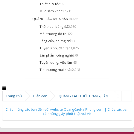
Thiết bị y tế
286
Mua sắm khác
17,215
QUẢNG CÁO MUA BÁN
14,666
Thể thao, bóng đá
2,980
Môi trường đô thị
122
Bằng cấp, chứng chỉ
13
Tuyển sinh, đào tạo
1,025
Sản phẩm công nghệ
279
Tuyển dụng, việc làm
63
Tin thương mại khác
2,948
Trang chủ
Diễn đàn
QUẢNG CÁO THỜI TRANG, LÀM ĐẸP
Thời trang nam
Chào mừng các bạn đến với website QuangCaoHaiPhong.com | Chúc các bạn
có những giây phút thật vui vẻ!