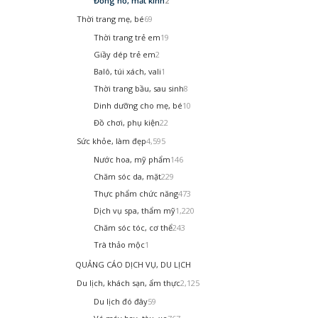
Đồng hồ, mắt kính
2
Thời trang mẹ, bé
69
Thời trang trẻ em
19
Giầy dép trẻ em
2
Balô, túi xách, vali
1
Thời trang bầu, sau sinh
8
Dinh dưỡng cho mẹ, bé
10
Đồ chơi, phụ kiện
22
Sức khỏe, làm đẹp
4,595
Nước hoa, mỹ phẩm
146
Chăm sóc da, mặt
229
Thực phẩm chức năng
473
Dịch vụ spa, thẩm mỹ
1,220
Chăm sóc tóc, cơ thể
243
Trà thảo mộc
1
QUẢNG CÁO DỊCH VỤ, DU LỊCH
Du lịch, khách sạn, ẩm thực
2,125
Du lịch đó đây
59