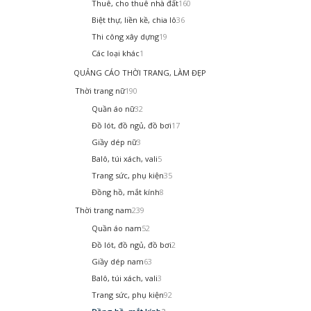
Thuê, cho thuê nhà đất
160
Biệt thự, liền kề, chia lô
36
Thi công xây dựng
19
Các loại khác
1
QUẢNG CÁO THỜI TRANG, LÀM ĐẸP
Thời trang nữ
190
Quần áo nữ
32
Đồ lót, đồ ngủ, đồ bơi
17
Giầy dép nữ
3
Balô, túi xách, vali
5
Trang sức, phụ kiện
35
Đồng hồ, mắt kính
8
Thời trang nam
239
Quần áo nam
52
Đồ lót, đồ ngủ, đồ bơi
2
Giầy dép nam
63
Balô, túi xách, vali
3
Trang sức, phụ kiện
92