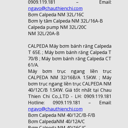
0909.119.181 – Email:
ngavo@chauthienchi.com
Bơm Calpeda NM 32L/16C
Bơm ly tâm Calpeda NM 32L/16A-B
Calpeda pump NM 32L/20C
NM 32L/20A-B
CALPEDA Máy bơm bánh răng Calpeda
T 65E. ; Máy bơm bánh răng Calpeda T
70/B ; Máy bơm bánh răng Calpeda CT
61/A.
Máy bơm trục ngang liền trục
CALPEDA NM 32/16B/A 1.5KW. ; Máy
bơm trục ngang liền trục CALPEDA NM
40/12C/B 1.5KW. Giá tốt nhất tại Chau
Thien Chi Co.,LTD - LH: 0909.119.181
Hotline: 0909.119.181 – Email:
ngavo@chauthienchi.com
Bơm Calpeda NM 40/12C/B-F/B
Bơm CalpedaNM 40/12A/C
Bơm Calpeda NM 40/16C/C