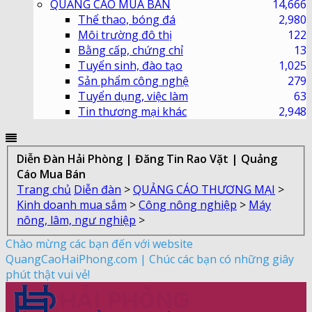
QUẢNG CÁO MUA BÁN
14,666
Thể thao, bóng đá
2,980
Môi trường đô thị
122
Bằng cấp, chứng chỉ
13
Tuyển sinh, đào tạo
1,025
Sản phẩm công nghệ
279
Tuyển dụng, việc làm
63
Tin thương mại khác
2,948
Diễn Đàn Hải Phòng | Đăng Tin Rao Vặt | Quảng
Cáo Mua Bán
Trang chủ
Diễn đàn
>
QUẢNG CÁO THƯƠNG MẠI
>
Kinh doanh mua sắm
>
Công nông nghiệp
>
Máy
nông, lâm, ngư nghiệp
>
Chào mừng các bạn đến với website
QuangCaoHaiPhong.com | Chúc các bạn có những giây
phút thật vui vẻ!