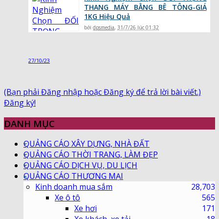
THANG MÁY BẰNG BÊ TÔNG-GIÁ
1KG Hiệu Quả
bởi
dpsmedia
,
31/7/26 lúc 01:32
27/10/23
(Bạn phải Đăng nhập hoặc Đăng ký để trả lời bài viết.)
Đăng ký!
DANH MỤC
QUẢNG CÁO XÂY DỰNG, NHÀ ĐẤT
QUẢNG CÁO THỜI TRANG, LÀM ĐẸP
QUẢNG CÁO DỊCH VỤ, DU LỊCH
QUẢNG CÁO THƯƠNG MẠI
Kinh doanh mua sắm
28,703
Xe ô tô
565
Xe hơi
171