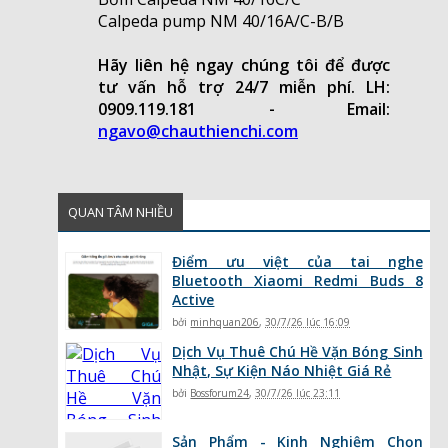
Calpeda pump NM 40/16A/C-B/B
Hãy liên hệ ngay chúng tôi để được
tư vấn hỗ trợ 24/7 miễn phí. LH:
0909.119.181 - Email:
ngavo@chauthienchi.com
QUAN TÂM NHIỀU
Điểm ưu việt của tai nghe
Bluetooth Xiaomi Redmi Buds 8
Active
bởi
minhquan206
,
30/7/26 lúc 16:09
Dịch Vụ Thuê Chú Hề Vặn Bóng Sinh
Nhật, Sự Kiện Náo Nhiệt Giá Rẻ
bởi
Bossforum24
,
30/7/26 lúc 23:11
Sản Phẩm - Kinh Nghiệm Chọn