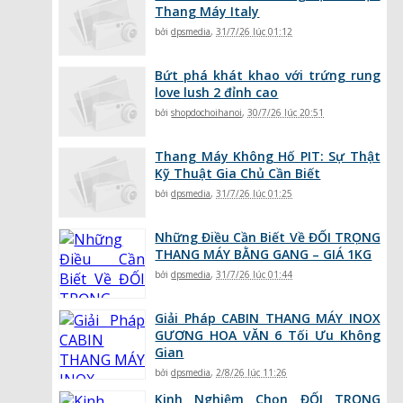
Thang Máy Italy
bởi
dpsmedia
,
31/7/26 lúc 01:12
Bứt phá khát khao với trứng rung
love lush 2 đỉnh cao
bởi
shopdochoihanoi
,
30/7/26 lúc 20:51
Thang Máy Không Hố PIT: Sự Thật
Kỹ Thuật Gia Chủ Cần Biết
bởi
dpsmedia
,
31/7/26 lúc 01:25
Những Điều Cần Biết Về ĐỐI TRỌNG
THANG MÁY BẰNG GANG – GIÁ 1KG
bởi
dpsmedia
,
31/7/26 lúc 01:44
Giải Pháp CABIN THANG MÁY INOX
GƯƠNG HOA VĂN 6 Tối Ưu Không
Gian
bởi
dpsmedia
,
2/8/26 lúc 11:26
Kinh Nghiệm Chọn ĐỐI TRỌNG