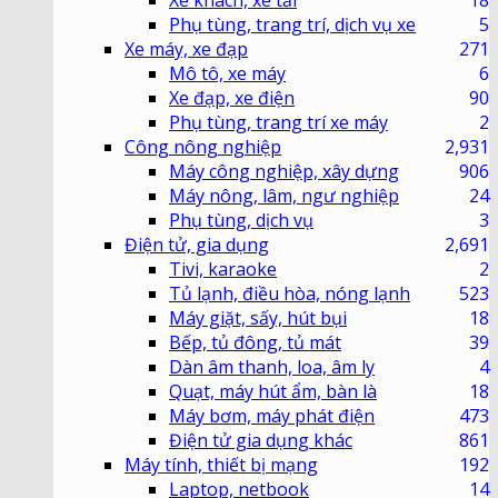
Xe khách, xe tải
18
Phụ tùng, trang trí, dịch vụ xe
5
Xe máy, xe đạp
271
Mô tô, xe máy
6
Xe đạp, xe điện
90
Phụ tùng, trang trí xe máy
2
Công nông nghiệp
2,931
Máy công nghiệp, xây dựng
906
Máy nông, lâm, ngư nghiệp
24
Phụ tùng, dịch vụ
3
Điện tử, gia dụng
2,691
Tivi, karaoke
2
Tủ lạnh, điều hòa, nóng lạnh
523
Máy giặt, sấy, hút bụi
18
Bếp, tủ đông, tủ mát
39
Dàn âm thanh, loa, âm ly
4
Quạt, máy hút ẩm, bàn là
18
Máy bơm, máy phát điện
473
Điện tử gia dụng khác
861
Máy tính, thiết bị mạng
192
Laptop, netbook
14