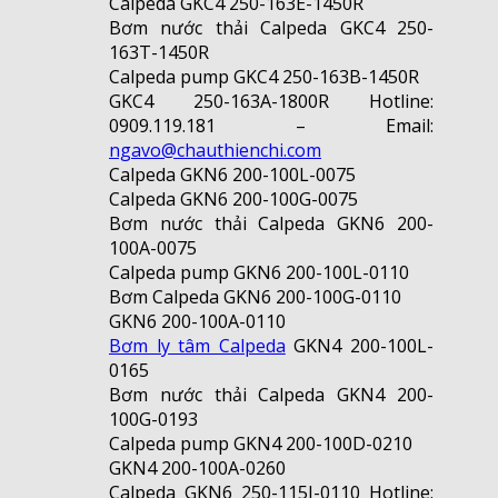
Calpeda GKC4 250-163E-1450R
Bơm nước thải Calpeda GKC4 250-
163T-1450R
Calpeda pump GKC4 250-163B-1450R
GKC4 250-163A-1800R Hotline:
0909.119.181 – Email:
ngavo@chauthienchi.com
Calpeda GKN6 200-100L-0075
Calpeda GKN6 200-100G-0075
Bơm nước thải Calpeda GKN6 200-
100A-0075
Calpeda pump GKN6 200-100L-0110
Bơm Calpeda GKN6 200-100G-0110
GKN6 200-100A-0110
Bơm ly tâm Calpeda
GKN4 200-100L-
0165
Bơm nước thải Calpeda GKN4 200-
100G-0193
Calpeda pump GKN4 200-100D-0210
GKN4 200-100A-0260
Calpeda GKN6 250-115I-0110 Hotline: