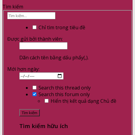
Tìm kiếm
Chỉ tìm trong tiêu đề
Được gửi bởi thành viên:
Dãn cách tên bằng dấu phẩy(,).
Mới hơn ngày:
Search this thread only
Search this forum only
Hiển thị kết quả dạng Chủ đề
Tìm kiếm hữu ích