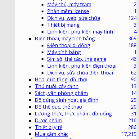
Máy chủ, máy trạm
2
Phần mềm license
1
Dịch vụ, web, sửa chữa
124
Thiết bị mạng
3
Linh kiện, phụ kiện máy tính
4
Điện thoại, máy tính bảng
369
Điện thoại di động
188
Máy tính bảng
1
Sim số, thẻ cào, thẻ game
46
Linh kiện, phụ kiện điện thoại
3
Dịch vụ, sửa chữa điện thoại
62
Hoa, quà tặng, đồ chơi
90
Thú nuôi, cây cảnh
13
Sách, văn phòng phẩm
14
Đồ dùng sinh hoạt gia đình
29
Đồ thể dục, thể thao
20
Lương thực, thực phẩm, đồ uống
31
Dược phẩm
216
Thiết bị y tế
286
Mua sắm khác
17,215