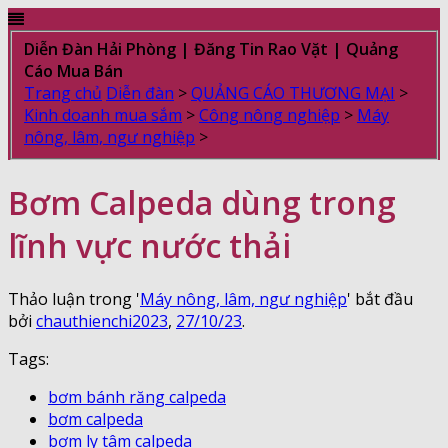
Diễn Đàn Hải Phòng | Đăng Tin Rao Vặt | Quảng
Cáo Mua Bán
Trang chủ
Diễn đàn
>
QUẢNG CÁO THƯƠNG MẠI
>
Kinh doanh mua sắm
>
Công nông nghiệp
>
Máy
nông, lâm, ngư nghiệp
>
Bơm Calpeda dùng trong
lĩnh vực nước thải
Thảo luận trong '
Máy nông, lâm, ngư nghiệp
' bắt đầu
bởi
chauthienchi2023
,
27/10/23
.
Tags:
bơm bánh răng calpeda
bơm calpeda
bơm ly tâm calpeda