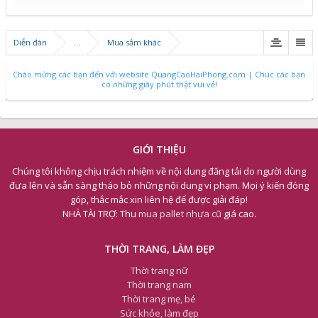
Diễn đàn
...
Mua sắm khác
Chào mừng các bạn đến với website QuangCaoHaiPhong.com | Chúc các bạn
có những giây phút thật vui vẻ!
GIỚI THIỆU
Chúng tôi không chịu trách nhiệm về nội dung đăng tải do người dùng
đưa lên và sẵn sàng tháo bỏ những nội dung vi phạm. Mọi ý kiến đóng
góp, thắc mắc xin liên hệ để được giải đáp!
NHÀ TÀI TRỢ: Thu
mua pallet nhựa cũ
giá cao.
THỜI TRANG, LÀM ĐẸP
Thời trang nữ
Thời trang nam
Thời trang mẹ, bé
Sức khỏe, làm đẹp