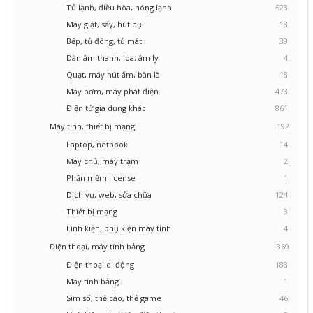
Tủ lạnh, điều hòa, nóng lạnh
523
Máy giặt, sấy, hút bụi
18
Bếp, tủ đông, tủ mát
39
Dàn âm thanh, loa, âm ly
4
Quạt, máy hút ẩm, bàn là
18
Máy bơm, máy phát điện
473
Điện tử gia dụng khác
861
Máy tính, thiết bị mạng
192
Laptop, netbook
14
Máy chủ, máy trạm
2
Phần mềm license
1
Dịch vụ, web, sửa chữa
124
Thiết bị mạng
3
Linh kiện, phụ kiện máy tính
4
Điện thoại, máy tính bảng
369
Điện thoại di động
188
Máy tính bảng
1
Sim số, thẻ cào, thẻ game
46