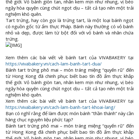
thế giới. Vỏ bánh giòn tan, nhân kem mịn như nhung, vị béo
ngậy hòa quyện cùng chút ngọt dịu – tất cả tạo nên một trải
nghiệm khó quên.
Tart trứng, hay còn gọi là trứng tart, là một loại bánh ngọt
có nguồn gốc từ ẩm thực Pháp. Bánh này thường có vỏ bánh
nhỏ và dẹp, được làm từ bột đối với vỏ bánh và nhân chứa
trứng.
Xem thêm các bài viết về bánh tart của VIVABAKERY tại
https://vivabakery.vn/cach-lam-banh-tart-dua/
Bánh tart trứng phô mai – món tráng miệng “quyến rũ” đến
từ Hong Kong đã chinh phục biết bao tín đồ ẩm thực khắp
thế giới. Vỏ bánh giòn tan, nhân kem mịn như nhung, vị béo
ngậy hòa quyện cùng chút ngọt dịu – tất cả tạo nên một trải
nghiệm khó quên.
Xem thêm các bài viết về bánh tart của VIVABAKERY tại
https://vivabakery.vn/cach-lam-banh-tart-khoai-lang/
Bạn có nghĩ rằng để làm được món bánh “thần thánh” này cần
hàng chục nguyên liệu phức tạp?
Bánh tart trứng phô mai – món tráng miệng “quyến rũ” đến
từ Hong Kong đã chinh phục biết bao tín đồ ẩm thực khắp
thế giới. Vỏ bánh giòn tan, nhân kem mịn như nhung, vị béo