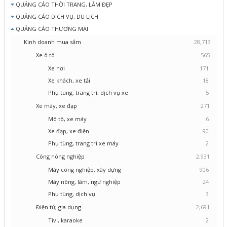
QUẢNG CÁO THỜI TRANG, LÀM ĐẸP
QUẢNG CÁO DỊCH VỤ, DU LỊCH
QUẢNG CÁO THƯƠNG MẠI
Kinh doanh mua sắm
28,713
Xe ô tô
565
Xe hơi
171
Xe khách, xe tải
18
Phụ tùng, trang trí, dịch vụ xe
5
Xe máy, xe đạp
271
Mô tô, xe máy
6
Xe đạp, xe điện
90
Phụ tùng, trang trí xe máy
2
Công nông nghiệp
2,931
Máy công nghiệp, xây dựng
906
Máy nông, lâm, ngư nghiệp
24
Phụ tùng, dịch vụ
3
Điện tử, gia dụng
2,691
Tivi, karaoke
2