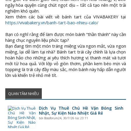
ngậy hòa quyện cùng chút ngọt dịu – tất cả tạo nên một trải
nghiệm khó quên.
Xem thêm các bài viết về bánh tart của VIVABAKERY tại
https://vivabakery.vn/banh-tart-bao-nhieu-calo/
Bạn có nghĩ rằng để làm được món bánh “thần thánh” này cần
hàng chục nguyên liệu phức tạp?
Bạn đang tìm một món tráng miệng vừa ngon mắt, vừa ngon
miệng, lại dễ làm tại nhà? Bánh tart trái cây chính là lựa chọn
hoàn hảo cho những ai yêu thích hương vị thanh mát và tươi
mới từ hoa quả. Với lớp vỏ giòn thơm, phần kem béo mịn và
topping là trái cây đầy màu sắc, món bánh này hấp dẫn người
lớn và khiến trẻ nhỏ mê tít.
QUAN TÂM NHIỀU
Dịch Vụ Thuê Chú Hề Vặn Bóng Sinh
Nhật, Sự Kiện Náo Nhiệt Giá Rẻ
bởi
Bossforum24
,
30/7/26 lúc 23:11