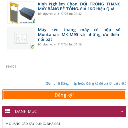
Kinh Nghiệm Chọn ĐỐI TRỌNG THANG
MÁY BẰNG BÊ TÔNG-GIÁ 1KG Hiệu Quả
bởi
dpsmedia
,
31/7/26 lúc 01:32
Máy kéo thang máy có hộp số
Montanari MK-M95 và những ưu điểm
nổi bật
bởi
dpsmedia
,
31/7/26 lúc 01:19
14/6/25
(Bạn phải Đăng nhập hoặc Đăng ký để trả lời bài viết.)
Đăng ký!
DANH MỤC
QUẢNG CÁO XÂY DỰNG, NHÀ ĐẤT