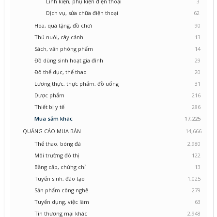
Linh kiện, phụ kiện điện thoại
3
Dịch vụ, sửa chữa điện thoại
62
Hoa, quà tặng, đồ chơi
90
Thú nuôi, cây cảnh
13
Sách, văn phòng phẩm
14
Đồ dùng sinh hoạt gia đình
29
Đồ thể dục, thể thao
20
Lương thực, thực phẩm, đồ uống
31
Dược phẩm
216
Thiết bị y tế
286
Mua sắm khác
17,225
QUẢNG CÁO MUA BÁN
14,666
Thể thao, bóng đá
2,980
Môi trường đô thị
122
Bằng cấp, chứng chỉ
13
Tuyển sinh, đào tạo
1,025
Sản phẩm công nghệ
279
Tuyển dụng, việc làm
63
Tin thương mại khác
2,948