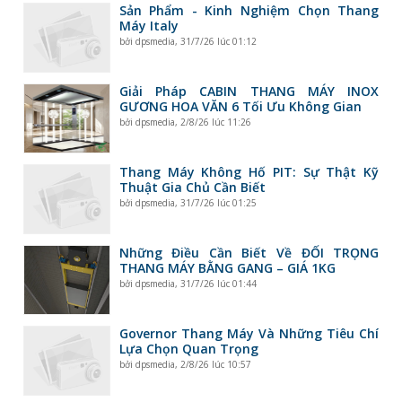
Sản Phẩm - Kinh Nghiệm Chọn Thang
Máy Italy
bởi
dpsmedia
,
31/7/26 lúc 01:12
Giải Pháp CABIN THANG MÁY INOX
GƯƠNG HOA VĂN 6 Tối Ưu Không Gian
bởi
dpsmedia
,
2/8/26 lúc 11:26
Thang Máy Không Hố PIT: Sự Thật Kỹ
Thuật Gia Chủ Cần Biết
bởi
dpsmedia
,
31/7/26 lúc 01:25
Những Điều Cần Biết Về ĐỐI TRỌNG
THANG MÁY BẰNG GANG – GIÁ 1KG
bởi
dpsmedia
,
31/7/26 lúc 01:44
Governor Thang Máy Và Những Tiêu Chí
Lựa Chọn Quan Trọng
bởi
dpsmedia
,
2/8/26 lúc 10:57