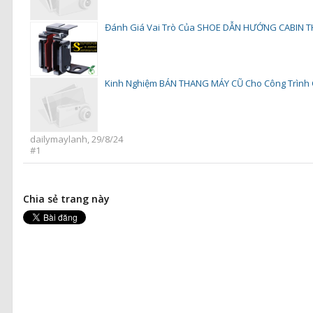
Đánh Giá Vai Trò Của SHOE DẪN HƯỚNG CABIN T
Kinh Nghiệm BÁN THANG MÁY CŨ Cho Công Trình C
dailymaylanh
,
29/8/24
#1
Chia sẻ trang này