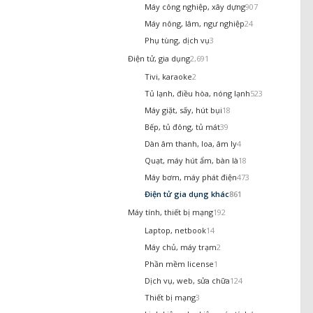
Máy công nghiệp, xây dựng
907
Máy nông, lâm, ngư nghiệp
24
Phụ tùng, dịch vụ
3
Điện tử, gia dụng
2,691
Tivi, karaoke
2
Tủ lạnh, điều hòa, nóng lạnh
523
Máy giặt, sấy, hút bụi
18
Bếp, tủ đông, tủ mát
39
Dàn âm thanh, loa, âm ly
4
Quạt, máy hút ẩm, bàn là
18
Máy bơm, máy phát điện
473
Điện tử gia dụng khác
861
Máy tính, thiết bị mạng
192
Laptop, netbook
14
Máy chủ, máy trạm
2
Phần mềm license
1
Dịch vụ, web, sửa chữa
124
Thiết bị mạng
3