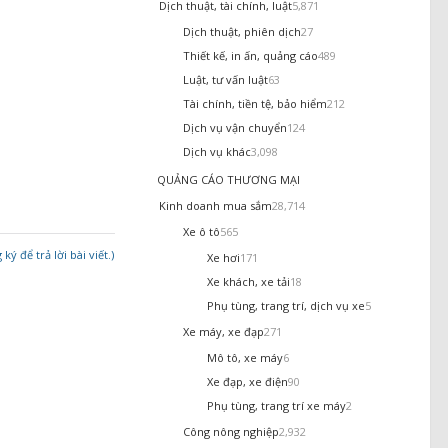
Dịch thuật, tài chính, luật
5,871
Dịch thuật, phiên dịch
27
Thiết kế, in ấn, quảng cáo
489
Luật, tư vấn luật
63
Tài chính, tiền tệ, bảo hiểm
212
Dịch vụ vận chuyển
124
Dịch vụ khác
3,098
QUẢNG CÁO THƯƠNG MẠI
Kinh doanh mua sắm
28,714
Xe ô tô
565
ý để trả lời bài viết.)
Xe hơi
171
Xe khách, xe tải
18
Phụ tùng, trang trí, dịch vụ xe
5
Xe máy, xe đạp
271
Mô tô, xe máy
6
Xe đạp, xe điện
90
Phụ tùng, trang trí xe máy
2
Công nông nghiệp
2,932