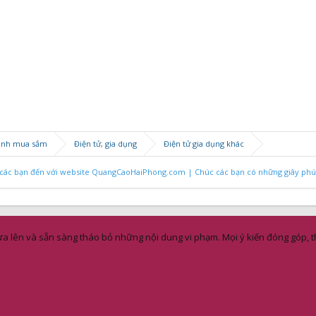
anh mua sắm
Điện tử, gia dụng
Điện tử gia dụng khác
ác bạn đến với website QuangCaoHaiPhong.com | Chúc các bạn có những giây phút 
a lên và sẵn sàng tháo bỏ những nội dung vi phạm. Mọi ý kiến đóng góp, th