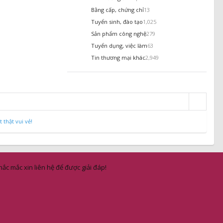
Bằng cấp, chứng chỉ
13
Tuyển sinh, đào tạo
1,025
Sản phẩm công nghệ
279
Tuyển dụng, việc làm
63
Tin thương mại khác
2,949
thật vui vẻ!
ắc mắc xin liên hệ để được giải đáp!