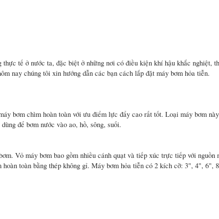
thực tế ở nước ta, đặc biệt ở những nơi có điều kiện khí hậu khắc nghiệt, 
 hôm nay chúng tôi xin hướng dẫn các bạn cách lắp đặt máy bơm hỏa tiễn.
 máy bơm chìm hoàn toàn với ưu điểm lực đẩy cao rất tốt. Loại máy bơm nà
dùng để bơm nước vào ao, hồ, sông, suối.
 bơm. Vỏ máy bơm bao gồm nhiều cánh quạt và tiếp xúc trực tiếp với nguồn
oàn toàn bằng thép không gỉ. Máy bơm hỏa tiễn có 2 kích cỡ: 3", 4", 6", 8