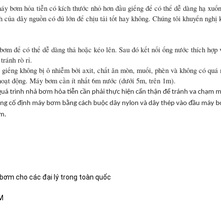
máy bơm hỏa tiễn có kích thước nhỏ hơn đầu giếng để có thể dễ dàng hạ xuốn
h của dây nguồn có đủ lớn để chịu tải tốt hay không. Chúng tôi khuyến nghị
bơm để có thể dễ dàng thả hoặc kéo lên. Sau đó kết nối ống nước thích hợp
ránh rò rỉ.
iếng không bị ô nhiễm bởi axit, chất ăn mòn, muối, phèn và không có quá n
 hoạt động. Máy bơm cần ít nhất 6m nước (dưới 5m, trên 1m).
Quá trình nhả bơm hỏa tiễn cần phải thực hiện cẩn thận để tránh va chạm
 dùng cố định máy bơm bằng cách buộc dây nylon và dây thép vào đầu máy 
ơm.
bơm cho các đại lý trong toàn quốc
CM