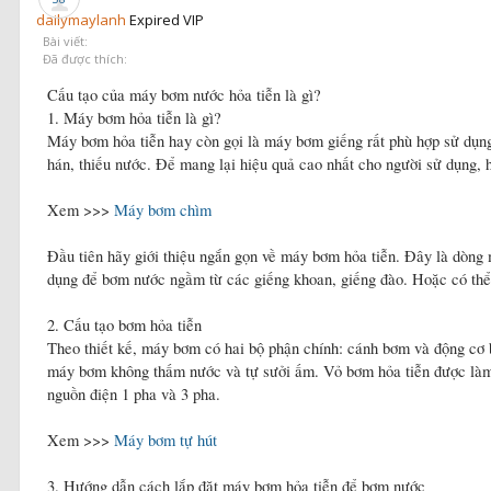
dailymaylanh
Expired VIP
Bài viết:
Đã được thích:
Cấu tạo của máy bơm nước hỏa tiễn là gì?
1. Máy bơm hỏa tiễn là gì?
Máy bơm hỏa tiễn hay còn gọi là máy bơm giếng rất phù hợp sử dụng 
hán, thiếu nước. Để mang lại hiệu quả cao nhất cho người sử dụng,
Xem >>>
Máy bơm chìm
Đầu tiên hãy giới thiệu ngắn gọn về máy bơm hỏa tiễn. Đây là dòng
dụng để bơm nước ngầm từ các giếng khoan, giếng đào. Hoặc có thể 
2. Cấu tạo bơm hỏa tiễn
Theo thiết kế, máy bơm có hai bộ phận chính: cánh bơm và động cơ
máy bơm không thấm nước và tự sưởi ấm. Vỏ bơm hỏa tiễn được làm h
nguồn điện 1 pha và 3 pha.
Xem >>>
Máy bơm tự hút
3. Hướng dẫn cách lắp đặt máy bơm hỏa tiễn để bơm nước