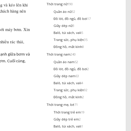
Thời trang nữ
190
g và kéo lên khi
 khách hàng nên
Quần áo nữ
32
Đồ lót, đồ ngủ, đồ bơi
17
Giầy dép nữ
3
 với máy bơm. Xin
Balô, túi xách, vali
5
Trang sức, phụ kiện
35
hiều rác thải,
Đồng hồ, mắt kính
8
Thời trang nam
240
 mạnh giữa bơm và
bơm. Cuối cùng,
Quần áo nam
52
Đồ lót, đồ ngủ, đồ bơi
2
Giầy dép nam
63
Balô, túi xách, vali
4
Trang sức, phụ kiện
92
Đồng hồ, mắt kính
2
Thời trang mẹ, bé
71
Thời trang trẻ em
19
Giầy dép trẻ em
2
Balô, túi xách, vali
1