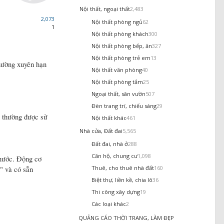
Nội thất, ngoại thất
2,483
2,073
Nội thất phòng ngủ
62
1
Nội thất phòng khách
300
Nội thất phòng bếp, ăn
327
Nội thất phòng trẻ em
13
thường xuyên hạn
Nội thất văn phòng
40
Nội thất phòng tắm
25
Ngoại thất, sân vườn
507
Đèn trang trí, chiếu sáng
29
y thường được sử
Nội thất khác
461
Nhà cửa, Đất đai
5,565
Đất đai, nhà ở
288
Căn hộ, chung cư
1,098
 nước. Động cơ
Thuê, cho thuê nhà đất
160
" và có sẵn
Biệt thự, liền kề, chia lô
36
Thi công xây dựng
19
Các loại khác
2
QUẢNG CÁO THỜI TRANG, LÀM ĐẸP