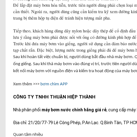
Để lắp đặt máy bơm hỏa tiễn, trước tiên người dùng phải chọn loại 
cần thiết. Ngoài ra, người dùng cũng cần kiểm tra kỹ xem đường kín
trang bị thêm hộp tụ điện để tránh hiện tượng mất pha.
Tiếp theo, khách hàng dùng dây nylon hoặc dây thép để cố định đầu 
lưu ý rằng máy bơm phải được nối với ống có đường kính phù hợp để t
Trước khi đưa máy bơm vào giếng, người sử dụng cần đảm bảo nước g
tạp chất rắn. Đặc biệt, lượng nước trong giếng phải đủ để máy bơm
Sau khi hoàn tất việc chuẩn bị, người dùng bắt đầu nhả máy bơm. 
ống giếng. Sau khi thả máy bơm vào đúng vị trí, trước tiên người
kết nối máy bơm với nguồn điện và kiểm tra hoạt động của máy b
Xem thêm >>>
bơm chìm APP
CÔNG TY TNHH THUẬN HIỆP THÀNH
Nhà phân phối
máy bơm nước chính hãng giá rẻ
, cung cấp máy 
Địa chỉ: 21/20/77-79 Lê Công Phép, P.An Lạc. Q.Bình Tân, TP H
Quan tâm nhiều