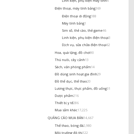
Linh kiện, phụ kiện máy tính
4
Điện thoại, máy tính bảng
369
Điện thoại di động
188
Máy tính bảng
1
Sim số, thẻ cào, thẻ game
46
Linh kiện, phụ kiện điện thoại
3
Dịch vụ, sửa chữa điện thoại
62
Hoa, quà tặng, đồ chơi
90
Thú nuôi, cây cảnh
13
Sách, văn phòng phẩm
14
Đồ dùng sinh hoạt gia đình
29
Đồ thể dục, thể thao
20
Lương thực, thực phẩm, đồ uống
31
Dược phẩm
216
Thiết bị y tế
286
Mua sắm khác
17,225
QUẢNG CÁO MUA BÁN
14,667
Thể thao, bóng đá
2,980
Môi trường đô thị
122