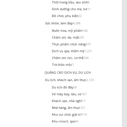
Thời trang bầu, sau sinh
8
Dinh dưỡng cho mẹ, bé
11
Đồ chơi, phụ kiện
22
Sức khỏe, làm đẹp
4,598
Nước hoa, mỹ phẩm
146
Chăm sóc da, mặt
229
Thực phẩm chức năng
473
Dịch vụ spa, thẩm mỹ
1,221
Chăm sóc tóc, cơ thể
244
Trà thảo mộc
1
QUẢNG CÁO DỊCH VỤ, DU LỊCH
Du lịch, khách sạn, ẩm thực
2,125
Du lịch đó đây
59
Vé máy bay, tàu, xe
767
Khách sạn, nhà nghỉ
17
Nhà hàng, ẩm thực
121
Khu vui chơi, giải trí
114
Khu resort, spa
46