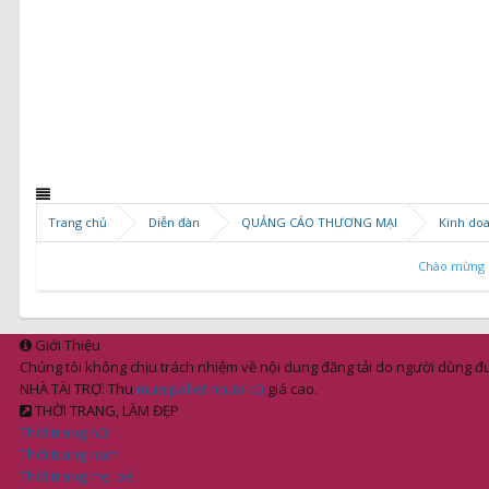
Trang chủ
Diễn đàn
QUẢNG CÁO THƯƠNG MẠI
Kinh do
Chào mừng c
Giới Thiệu
Chúng tôi không chịu trách nhiệm về nội dung đăng tải do người dùng đư
NHÀ TÀI TRỢ: Thu
mua pallet nhựa cũ
giá cao.
THỜI TRANG, LÀM ĐẸP
Thời trang nữ
Thời trang nam
Thời trang mẹ, bé