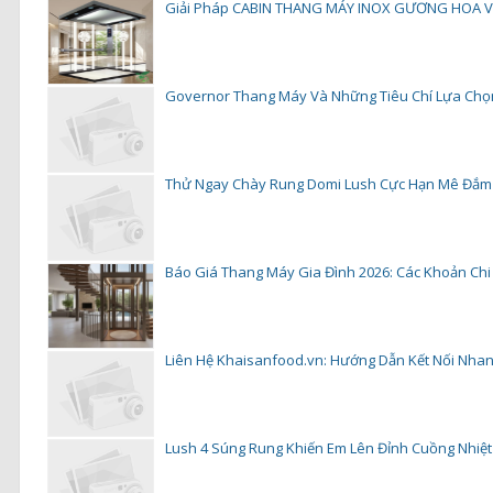
Giải Pháp CABIN THANG MÁY INOX GƯƠNG HOA VĂ
Governor Thang Máy Và Những Tiêu Chí Lựa Ch
Thử Ngay Chày Rung Domi Lush Cực Hạn Mê Đắm
Báo Giá Thang Máy Gia Đình 2026: Các Khoản Chi Ph
Liên Hệ Khaisanfood.vn: Hướng Dẫn Kết Nối Nha
Lush 4 Súng Rung Khiến Em Lên Đỉnh Cuồng Nhiệt