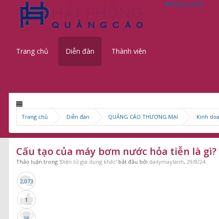
Đăng nhập
Trang chủ
Diễn đàn
Thành viên
Trang chủ
Diễn đàn
QUẢNG CÁO THƯƠNG MẠI
Kinh do
Cấu tạo của máy bơm nước hỏa tiễn là gì?
Thảo luận trong '
Điện tử gia dụng khác
' bắt đầu bởi
dailymaylanh
,
29/8/24
.
2,073
1
38