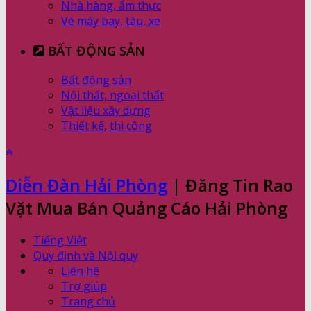
Nhà hàng, ẩm thực
Vé máy bay, tàu, xe
BẤT ĐỘNG SẢN
Bất động sản
Nội thất, ngoại thất
Vật liệu xây dựng
Thiết kế, thi công
Diễn Đàn Hải Phòng
| Đăng Tin Rao
Vặt Mua Bán Quảng Cáo Hải Phòng
Tiếng Việt
Quy định và Nội quy
Liên hệ
Trợ giúp
Trang chủ