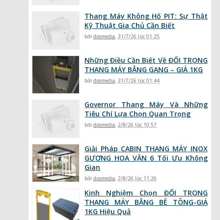
Thang Máy Không Hố PIT: Sự Thật
Kỹ Thuật Gia Chủ Cần Biết
bởi
dpsmedia
,
31/7/26 lúc 01:25
Những Điều Cần Biết Về ĐỐI TRỌNG
THANG MÁY BẰNG GANG – GIÁ 1KG
bởi
dpsmedia
,
31/7/26 lúc 01:44
Governor Thang Máy Và Những
Tiêu Chí Lựa Chọn Quan Trọng
bởi
dpsmedia
,
2/8/26 lúc 10:57
Giải Pháp CABIN THANG MÁY INOX
GƯƠNG HOA VĂN 6 Tối Ưu Không
Gian
bởi
dpsmedia
,
2/8/26 lúc 11:26
Kinh Nghiệm Chọn ĐỐI TRỌNG
THANG MÁY BẰNG BÊ TÔNG-GIÁ
1KG Hiệu Quả