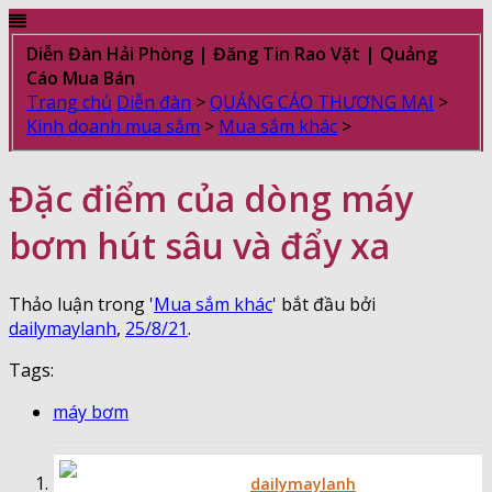
Diễn Đàn Hải Phòng | Đăng Tin Rao Vặt | Quảng
Cáo Mua Bán
Trang chủ
Diễn đàn
>
QUẢNG CÁO THƯƠNG MẠI
>
Kinh doanh mua sắm
>
Mua sắm khác
>
Đặc điểm của dòng máy
bơm hút sâu và đẩy xa
Thảo luận trong '
Mua sắm khác
' bắt đầu bởi
dailymaylanh
,
25/8/21
.
Tags:
máy bơm
dailymaylanh