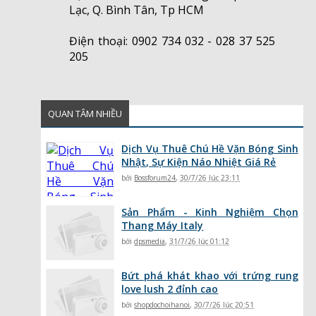
Lạc, Q. Bình Tân, Tp HCM
Điện thoại: 0902 734 032 - 028 37 525
205
QUAN TÂM NHIỀU
Dịch Vụ Thuê Chú Hề Vặn Bóng Sinh
Nhật, Sự Kiện Náo Nhiệt Giá Rẻ
bởi
Bossforum24
,
30/7/26 lúc 23:11
Sản Phẩm - Kinh Nghiệm Chọn
Thang Máy Italy
bởi
dpsmedia
,
31/7/26 lúc 01:12
Bứt phá khát khao với trứng rung
love lush 2 đỉnh cao
bởi
shopdochoihanoi
,
30/7/26 lúc 20:51