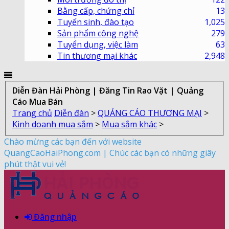
Bằng cấp, chứng chỉ
13
Tuyển sinh, đào tạo
1,025
Sản phẩm công nghệ
279
Tuyển dụng, việc làm
63
Tin thương mại khác
2,948
Diễn Đàn Hải Phòng | Đăng Tin Rao Vặt | Quảng
Cáo Mua Bán
Trang chủ
Diễn đàn
>
QUẢNG CÁO THƯƠNG MẠI
>
Kinh doanh mua sắm
>
Mua sắm khác
>
Chào mừng các bạn đến với website
QuangCaoHaiPhong.com | Chúc các bạn có những giây
phút thật vui vẻ!
Đăng nhập