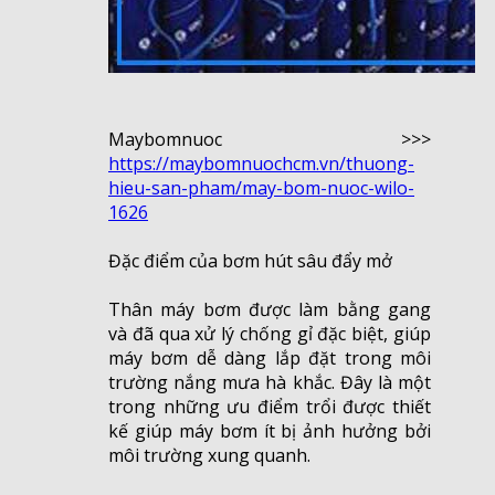
Maybomnuoc >>>
https://maybomnuochcm.vn/thuong-
hieu-san-pham/may-bom-nuoc-wilo-
1626
Đặc điểm của bơm hút sâu đẩy mở
Thân máy bơm được làm bằng gang
và đã qua xử lý chống gỉ đặc biệt, giúp
máy bơm dễ dàng lắp đặt trong môi
trường nắng mưa hà khắc. Đây là một
trong những ưu điểm trổi được thiết
kế giúp máy bơm ít bị ảnh hưởng bởi
môi trường xung quanh.