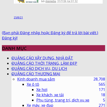
bởi
dpsmedia
,
31/7/26 lúc 01:32
25/8/21
(Bạn phải Đăng nhập hoặc Đăng ký để trả lời bài viết.)
Đăng ký!
DANH MỤC
QUẢNG CÁO XÂY DỰNG, NHÀ ĐẤT
QUẢNG CÁO THỜI TRANG, LÀM ĐẸP
QUẢNG CÁO DỊCH VỤ, DU LỊCH
QUẢNG CÁO THƯƠNG MẠI
Kinh doanh mua sắm
28,708
Xe ô tô
565
Xe hơi
171
Xe khách, xe tải
18
Phụ tùng, trang trí, dịch vụ xe
5
Xe máy, xe đạp
271