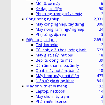
Mô tô, xe máy
6
Xe đạp, xe điện
90
Phụ tùng, trang trí xe máy
2
Công nông nghiệp
2,931
Máy công nghiệp, xây dựng
906
Máy nông, lâm, ngư nghiệp
24
Phụ tùng, dịch vụ
3
Điện tử, gia dụng
2,691
Tivi, karaoke
2
Tủ lạnh, điều hòa, nóng lạnh
523
Máy giặt, sấy, hút bụi
18
Bếp, tủ đông, tủ mát
39
Dàn âm thanh, loa, âm ly
4
Quạt, máy hút ẩm, bàn là
18
Máy bơm, máy phát điện
473
Điện tử gia dụng khác
861
Máy tính, thiết bị mạng
192
Laptop, netbook
14
Máy chủ, máy trạm
2
Phần mềm license
1