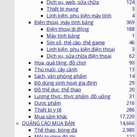
Dịch vụ, web, sửa chữa
124
Thiết bị mạng
3
Linh kiện, phụ kiện máy tính
4
Điện thoại, máy tính bảng
369
Điện thoại di động
188
Máy tính bảng
1
Sim số, thẻ cào, thẻ game
46
Linh kiện, phụ kiện điện thoại
3
Dịch vụ, sửa chữa điện thoại
62
Hoa, quà tặng, đồ chơi
90
Thú nuôi, cây cảnh
13
Sách, văn phòng phẩm
14
Đồ dùng sinh hoạt gia đình
29
Đồ thể dục, thể thao
20
Lương thực, thực phẩm, đồ uống
31
Dược phẩm
216
Thiết bị y tế
286
Mua sắm khác
17,220
QUẢNG CÁO MUA BÁN
14,666
Thể thao, bóng đá
2,980
Môi trường đô thị
122