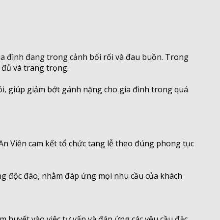
gia đình đang trong cảnh bối rối và đau buồn. Trong
 đủ và trang trọng.
ói, giúp giảm bớt gánh nặng cho gia đình trong quá
 An Viên cam kết tổ chức tang lễ theo đúng phong tục
ổ sung độc đáo, nhằm đáp ứng mọi nhu cầu của khách
âm huyết vào việc tư vấn và đáp ứng các yêu cầu đặc