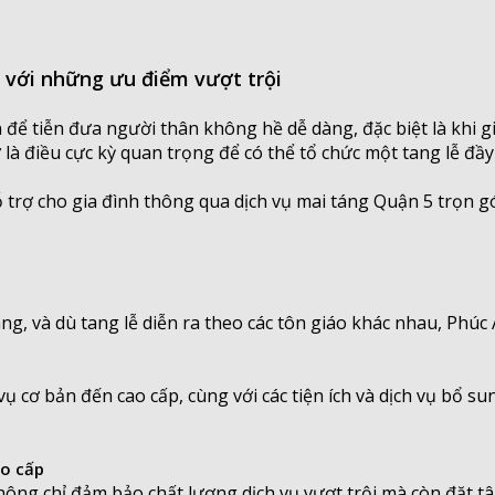
n với những ưu điểm vượt trội
n để tiễn đưa người thân không hề dễ dàng, đặc biệt là khi 
 là điều cực kỳ quan trọng để có thể tổ chức một tang lễ đầy
ỗ trợ cho gia đình thông qua dịch vụ mai táng Quận 5 trọn g
ng, và dù tang lễ diễn ra theo các tôn giáo khác nhau, Phúc
ch vụ cơ bản đến cao cấp, cùng với các tiện ích và dịch vụ b
ao cấp
hông chỉ đảm bảo chất lượng dịch vụ vượt trội mà còn đặt t