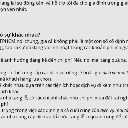
ang lại sự đồng cảm và hỗ trợ tối đa cho gia đình trong gia
rọn vẹn nhất.
có sự khác nhau?
i TPHCM nói chung, giá cả không phải là một con số cố định 
, tạo ra sự đa dạng và linh hoạt trong các khoản phí mà gia 
thể ảnh hưởng đáng kể đến chi phí. Nếu nơi mai táng quá xa, c
áng có thể cung cấp các dịch vụ riêng lẻ hoặc gói
dịch vụ mai 
 mà khách hàng lựa chọn.
thể khác nhau dựa trên các tiện ích hoặc dịch vụ đi kèm như tr
 ích khác.
 nhà tang lễ, có các chi phí khác như chi phí mua đất tại nghĩ
phí.
trọng trong việc xác định giá cả cuối cùng của
dịch vụ mai t
ừ các nhà cung cấp dịch vụ tổ chức tang lễ là quan trọng để l