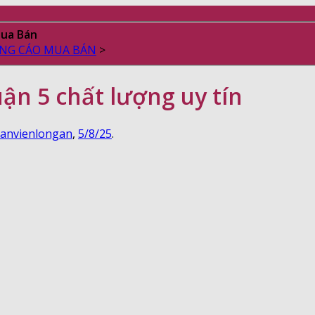
Mua Bán
NG CÁO MUA BÁN
>
ận 5 chất lượng uy tín
anvienlongan
,
5/8/25
.