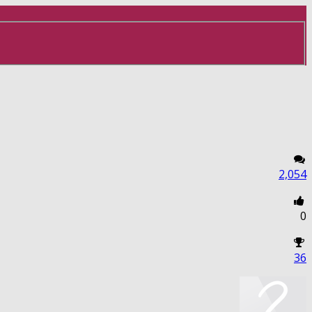
2,054
0
36