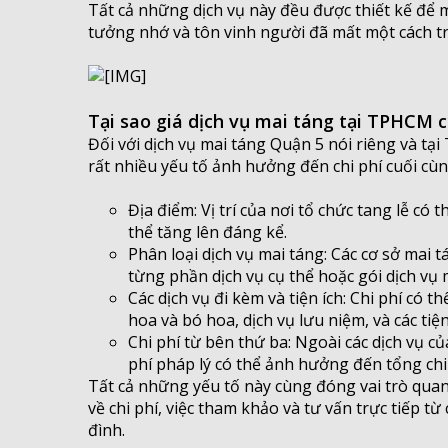
Tất cả những dịch vụ này đều được thiết kế để m
tưởng nhớ và tôn vinh người đã mất một cách t
Tại sao giá dịch vụ mai táng tại TPHCM 
Đối với dịch vụ mai táng Quận 5 nói riêng và tạ
rất nhiều yếu tố ảnh hưởng đến chi phí cuối cùng
Địa điểm: Vị trí của nơi tổ chức tang lễ có 
thể tăng lên đáng kể.
Phân loại dịch vụ mai táng: Các cơ sở mai t
từng phần dịch vụ cụ thể hoặc gói dịch vụ
Các dịch vụ đi kèm và tiện ích: Chi phí có 
hoa và bó hoa, dịch vụ lưu niệm, và các tiện
Chi phí từ bên thứ ba: Ngoài các dịch vụ của
phí pháp lý có thể ảnh hưởng đến tổng chi 
Tất cả những yếu tố này cùng đóng vai trò quan 
về chi phí, việc tham khảo và tư vấn trực tiếp t
đình.