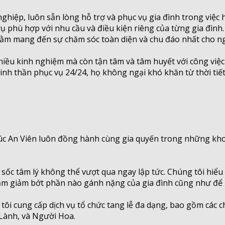
ghiệp, luôn sẵn lòng hỗ trợ và phục vụ gia đình trong việc 
 vụ phù hợp với nhu cầu và điều kiện riêng của từng gia đình
nhằm mang đến sự chăm sóc toàn diện và chu đáo nhất cho n
hiều kinh nghiệm mà còn tận tâm và tâm huyết với công việ
ới tinh thần phục vụ 24/24, họ không ngại khó khăn từ thời 
úc An Viên luôn đồng hành cùng gia quyến trong những khoả
sốc tâm lý không thể vượt qua ngay lập tức. Chúng tôi hiểu 
ằm giảm bớt phần nào gánh nặng của gia đình cũng như để 
 tôi cung cấp dịch vụ tổ chức tang lễ đa dạng, bao gồm các
 Lành, và Người Hoa.