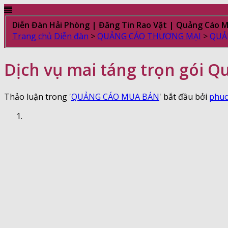
Diễn Đàn Hải Phòng | Đăng Tin Rao Vặt | Quảng Cáo 
Trang chủ
Diễn đàn
>
QUẢNG CÁO THƯƠNG MẠI
>
QUẢ
Dịch vụ mai táng trọn gói Qu
Thảo luận trong '
QUẢNG CÁO MUA BÁN
' bắt đầu bởi
phuc