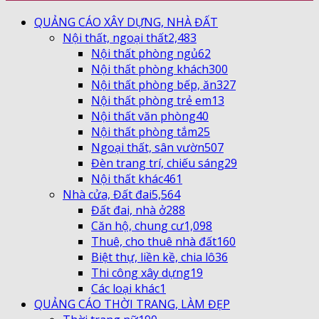
QUẢNG CÁO XÂY DỰNG, NHÀ ĐẤT
Nội thất, ngoại thất
2,483
Nội thất phòng ngủ
62
Nội thất phòng khách
300
Nội thất phòng bếp, ăn
327
Nội thất phòng trẻ em
13
Nội thất văn phòng
40
Nội thất phòng tắm
25
Ngoại thất, sân vườn
507
Đèn trang trí, chiếu sáng
29
Nội thất khác
461
Nhà cửa, Đất đai
5,564
Đất đai, nhà ở
288
Căn hộ, chung cư
1,098
Thuê, cho thuê nhà đất
160
Biệt thự, liền kề, chia lô
36
Thi công xây dựng
19
Các loại khác
1
QUẢNG CÁO THỜI TRANG, LÀM ĐẸP