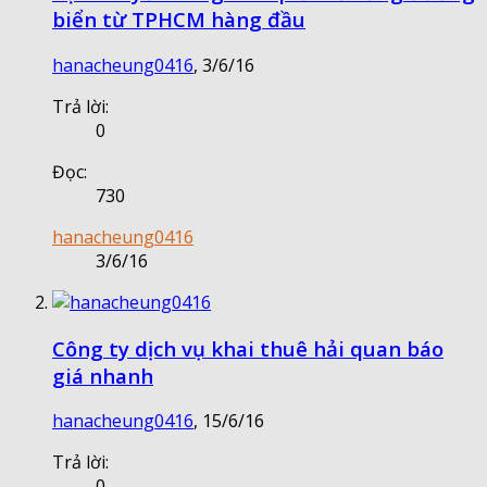
biển từ TPHCM hàng đầu
hanacheung0416
,
3/6/16
Trả lời:
0
Đọc:
730
hanacheung0416
3/6/16
Công ty dịch vụ khai thuê hải quan báo
giá nhanh
hanacheung0416
,
15/6/16
Trả lời:
0