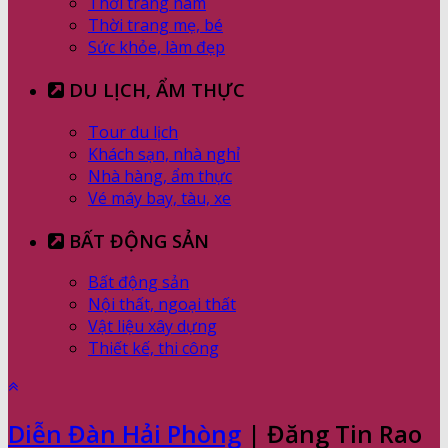
Thời trang nam
Thời trang mẹ, bé
Sức khỏe, làm đẹp
DU LỊCH, ẨM THỰC
Tour du lịch
Khách sạn, nhà nghỉ
Nhà hàng, ẩm thực
Vé máy bay, tàu, xe
BẤT ĐỘNG SẢN
Bất động sản
Nội thất, ngoại thất
Vật liệu xây dựng
Thiết kế, thi công
Diễn Đàn Hải Phòng
| Đăng Tin Rao