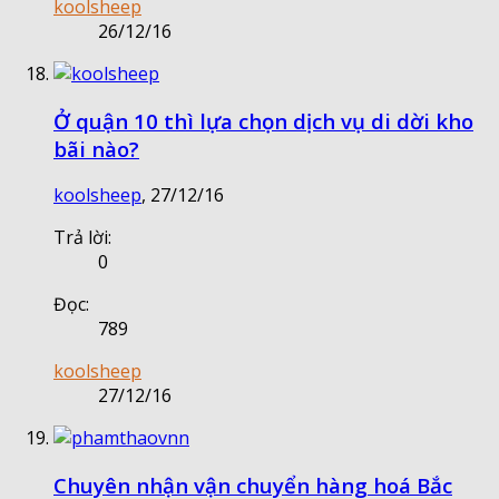
koolsheep
26/12/16
Ở quận 10 thì lựa chọn dịch vụ di dời kho
bãi nào?
koolsheep
,
27/12/16
Trả lời:
0
Đọc:
789
koolsheep
27/12/16
Chuyên nhận vận chuyển hàng hoá Bắc