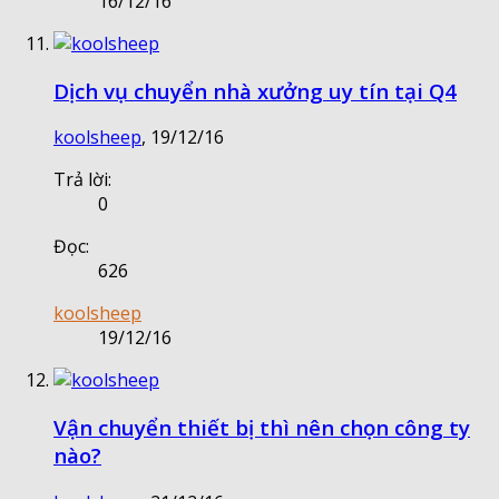
16/12/16
Dịch vụ chuyển nhà xưởng uy tín tại Q4
koolsheep
,
19/12/16
Trả lời:
0
Đọc:
626
koolsheep
19/12/16
Vận chuyển thiết bị thì nên chọn công ty
nào?