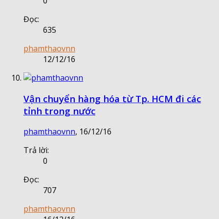
0
Đọc:
635
phamthaovnn
12/12/16
Vận chuyển hàng hóa từ Tp. HCM đi các
tỉnh trong nước
phamthaovnn
,
16/12/16
Trả lời:
0
Đọc:
707
phamthaovnn