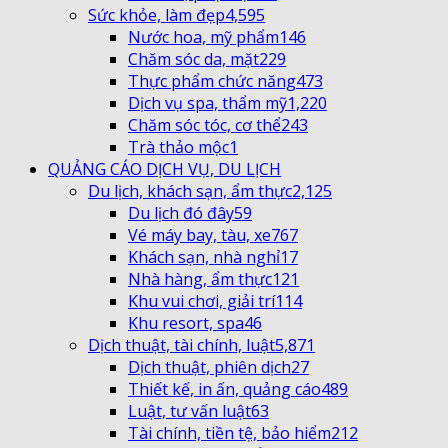
Sức khỏe, làm đẹp
4,595
Nước hoa, mỹ phẩm
146
Chăm sóc da, mặt
229
Thực phẩm chức năng
473
Dịch vụ spa, thẩm mỹ
1,220
Chăm sóc tóc, cơ thể
243
Trà thảo mộc
1
QUẢNG CÁO DỊCH VỤ, DU LỊCH
Du lịch, khách sạn, ẩm thực
2,125
Du lịch đó đây
59
Vé máy bay, tàu, xe
767
Khách sạn, nhà nghỉ
17
Nhà hàng, ẩm thực
121
Khu vui chơi, giải trí
114
Khu resort, spa
46
Dịch thuật, tài chính, luật
5,871
Dịch thuật, phiên dịch
27
Thiết kế, in ấn, quảng cáo
489
Luật, tư vấn luật
63
Tài chính, tiền tệ, bảo hiểm
212