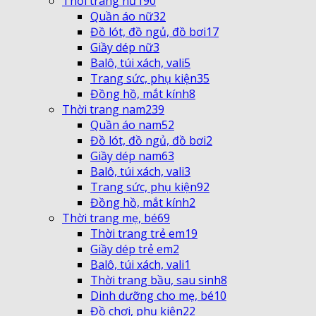
Thời trang nữ
190
Quần áo nữ
32
Đồ lót, đồ ngủ, đồ bơi
17
Giầy dép nữ
3
Balô, túi xách, vali
5
Trang sức, phụ kiện
35
Đồng hồ, mắt kính
8
Thời trang nam
239
Quần áo nam
52
Đồ lót, đồ ngủ, đồ bơi
2
Giầy dép nam
63
Balô, túi xách, vali
3
Trang sức, phụ kiện
92
Đồng hồ, mắt kính
2
Thời trang mẹ, bé
69
Thời trang trẻ em
19
Giầy dép trẻ em
2
Balô, túi xách, vali
1
Thời trang bầu, sau sinh
8
Dinh dưỡng cho mẹ, bé
10
Đồ chơi, phụ kiện
22