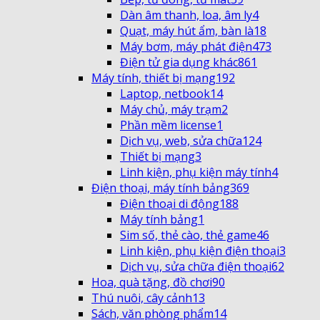
Dàn âm thanh, loa, âm ly
4
Quạt, máy hút ẩm, bàn là
18
Máy bơm, máy phát điện
473
Điện tử gia dụng khác
861
Máy tính, thiết bị mạng
192
Laptop, netbook
14
Máy chủ, máy trạm
2
Phần mềm license
1
Dịch vụ, web, sửa chữa
124
Thiết bị mạng
3
Linh kiện, phụ kiện máy tính
4
Điện thoại, máy tính bảng
369
Điện thoại di động
188
Máy tính bảng
1
Sim số, thẻ cào, thẻ game
46
Linh kiện, phụ kiện điện thoại
3
Dịch vụ, sửa chữa điện thoại
62
Hoa, quà tặng, đồ chơi
90
Thú nuôi, cây cảnh
13
Sách, văn phòng phẩm
14