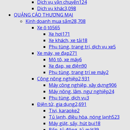
Dịch vụ vận chuyển
124
Dịch vụ khác
3,098
QUẢNG CÁO THƯƠNG MẠI
Kinh doanh mua sắm
28,708
Xe ô tô
565
Xe hơi
171
Xe khách, xe tải
18
Phụ tùng, trang trí, dịch vụ xe
5
Xe máy, xe đạp
271
Mô tô, xe máy
6
Xe đạp, xe điện
90
Phụ tùng, trang trí xe máy
2
Công nông nghiệp
2,931
Máy công nghiệp, xây dựng
906
Máy nông, lâm, ngư nghiệp
24
Phụ tùng, dịch vụ
3
Điện tử, gia dụng
2,691
Tivi, karaoke
2
Tủ lạnh, điều hòa, nóng lạnh
523
Máy giặt, sấy, hút bụi
18
Bếp, tủ đông, tủ mát
39