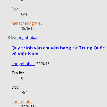
Đọc:
641
hanacheung0416
15/6/16
Quy trình vận chuyển hàng từ Trung Quốc
về Việt Nam
dongnhubac
,
22/6/16
Trả lời:
0
Đọc:
754
dongnhubac
22/6/16