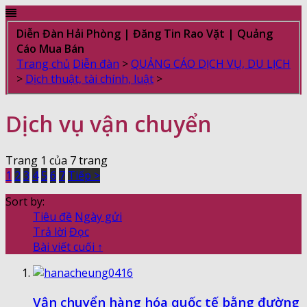
Diễn Đàn Hải Phòng | Đăng Tin Rao Vặt | Quảng
Cáo Mua Bán
Trang chủ
Diễn đàn
>
QUẢNG CÁO DỊCH VỤ, DU LỊCH
>
Dịch thuật, tài chính, luật
>
Dịch vụ vận chuyển
Trang 1 của 7 trang
1
2
3
4
5
6
7
Tiếp >
Sort by:
Tiêu đề
Ngày gửi
Trả lời
Đọc
Bài viết cuối ↑
Vận chuyển hàng hóa quốc tế bằng đường