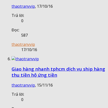
thaotranvvip
,
17/10/16
Trả lời:
0
Đọc:
587
thaotranvvip
17/10/16
Giao hàng nhanh tphcm dịch vụ ship hàng
thu tiền hộ ứng tiền
thaotranvvip
,
15/11/16
Trả lời:
0