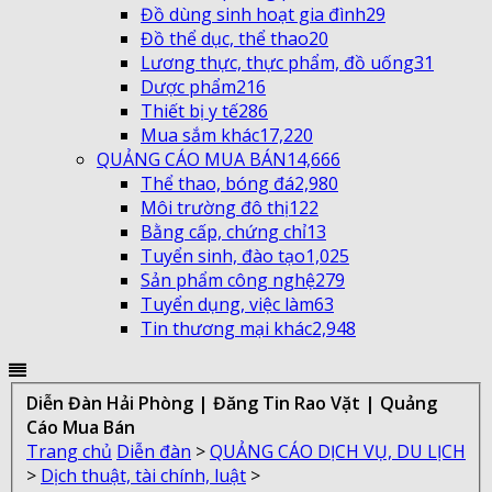
Đồ dùng sinh hoạt gia đình
29
Đồ thể dục, thể thao
20
Lương thực, thực phẩm, đồ uống
31
Dược phẩm
216
Thiết bị y tế
286
Mua sắm khác
17,220
QUẢNG CÁO MUA BÁN
14,666
Thể thao, bóng đá
2,980
Môi trường đô thị
122
Bằng cấp, chứng chỉ
13
Tuyển sinh, đào tạo
1,025
Sản phẩm công nghệ
279
Tuyển dụng, việc làm
63
Tin thương mại khác
2,948
Diễn Đàn Hải Phòng | Đăng Tin Rao Vặt | Quảng
Cáo Mua Bán
Trang chủ
Diễn đàn
>
QUẢNG CÁO DỊCH VỤ, DU LỊCH
>
Dịch thuật, tài chính, luật
>