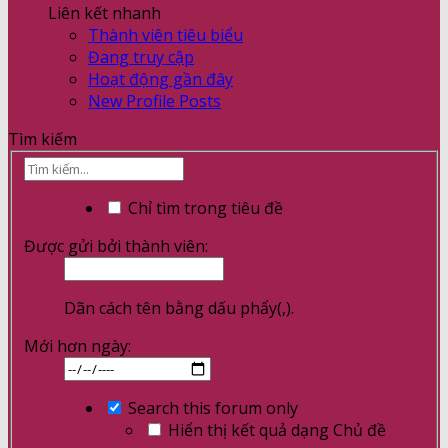
Liên kết nhanh
Thành viên tiêu biểu
Đang truy cập
Hoạt động gần đây
New Profile Posts
Tìm kiếm
Chỉ tìm trong tiêu đề
Được gửi bởi thành viên:
Dãn cách tên bằng dấu phẩy(,).
Mới hơn ngày:
Search this forum only
Hiển thị kết quả dạng Chủ đề