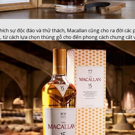
ch sự độc đáo và thử thách, Macallan cũng cho ra đời các p
 từ cách lựa chọn thùng gỗ cho đến phong cách chưng cất v