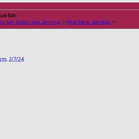
Mua Bán
Du lịch, khách sạn, ẩm thực
>
Nhà hàng, ẩm thực
>
hcm
,
2/7/24
.