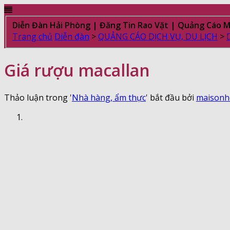
Diễn Đàn Hải Phòng | Đăng Tin Rao Vặt | Quảng Cáo 
Trang chủ
Diễn đàn
>
QUẢNG CÁO DỊCH VỤ, DU LỊCH
>
Giá rượu macallan
Thảo luận trong '
Nhà hàng, ẩm thực
' bắt đầu bởi
maison