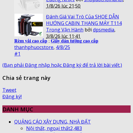
1/8/26 lúc 21:50
Đánh Giá Vai Trò Của SHOE DẪN
HƯỚNG CABIN THANG MÁY T114
Trong Vận Hành
bởi
dpsmedia
,
3/8/26 lúc 11:41
Rèm vải cao cấp
Giấy dán tường cao cấp
;
thanhphuocstore
,
4/8/25
#1
(Bạn phải Đăng nhập hoặc Đăng ký để trả lời bài viết.)
Chia sẻ trang này
Tweet
Đăng ký!
DANH MỤC
QUẢNG CÁO XÂY DỰNG, NHÀ ĐẤT
Nội thất, ngoại thất
2,483