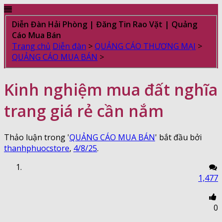
Diễn Đàn Hải Phòng | Đăng Tin Rao Vặt | Quảng
Cáo Mua Bán
Trang chủ
Diễn đàn
>
QUẢNG CÁO THƯƠNG MẠI
>
QUẢNG CÁO MUA BÁN
>
Kinh nghiệm mua đất nghĩa
trang giá rẻ cần nắm
Thảo luận trong '
QUẢNG CÁO MUA BÁN
' bắt đầu bởi
thanhphuocstore
,
4/8/25
.
1,477
0