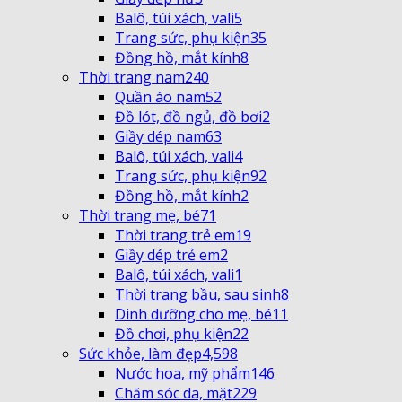
Balô, túi xách, vali
5
Trang sức, phụ kiện
35
Đồng hồ, mắt kính
8
Thời trang nam
240
Quần áo nam
52
Đồ lót, đồ ngủ, đồ bơi
2
Giầy dép nam
63
Balô, túi xách, vali
4
Trang sức, phụ kiện
92
Đồng hồ, mắt kính
2
Thời trang mẹ, bé
71
Thời trang trẻ em
19
Giầy dép trẻ em
2
Balô, túi xách, vali
1
Thời trang bầu, sau sinh
8
Dinh dưỡng cho mẹ, bé
11
Đồ chơi, phụ kiện
22
Sức khỏe, làm đẹp
4,598
Nước hoa, mỹ phẩm
146
Chăm sóc da, mặt
229