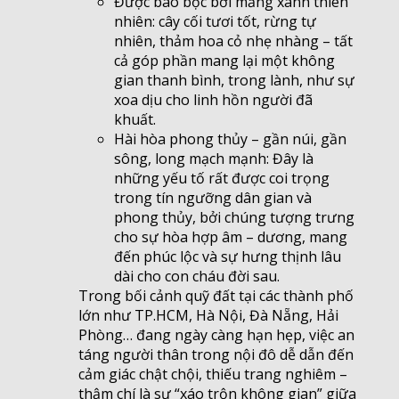
Được bao bọc bởi mảng xanh thiên
nhiên: cây cối tươi tốt, rừng tự
nhiên, thảm hoa cỏ nhẹ nhàng – tất
cả góp phần mang lại một không
gian thanh bình, trong lành, như sự
xoa dịu cho linh hồn người đã
khuất.
Hài hòa phong thủy – gần núi, gần
sông, long mạch mạnh: Đây là
những yếu tố rất được coi trọng
trong tín ngưỡng dân gian và
phong thủy, bởi chúng tượng trưng
cho sự hòa hợp âm – dương, mang
đến phúc lộc và sự hưng thịnh lâu
dài cho con cháu đời sau.
Trong bối cảnh quỹ đất tại các thành phố
lớn như TP.HCM, Hà Nội, Đà Nẵng, Hải
Phòng… đang ngày càng hạn hẹp, việc an
táng người thân trong nội đô dễ dẫn đến
cảm giác chật chội, thiếu trang nghiêm –
thậm chí là sự “xáo trộn không gian” giữa