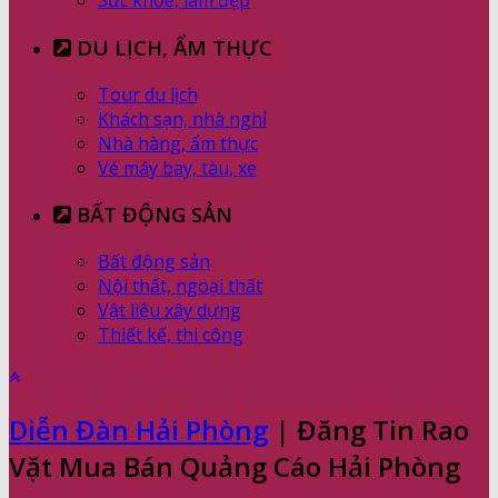
Sức khỏe, làm đẹp
DU LỊCH, ẨM THỰC
Tour du lịch
Khách sạn, nhà nghỉ
Nhà hàng, ẩm thực
Vé máy bay, tàu, xe
BẤT ĐỘNG SẢN
Bất động sản
Nội thất, ngoại thất
Vật liệu xây dựng
Thiết kế, thi công
Diễn Đàn Hải Phòng
| Đăng Tin Rao
Vặt Mua Bán Quảng Cáo Hải Phòng