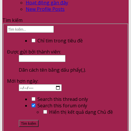
Hoạt động gần đây
New Profile Posts
Tìm kiếm
Chỉ tìm trong tiêu đề
Được gửi bởi thành viên:
Dãn cách tên bằng dấu phẩy(,).
Mới hơn ngày:
Search this thread only
Search this forum only
Hiển thị kết quả dạng Chủ đề