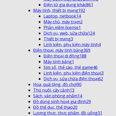
Điện tử gia dụng khác
861
Máy tính, thiết bị mạng
192
Laptop, netbook
14
Máy chủ, máy trạm
2
Phần mềm license
1
Dịch vụ, web, sửa chữa
124
Thiết bị mạng
3
Linh kiện, phụ kiện máy tính
4
Điện thoại, máy tính bảng
369
Điện thoại di động
188
Máy tính bảng
1
Sim số, thẻ cào, thẻ game
46
Linh kiện, phụ kiện điện thoại
3
Dịch vụ, sửa chữa điện thoại
62
Hoa, quà tặng, đồ chơi
90
Thú nuôi, cây cảnh
13
Sách, văn phòng phẩm
14
Đồ dùng sinh hoạt gia đình
29
Đồ thể dục, thể thao
20
Lương thực, thực phẩm, đồ uống
31