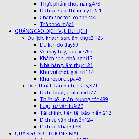
Thực phẩm chức năng
473
Dịch vụ spa, thẩm mỹ
1,221
Chăm sóc tóc, cơ thể
244
Trà thảo mộc
1
QUẢNG CÁO DỊCH VỤ, DU LỊCH
Du lịch, khách sạn, ẩm thực
2,125
Du lịch đó đây
59
Vé máy bay, tàu, xe
767
Khách sạn, nhà nghỉ
17
Nhà hàng, ẩm thực
121
Khu vui chơi, giải trí
114
Khu resort, spa
46
Dịch thuật, tài chính, luật
5,871
Dịch thuật, phiên dịch
27
Thiết kế, in ấn, quảng cáo
489
Luật, tư vấn luật
63
Tài chính, tiền tệ, bảo hiểm
212
Dịch vụ vận chuyển
124
Dịch vụ khác
3,098
QUẢNG CÁO THƯƠNG MẠI