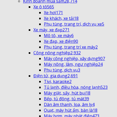
Kinh doanh mua sắm
28,714
Xe ô tô
565
Xe hơi
171
Xe khách, xe tải
18
Phụ tùng, trang trí, dịch vụ xe
5
Xe máy, xe đạp
271
Mô tô, xe máy
6
Xe đạp, xe điện
90
Phụ tùng, trang trí xe máy
2
Công nông nghiệp
2,932
Máy công nghiệp, xây dựng
907
Máy nông, lâm, ngư nghiệp
24
Phụ tùng, dịch vụ
3
Điện tử, gia dụng
2,691
Tivi, karaoke
2
Tủ lạnh, điều hòa, nóng lạnh
523
Máy giặt, sấy, hút bụi
18
Bếp, tủ đông, tủ mát
39
Dàn âm thanh, loa, âm ly
4
Quạt, máy hút ẩm, bàn là
18
Máy bơm, máy phát điện
473