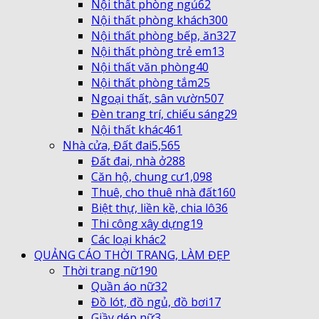
Nội thất phòng ngủ
62
Nội thất phòng khách
300
Nội thất phòng bếp, ăn
327
Nội thất phòng trẻ em
13
Nội thất văn phòng
40
Nội thất phòng tắm
25
Ngoại thất, sân vườn
507
Đèn trang trí, chiếu sáng
29
Nội thất khác
461
Nhà cửa, Đất đai
5,565
Đất đai, nhà ở
288
Căn hộ, chung cư
1,098
Thuê, cho thuê nhà đất
160
Biệt thự, liền kề, chia lô
36
Thi công xây dựng
19
Các loại khác
2
QUẢNG CÁO THỜI TRANG, LÀM ĐẸP
Thời trang nữ
190
Quần áo nữ
32
Đồ lót, đồ ngủ, đồ bơi
17
Giầy dép nữ
3