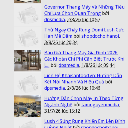
Governor Thang Máy Và Những Tiêu
Chí Lựa Chọn Quan Trọng
bởi
dpsmedia
,
2/8/26 lúc 10:57
Thử Ngay Chày Rung Domi Lush Cực
Hạn Mê Đắm
bởi
shopdochoihanoi
,
3/8/26 lúc 20:34
Báo Giá Thang Máy Gia Đình 2026:
Các Khoản Chi Phí Cần Biết Trước Khi
L...
bởi
dpsmedia
,
1/8/26 lúc 09:44
Liên Hệ Khaisanfood.vn: Hướng Dẫn
Kết Nối Nhanh Và Hiệu Quả
bởi
dpsmedia
,
2/8/26 lúc 10:46
Hướng Dẫn Chọn Máy In Theo Từng
Ngành Nghề
bởi
tamnguyenmedia
,
31/7/26 lúc 15:12
Lush 4 Súng Rung Khiến Em Lên Đỉnh
Cuồng Nhiệt
bởi
shopdochoihanoi
,