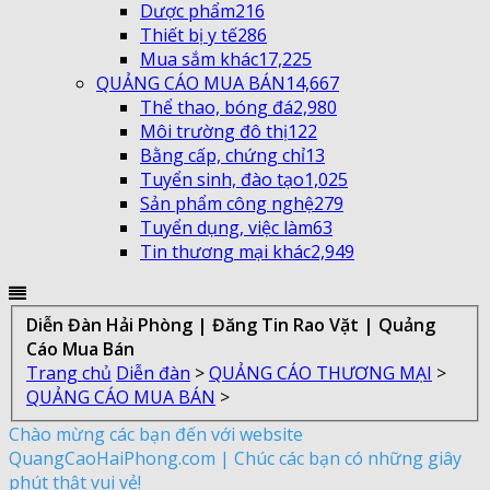
Dược phẩm
216
Thiết bị y tế
286
Mua sắm khác
17,225
QUẢNG CÁO MUA BÁN
14,667
Thể thao, bóng đá
2,980
Môi trường đô thị
122
Bằng cấp, chứng chỉ
13
Tuyển sinh, đào tạo
1,025
Sản phẩm công nghệ
279
Tuyển dụng, việc làm
63
Tin thương mại khác
2,949
Diễn Đàn Hải Phòng | Đăng Tin Rao Vặt | Quảng
Cáo Mua Bán
Trang chủ
Diễn đàn
>
QUẢNG CÁO THƯƠNG MẠI
>
QUẢNG CÁO MUA BÁN
>
Chào mừng các bạn đến với website
QuangCaoHaiPhong.com | Chúc các bạn có những giây
phút thật vui vẻ!