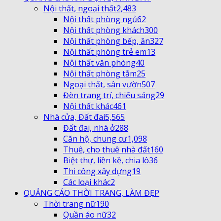
Nội thất, ngoại thất
2,483
Nội thất phòng ngủ
62
Nội thất phòng khách
300
Nội thất phòng bếp, ăn
327
Nội thất phòng trẻ em
13
Nội thất văn phòng
40
Nội thất phòng tắm
25
Ngoại thất, sân vườn
507
Đèn trang trí, chiếu sáng
29
Nội thất khác
461
Nhà cửa, Đất đai
5,565
Đất đai, nhà ở
288
Căn hộ, chung cư
1,098
Thuê, cho thuê nhà đất
160
Biệt thự, liền kề, chia lô
36
Thi công xây dựng
19
Các loại khác
2
QUẢNG CÁO THỜI TRANG, LÀM ĐẸP
Thời trang nữ
190
Quần áo nữ
32