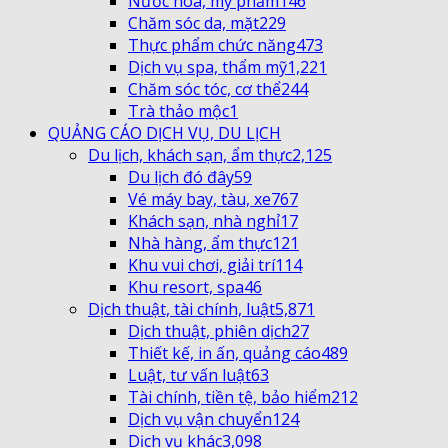
Nước hoa, mỹ phẩm
146
Chăm sóc da, mặt
229
Thực phẩm chức năng
473
Dịch vụ spa, thẩm mỹ
1,221
Chăm sóc tóc, cơ thể
244
Trà thảo mộc
1
QUẢNG CÁO DỊCH VỤ, DU LỊCH
Du lịch, khách sạn, ẩm thực
2,125
Du lịch đó đây
59
Vé máy bay, tàu, xe
767
Khách sạn, nhà nghỉ
17
Nhà hàng, ẩm thực
121
Khu vui chơi, giải trí
114
Khu resort, spa
46
Dịch thuật, tài chính, luật
5,871
Dịch thuật, phiên dịch
27
Thiết kế, in ấn, quảng cáo
489
Luật, tư vấn luật
63
Tài chính, tiền tệ, bảo hiểm
212
Dịch vụ vận chuyển
124
Dịch vụ khác
3,098