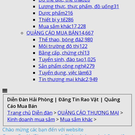
Lương thực, thực phẩm, đồ uống
31
Dược phẩm
216
Thiết bị y tế
286
Mua sắm khác
17,228
QUẢNG CÁO MUA BÁN
14,667
Thể thao, bóng đá
2,980
Môi trường đô thị
122
Bằng cấp, chứng chỉ
13
Tuyển sinh, đào tạo
1,025
Sản phẩm công nghệ
279
Tuyển dụng, việc làm
63
Tin thương mại khác
2,949
Diễn Đàn Hải Phòng | Đăng Tin Rao Vặt | Quảng
Cáo Mua Bán
Trang chủ
Diễn đàn
>
QUẢNG CÁO THƯƠNG MẠI
>
Kinh doanh mua sắm
>
Mua sắm khác
>
Chào mừng các bạn đến với website