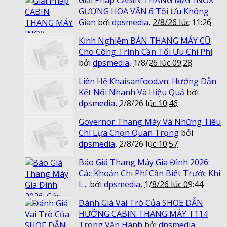
GƯƠNG HOA VĂN 6 Tối Ưu Không
Gian
bởi
dpsmedia
,
2/8/26 lúc 11:26
Kinh Nghiệm BÁN THANG MÁY CŨ
Cho Công Trình Cần Tối Ưu Chi Phí
bởi
dpsmedia
,
1/8/26 lúc 09:28
Liên Hệ Khaisanfood.vn: Hướng Dẫn
Kết Nối Nhanh Và Hiệu Quả
bởi
dpsmedia
,
2/8/26 lúc 10:46
Governor Thang Máy Và Những Tiêu
Chí Lựa Chọn Quan Trọng
bởi
dpsmedia
,
2/8/26 lúc 10:57
Báo Giá Thang Máy Gia Đình 2026:
Các Khoản Chi Phí Cần Biết Trước Khi
L...
bởi
dpsmedia
,
1/8/26 lúc 09:44
Đánh Giá Vai Trò Của SHOE DẪN
HƯỚNG CABIN THANG MÁY T114
Trong Vận Hành
bởi
dpsmedia
,