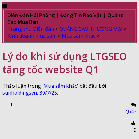
Diễn Đàn Hải Phòng | Đăng Tin Rao Vặt | Quảng
Cáo Mua Bán
Trang chủ
Diễn đàn
>
QUẢNG CÁO THƯƠNG MẠI
>
Kinh doanh mua sắm
>
Mua sắm khác
>
Lý do khi sử dụng LTGSEO
tăng tốc website Q1
Thảo luận trong '
Mua sắm khác
' bắt đầu bởi
sunholdingsvn
,
30/7/25
.
2,643
0