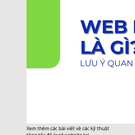
Xem thêm các bài viết về các kỹ thuật
tăng tốc độ load website tại