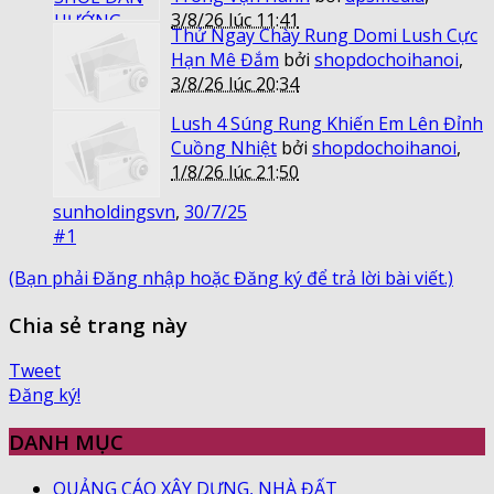
3/8/26 lúc 11:41
Thử Ngay Chày Rung Domi Lush Cực
Hạn Mê Đắm
bởi
shopdochoihanoi
,
3/8/26 lúc 20:34
Lush 4 Súng Rung Khiến Em Lên Đỉnh
Cuồng Nhiệt
bởi
shopdochoihanoi
,
1/8/26 lúc 21:50
sunholdingsvn
,
30/7/25
#1
(Bạn phải Đăng nhập hoặc Đăng ký để trả lời bài viết.)
Chia sẻ trang này
Tweet
Đăng ký!
DANH MỤC
QUẢNG CÁO XÂY DỰNG, NHÀ ĐẤT