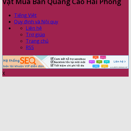
Vặt Mua Bán Quảng Cáo Hải Phòng
Tiếng Việt
Quy định và Nội quy
Liên hệ
Trợ giúp
Trang chủ
RSS
X