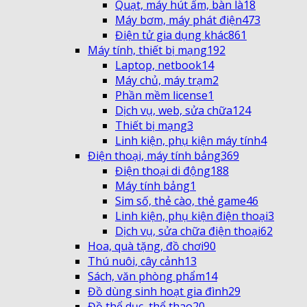
Quạt, máy hút ẩm, bàn là
18
Máy bơm, máy phát điện
473
Điện tử gia dụng khác
861
Máy tính, thiết bị mạng
192
Laptop, netbook
14
Máy chủ, máy trạm
2
Phần mềm license
1
Dịch vụ, web, sửa chữa
124
Thiết bị mạng
3
Linh kiện, phụ kiện máy tính
4
Điện thoại, máy tính bảng
369
Điện thoại di động
188
Máy tính bảng
1
Sim số, thẻ cào, thẻ game
46
Linh kiện, phụ kiện điện thoại
3
Dịch vụ, sửa chữa điện thoại
62
Hoa, quà tặng, đồ chơi
90
Thú nuôi, cây cảnh
13
Sách, văn phòng phẩm
14
Đồ dùng sinh hoạt gia đình
29
Đồ thể dục, thể thao
20