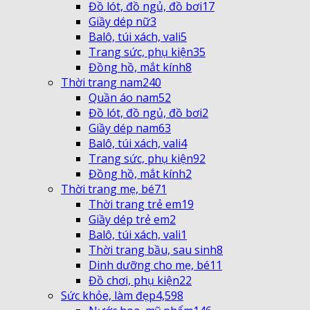
Đồ lót, đồ ngủ, đồ bơi
17
Giầy dép nữ
3
Balô, túi xách, vali
5
Trang sức, phụ kiện
35
Đồng hồ, mắt kính
8
Thời trang nam
240
Quần áo nam
52
Đồ lót, đồ ngủ, đồ bơi
2
Giầy dép nam
63
Balô, túi xách, vali
4
Trang sức, phụ kiện
92
Đồng hồ, mắt kính
2
Thời trang mẹ, bé
71
Thời trang trẻ em
19
Giầy dép trẻ em
2
Balô, túi xách, vali
1
Thời trang bầu, sau sinh
8
Dinh dưỡng cho mẹ, bé
11
Đồ chơi, phụ kiện
22
Sức khỏe, làm đẹp
4,598