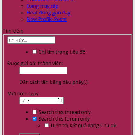
Đang truy cập
Hoạt động gần đây
New Profile Posts
Tìm kiếm
Chỉ tìm trong tiêu đề
Được gửi bởi thành viên:
Dãn cách tên bằng dấu phẩy(,).
Mới hơn ngày:
Search this thread only
Search this forum only
Hiển thị kết quả dạng Chủ đề