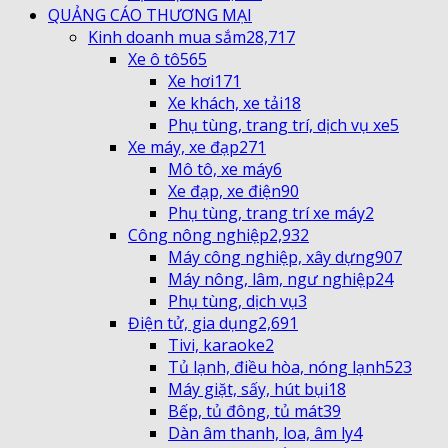
QUẢNG CÁO THƯƠNG MẠI
Kinh doanh mua sắm
28,717
Xe ô tô
565
Xe hơi
171
Xe khách, xe tải
18
Phụ tùng, trang trí, dịch vụ xe
5
Xe máy, xe đạp
271
Mô tô, xe máy
6
Xe đạp, xe điện
90
Phụ tùng, trang trí xe máy
2
Công nông nghiệp
2,932
Máy công nghiệp, xây dựng
907
Máy nông, lâm, ngư nghiệp
24
Phụ tùng, dịch vụ
3
Điện tử, gia dụng
2,691
Tivi, karaoke
2
Tủ lạnh, điều hòa, nóng lạnh
523
Máy giặt, sấy, hút bụi
18
Bếp, tủ đông, tủ mát
39
Dàn âm thanh, loa, âm ly
4