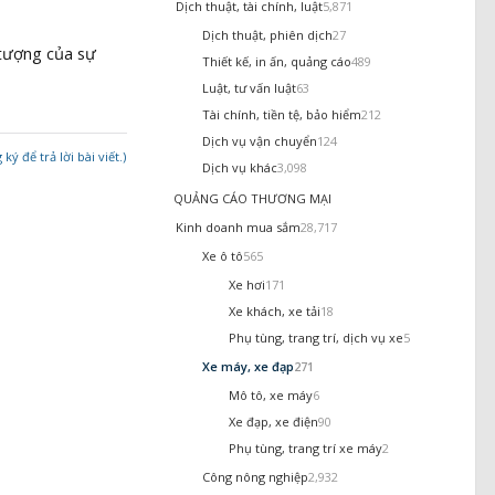
Dịch thuật, tài chính, luật
5,871
Dịch thuật, phiên dịch
27
 tượng của sự
Thiết kế, in ấn, quảng cáo
489
Luật, tư vấn luật
63
Tài chính, tiền tệ, bảo hiểm
212
Dịch vụ vận chuyển
124
ý để trả lời bài viết.)
Dịch vụ khác
3,098
QUẢNG CÁO THƯƠNG MẠI
Kinh doanh mua sắm
28,717
Xe ô tô
565
Xe hơi
171
Xe khách, xe tải
18
Phụ tùng, trang trí, dịch vụ xe
5
Xe máy, xe đạp
271
Mô tô, xe máy
6
Xe đạp, xe điện
90
Phụ tùng, trang trí xe máy
2
Công nông nghiệp
2,932