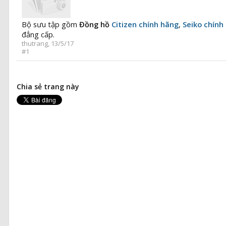
Bộ sưu tập gồm
Đồng hồ
Citizen chính hãng
,
Seiko chính
đẳng cấp.
thutrang
,
13/5/17
#1
Chia sẻ trang này