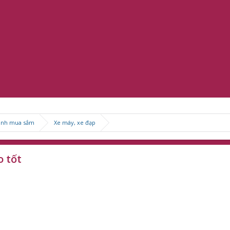
anh mua sắm
Xe máy, xe đạp
o tốt