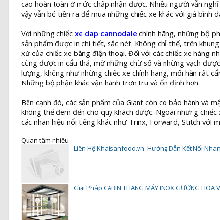
cao hoàn toàn ở mức chấp nhận được. Nhiều người vẫn nghĩ rằ
vậy vẫn bỏ tiền ra để mua những chiếc xe khác với giá bình 
Với những chiếc
xe dap cannodale
chính hãng, những bộ ph
sản phẩm được in chi tiết, sắc nét. Không chỉ thế, trên khu
xứ của chiếc xe bằng điện thoại. Đối với các chiếc xe hàng 
cũng được in cẩu thả, mờ những chữ số và những vạch được i
lượng, không như những chiếc xe chính hãng, mối hàn rất cẩ
Những bộ phận khác vận hành trơn tru và ổn định hơn.
Bên cạnh đó, các sản phẩm của Giant còn có bảo hành và mậu
không thể đem đến cho quý khách được. Ngoài những chiếc x
các nhãn hiệu nổi tiếng khác như Trinx, Forward, Stitch với
Quan tâm nhiều
Liên Hệ Khaisanfood.vn: Hướng Dẫn Kết Nối Nha
Giải Pháp CABIN THANG MÁY INOX GƯƠNG HOA VĂ