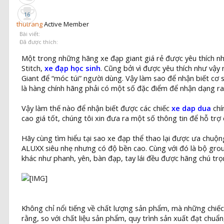
16
thutrang
Active Member
Bài viết:
Đã được thích:
Một trong những hãng xe đạp giant giá rẻ được yêu thích nhấ
Stitch,
xe đạp học sinh
. Cũng bởi vì được yêu thích như vậy
Giant để “móc túi” người dùng. Vậy làm sao để nhận biết cơ 
là hàng chính hãng phải có một số đặc điểm để nhận dạng ra 
Vậy làm thế nào để nhận biết được các chiếc
xe dap dua
chí
cao giá tốt, chúng tôi xin đưa ra một số thông tin để hỗ trợ
Hãy cùng tìm hiểu tại sao xe đạp thể thao lại được ưa chu
ALUXX siêu nhẹ nhưng có độ bền cao. Cùng với đó là bộ gr
khác như phanh, yên, bàn đạp, tay lái đều được hãng chú trọ
Không chỉ nổi tiếng về chất lượng sản phẩm, mà những chiếc 
rằng, so với chất liệu sản phẩm, quy trình sản xuất đạt chu