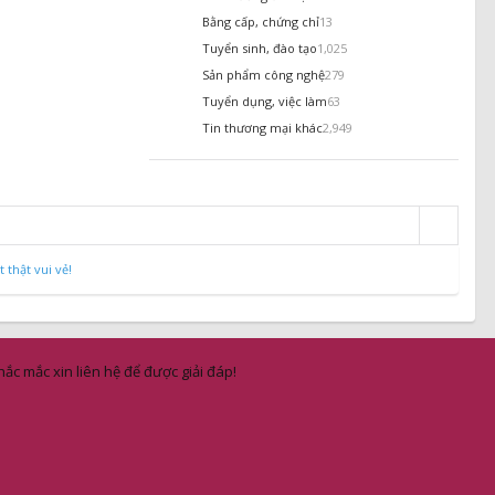
Bằng cấp, chứng chỉ
13
Tuyển sinh, đào tạo
1,025
Sản phẩm công nghệ
279
Tuyển dụng, việc làm
63
Tin thương mại khác
2,949
thật vui vẻ!
ắc mắc xin liên hệ để được giải đáp!