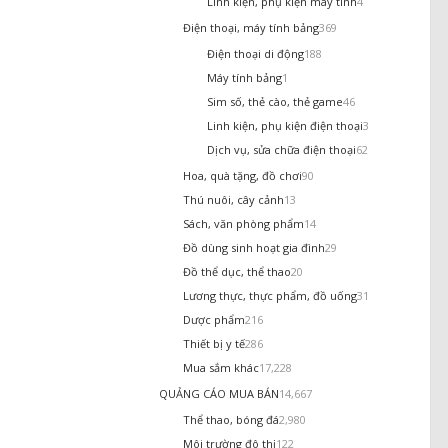
Linh kiện, phụ kiện máy tính
4
Điện thoại, máy tính bảng
369
Điện thoại di động
188
Máy tính bảng
1
Sim số, thẻ cào, thẻ game
46
Linh kiện, phụ kiện điện thoại
3
Dịch vụ, sửa chữa điện thoại
62
Hoa, quà tặng, đồ chơi
90
Thú nuôi, cây cảnh
13
Sách, văn phòng phẩm
14
Đồ dùng sinh hoạt gia đình
29
Đồ thể dục, thể thao
20
Lương thực, thực phẩm, đồ uống
31
Dược phẩm
216
Thiết bị y tế
286
Mua sắm khác
17,228
QUẢNG CÁO MUA BÁN
14,667
Thể thao, bóng đá
2,980
Môi trường đô thị
122