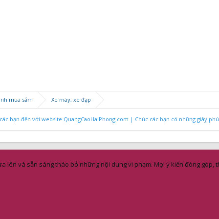
anh mua sắm
Xe máy, xe đạp
ác bạn đến với website QuangCaoHaiPhong.com | Chúc các bạn có những giây phút 
a lên và sẵn sàng tháo bỏ những nội dung vi phạm. Mọi ý kiến đóng góp, th