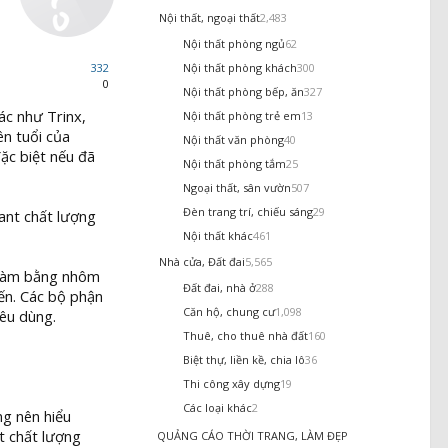
Nội thất, ngoại thất
2,483
Nội thất phòng ngủ
62
332
Nội thất phòng khách
300
0
Nội thất phòng bếp, ăn
327
ác như Trinx,
Nội thất phòng trẻ em
13
ên tuổi của
Nội thất văn phòng
40
ặc biệt nếu đã
Nội thất phòng tắm
25
Ngoại thất, sân vườn
507
Đèn trang trí, chiếu sáng
29
ant chất lượng
Nội thất khác
461
Nhà cửa, Đất đai
5,565
c làm bằng nhôm
Đất đai, nhà ở
288
ến. Các bộ phận
Căn hộ, chung cư
1,098
iêu dùng.
Thuê, cho thuê nhà đất
160
Biệt thự, liền kề, chia lô
36
Thi công xây dựng
19
Các loại khác
2
ng nên hiểu
nt chất lượng
QUẢNG CÁO THỜI TRANG, LÀM ĐẸP