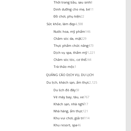
Thời trang bầu, sau sinh
8
Dinh dưỡng cho mẹ, bé
11
Đồ chơi, phụ kiện
22
Sức khỏe, làm đẹp
4,598
Nước hoa, mỹ phẩm
146
Chăm sóc da, mặt
229
Thực phẩm chức năng
473
Dịch vụ spa, thẩm mỹ
1,221
Chăm sóc tóc, cơ thể
244
Trà thảo mộc
1
QUẢNG CÁO DỊCH VỤ, DU LỊCH
Du lịch, khách sạn, ẩm thực
2,125
Du lịch đó đây
59
Vé máy bay, tàu, xe
767
Khách sạn, nhà nghỉ
17
Nhà hàng, ẩm thực
121
Khu vui chơi, giải trí
114
Khu resort, spa
46