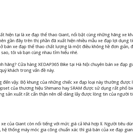
t hiện tại là xe đạp thể thao Giant, nổi bật cùng những hãng xe kh
 nên gần đây trên thị phần đã xuất hiện nhiều mẫu xe đạp lợi dụng t
sở bán xe đạp thể thao chất lượng là một điều không hề đơn giản, đ
sao, tôi và bạn cùng nhau tỉm hiểu nhé.
nh hãng? Cửa hàng XEDAP365 Bike tại Hà Nội chuyên bán xe đạp gi
 quý khách trong vấn đề này.
ộng đến vậy. Bộ khung của những chiếc xe đạp loại này thường đượ
oupset của thương hiệu Shimano hay SRAM được sử dụng rất phổ bi
ng sản xuất rất cẩn thận nên dễ dàng lấy được lòng tin của người t
xe của Giant còn nổi tiếng với mức giá cả khá hợp lí. Người tiêu dù
ẩn, hệ thống máy móc gia công chuẩn xác thì giá bán của xe đạp gia