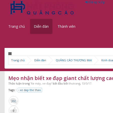
Đăng nhập
Trang chủ
Diễn đàn
Thành viên
Trang chủ
Diễn đàn
QUẢNG CÁO THƯƠNG MẠI
Kinh do
Mẹo nhận biết xe đạp giant chất lượng ca
Thảo luận trong '
Xe máy, xe đạp
' bắt đầu bởi
thutrang
,
13/5/17
.
Tags:
xe dap the thao
332
0