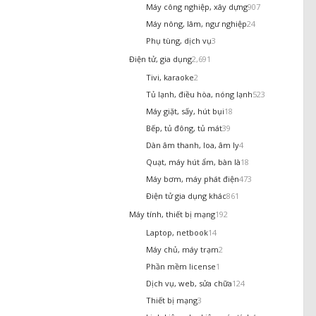
Máy công nghiệp, xây dựng
907
Máy nông, lâm, ngư nghiệp
24
Phụ tùng, dịch vụ
3
Điện tử, gia dụng
2,691
Tivi, karaoke
2
Tủ lạnh, điều hòa, nóng lạnh
523
Máy giặt, sấy, hút bụi
18
Bếp, tủ đông, tủ mát
39
Dàn âm thanh, loa, âm ly
4
Quạt, máy hút ẩm, bàn là
18
Máy bơm, máy phát điện
473
Điện tử gia dụng khác
861
Máy tính, thiết bị mạng
192
Laptop, netbook
14
Máy chủ, máy trạm
2
Phần mềm license
1
Dịch vụ, web, sửa chữa
124
Thiết bị mạng
3