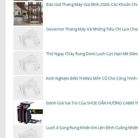
Báo Giá Thang Máy Gia Đình 2026: Các Khoản Chi Ph
Governor Thang Máy Và Những Tiêu Chí Lựa Ch
Thử Ngay Chày Rung Domi Lush Cực Hạn Mê Đắm
Kinh Nghiệm BÁN THANG MÁY CŨ Cho Công Trình C
Đánh Giá Vai Trò Của SHOE DẪN HƯỚNG CABIN T
Lush 4 Súng Rung Khiến Em Lên Đỉnh Cuồng Nhiệt