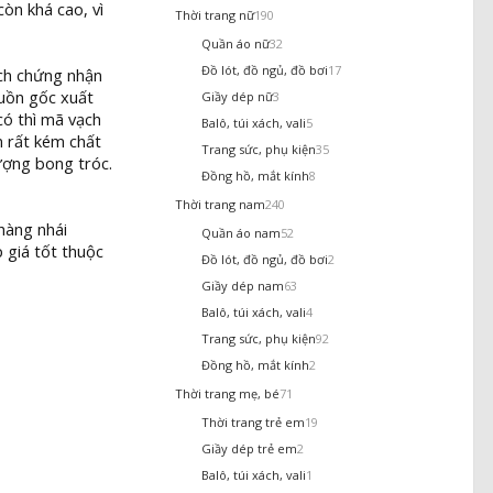
òn khá cao, vì
Thời trang nữ
190
Quần áo nữ
32
Đồ lót, đồ ngủ, đồ bơi
17
ch chứng nhận
guồn gốc xuất
Giầy dép nữ
3
có thì mã vạch
Balô, túi xách, vali
5
n rất kém chất
Trang sức, phụ kiện
35
ượng bong tróc.
Đồng hồ, mắt kính
8
Thời trang nam
240
hàng nhái
Quần áo nam
52
 giá tốt thuộc
Đồ lót, đồ ngủ, đồ bơi
2
Giầy dép nam
63
Balô, túi xách, vali
4
Trang sức, phụ kiện
92
Đồng hồ, mắt kính
2
Thời trang mẹ, bé
71
Thời trang trẻ em
19
Giầy dép trẻ em
2
Balô, túi xách, vali
1