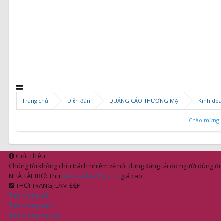
Trang chủ
Diễn đàn
QUẢNG CÁO THƯƠNG MẠI
Kinh do
Chào mừng c
Giới Thiệu
Chúng tôi không chịu trách nhiệm về nội dung đăng tải do người dùng đư
NHÀ TÀI TRỢ: Thu
mua pallet nhựa cũ
giá cao.
THỜI TRANG, LÀM ĐẸP
Thời trang nữ
Thời trang nam
Thời trang mẹ, bé