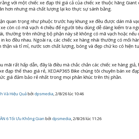
ng với một chiếc xe đạp thì giá cả của chiếc xe thuộc hãng Giant c
dân hơn nhưng mà chất lượng lại ko thực sự sánh bằng.
ận quan trọng như phuộc trước hay khung xe đều được dán mã vạ
ng xe còn có mã vạch 4 chiều để người tiêu dùng dễ dàng kiểm tra n
nhái, thường trên những bộ phận này sẽ không có mã vạch hoặc nếu 
n ko đều nhau. Ngoài ra, các chiếc xe hàng nhái thường có mối hà
n thận và tỉ mỉ, nước sơn chất lượng, bóng và đẹp chứ ko có hiện t
 mãi rất hấp dẫn, đây là điều mà chắc chắn các chiếc xe hàng giả, 
e đạp thể thao giá rẻ, XEDAP365 Bike chúng tôi chuyên bán xe đạp
 mức giá đảm bảo rẻ nhất trong mọi phân khúc trên thị phần.
nh Và Hiệu Quả
bởi
dpsmedia
,
2/8/26 lúc 10:46
N 6 Tối Ưu Không Gian
bởi
dpsmedia
,
2/8/26 lúc 11:26