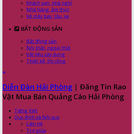
Khách sạn, nhà nghỉ
Nhà hàng, ẩm thực
Vé máy bay, tàu, xe
BẤT ĐỘNG SẢN
Bất động sản
Nội thất, ngoại thất
Vật liệu xây dựng
Thiết kế, thi công
Diễn Đàn Hải Phòng
| Đăng Tin Rao
Vặt Mua Bán Quảng Cáo Hải Phòng
Tiếng Việt
Quy định và Nội quy
Liên hệ
Trợ giúp