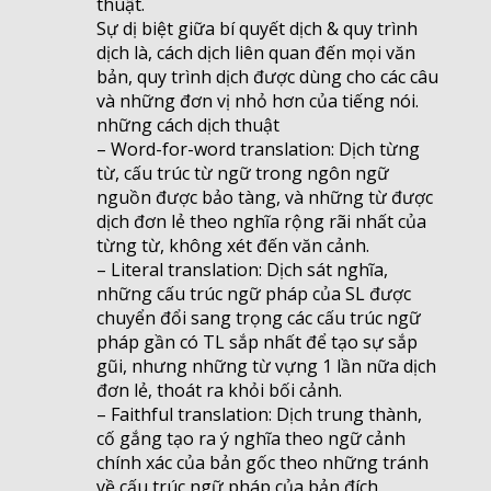
thuật.
Sự dị biệt giữa bí quyết dịch & quy trình
dịch là, cách dịch liên quan đến mọi văn
bản, quy trình dịch được dùng cho các câu
và những đơn vị nhỏ hơn của tiếng nói.
những cách dịch thuật
– Word-for-word translation: Dịch từng
từ, cấu trúc từ ngữ trong ngôn ngữ
nguồn được bảo tàng, và những từ được
dịch đơn lẻ theo nghĩa rộng rãi nhất của
từng từ, không xét đến văn cảnh.
– Literal translation: Dịch sát nghĩa,
những cấu trúc ngữ pháp của SL được
chuyển đổi sang trọng các cấu trúc ngữ
pháp gần có TL sắp nhất để tạo sự sắp
gũi, nhưng những từ vựng 1 lần nữa dịch
đơn lẻ, thoát ra khỏi bối cảnh.
– Faithful translation: Dịch trung thành,
cố gắng tạo ra ý nghĩa theo ngữ cảnh
chính xác của bản gốc theo những tránh
về cấu trúc ngữ pháp của bản đích.