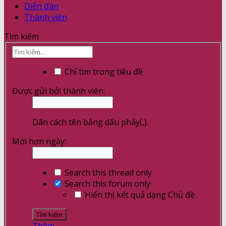
Diễn đàn
Thành viên
Tìm kiếm
Chỉ tìm trong tiêu đề
Được gửi bởi thành viên:
Dãn cách tên bằng dấu phẩy(,).
Mới hơn ngày:
Search this thread only
Search this forum only
Hiển thị kết quả dạng Chủ đề
Thêm...