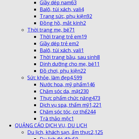
Giầy dép nam
63
Balô, túi xách, vali
4
Trang sức, phụ kiện
92
Đồng hồ, mắt kính
2
Thời trang mẹ, bé
71
Thời trang trẻ em
19
Giầy dép trẻ em
2
Balô, túi xách, vali
1
Thời trang bầu, sau sinh
8
Dinh dưỡng cho mẹ, bé
11
Đồ chơi, phụ kiện
22
Sức khỏe, làm đẹp
4,599
Nước hoa, mỹ phẩm
146
Chăm sóc da, mặt
230
Thực phẩm chức năng
473
Dịch vụ spa, thẩm mỹ
1,221
Chăm sóc tóc, cơ thể
244
Trà thảo mộc
1
QUẢNG CÁO DỊCH VỤ, DU LỊCH
Du lịch, khách sạn, ẩm thực
2,125
Du lịch đó đây
59