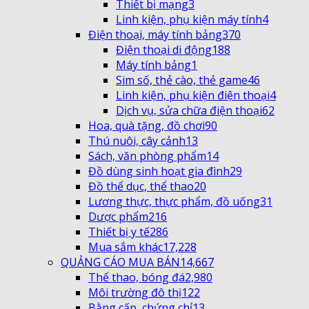
Thiết bị mạng
3
Linh kiện, phụ kiện máy tính
4
Điện thoại, máy tính bảng
370
Điện thoại di động
188
Máy tính bảng
1
Sim số, thẻ cào, thẻ game
46
Linh kiện, phụ kiện điện thoại
4
Dịch vụ, sửa chữa điện thoại
62
Hoa, quà tặng, đồ chơi
90
Thú nuôi, cây cảnh
13
Sách, văn phòng phẩm
14
Đồ dùng sinh hoạt gia đình
29
Đồ thể dục, thể thao
20
Lương thực, thực phẩm, đồ uống
31
Dược phẩm
216
Thiết bị y tế
286
Mua sắm khác
17,228
QUẢNG CÁO MUA BÁN
14,667
Thể thao, bóng đá
2,980
Môi trường đô thị
122
Bằng cấp, chứng chỉ
13