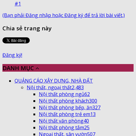
#1
(Bạn phải Đăng nhập hoặc Đăng ký để trả lời bài viết.)
Chia sẻ trang này
Đăng ký!
DANH MỤC
QUẢNG CÁO XÂY DỰNG, NHÀ ĐẤT
Nội thất, ngoại thất
2,483
Nội thất phòng ngủ
62
Nội thất phòng khách
300
Nội thất phòng bếp, ăn
327
Nội thất phòng trẻ em
13
Nội thất văn phòng
40
Nội thất phòng tắm
25
Ngoại thất, sân vườn
507