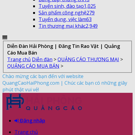
Tuyển sinh, đào tạo
1,025
Sản phẩm công nghệ
279
Tuyển dụng, việc làm
63
Tin thương mại khác
2,949
Diễn Đàn Hải Phòng | Đăng Tin Rao Vặt | Quảng
Cáo Mua Bán
Trang chủ
Diễn đàn
>
QUẢNG CÁO THƯƠNG MẠI
>
QUẢNG CÁO MUA BÁN
>
Chào mừng các bạn đến với website
QuangCaoHaiPhong.com | Chúc các bạn có những giây
phút thật vui vẻ!
Đăng nhập
Trang chủ