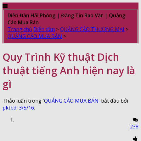
Diễn Đàn Hải Phòng | Đăng Tin Rao Vặt | Quảng
Cáo Mua Bán
Trang chủ
Diễn đàn
>
QUẢNG CÁO THƯƠNG MẠI
>
QUẢNG CÁO MUA BÁN
>
Quy Trình Kỹ thuật Dịch
thuật tiếng Anh hiện nay là
gì
Thảo luận trong '
QUẢNG CÁO MUA BÁN
' bắt đầu bởi
pktbd
,
3/5/16
.
238