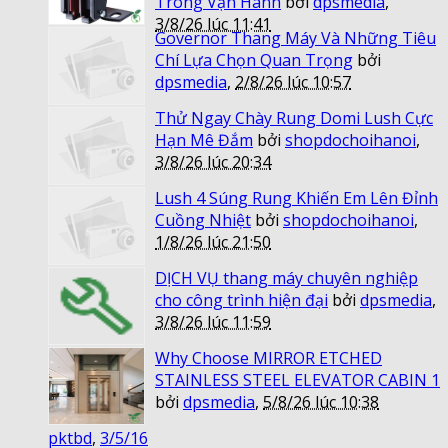
Trong Vận Hành
bởi
dpsmedia
,
3/8/26 lúc 11:41
Governor Thang Máy Và Những Tiêu
Chí Lựa Chọn Quan Trọng
bởi
dpsmedia
,
2/8/26 lúc 10:57
Thử Ngay Chày Rung Domi Lush Cực
Hạn Mê Đắm
bởi
shopdochoihanoi
,
3/8/26 lúc 20:34
Lush 4 Súng Rung Khiến Em Lên Đỉnh
Cuồng Nhiệt
bởi
shopdochoihanoi
,
1/8/26 lúc 21:50
DỊCH VỤ thang máy chuyên nghiệp
cho công trình hiện đại
bởi
dpsmedia
,
3/8/26 lúc 11:59
Why Choose MIRROR ETCHED
STAINLESS STEEL ELEVATOR CABIN 1
bởi
dpsmedia
,
5/8/26 lúc 10:38
pktbd
,
3/5/16