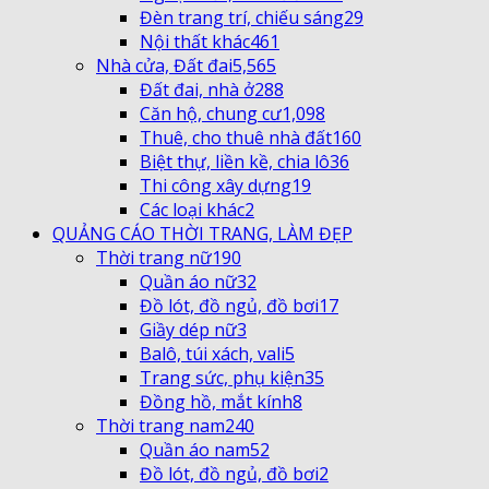
Đèn trang trí, chiếu sáng
29
Nội thất khác
461
Nhà cửa, Đất đai
5,565
Đất đai, nhà ở
288
Căn hộ, chung cư
1,098
Thuê, cho thuê nhà đất
160
Biệt thự, liền kề, chia lô
36
Thi công xây dựng
19
Các loại khác
2
QUẢNG CÁO THỜI TRANG, LÀM ĐẸP
Thời trang nữ
190
Quần áo nữ
32
Đồ lót, đồ ngủ, đồ bơi
17
Giầy dép nữ
3
Balô, túi xách, vali
5
Trang sức, phụ kiện
35
Đồng hồ, mắt kính
8
Thời trang nam
240
Quần áo nam
52
Đồ lót, đồ ngủ, đồ bơi
2