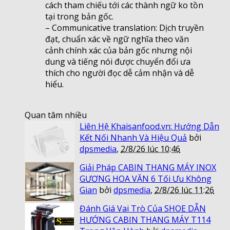
cách tham chiếu tới các thành ngữ ko tồn
tại trong bản gốc.
– Communicative translation: Dịch truyền
đạt, chuẩn xác về ngữ nghĩa theo văn
cảnh chính xác của bản gốc nhưng nội
dung và tiếng nói được chuyển đổi ưa
thích cho người đọc dễ cảm nhận và dễ
hiểu.
Quan tâm nhiều
Liên Hệ Khaisanfood.vn: Hướng Dẫn
Kết Nối Nhanh Và Hiệu Quả
bởi
dpsmedia
,
2/8/26 lúc 10:46
Giải Pháp CABIN THANG MÁY INOX
GƯƠNG HOA VĂN 6 Tối Ưu Không
Gian
bởi
dpsmedia
,
2/8/26 lúc 11:26
Đánh Giá Vai Trò Của SHOE DẪN
HƯỚNG CABIN THANG MÁY T114