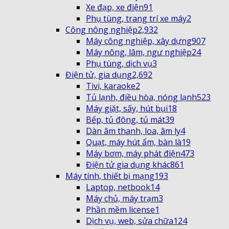
Xe đạp, xe điện
91
Phụ tùng, trang trí xe máy
2
Công nông nghiệp
2,932
Máy công nghiệp, xây dựng
907
Máy nông, lâm, ngư nghiệp
24
Phụ tùng, dịch vụ
3
Điện tử, gia dụng
2,692
Tivi, karaoke
2
Tủ lạnh, điều hòa, nóng lạnh
523
Máy giặt, sấy, hút bụi
18
Bếp, tủ đông, tủ mát
39
Dàn âm thanh, loa, âm ly
4
Quạt, máy hút ẩm, bàn là
19
Máy bơm, máy phát điện
473
Điện tử gia dụng khác
861
Máy tính, thiết bị mạng
193
Laptop, netbook
14
Máy chủ, máy trạm
3
Phần mềm license
1
Dịch vụ, web, sửa chữa
124