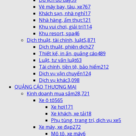
Vé máy bay, tàu, xe
767
Khách sạn, nhà nghỉ
17
Nhà hàng, ẩm thực
121
Khu vui chơi, giải trí
114
Khu resort, spa
46
Dịch thuật, tài chính, luật
5,871
Dịch thuật, phiên dịch
27
Thiết kế, in ấn, quảng cáo
489
Luật, tư vấn luật
63
Tài chính, tiền tệ, bảo hiểm
212
Dịch vụ vận chuyển
124
Dịch vụ khác
3,098
QUẢNG CÁO THƯƠNG MẠI
Kinh doanh mua sắm
28,721
Xe ô tô
565
Xe hơi
171
Xe khách, xe tải
18
Phụ tùng, trang trí, dịch vụ xe
5
Xe máy, xe đạp
272
Mô tô, xe máy
6