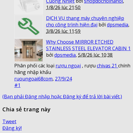
Cuồng Nhiệt
bởi
shopdochoihanoi
,
1/8/26 lúc 21:50
DỊCH VỤ thang máy chuyên nghiệp
cho công trình hiện đại
bởi
dpsmedia
,
3/8/26 lúc 11:59
Why Choose MIRROR ETCHED
STAINLESS STEEL ELEVATOR CABIN 1
bởi
dpsmedia
,
5/8/26 lúc 10:38
Phân phối các loại
rượu ngoại
, rượu
chivas 21
chính
hãng nhập khẩu
ruoungoai68com
,
27/9/24
#1
(Bạn phải Đăng nhập hoặc Đăng ký để trả lời bài viết.)
Chia sẻ trang này
Tweet
Đăng ký!