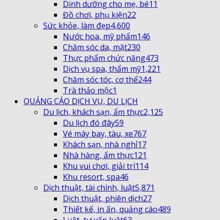
Dinh dưỡng cho mẹ, bé
11
Đồ chơi, phụ kiện
22
Sức khỏe, làm đẹp
4,600
Nước hoa, mỹ phẩm
146
Chăm sóc da, mặt
230
Thực phẩm chức năng
473
Dịch vụ spa, thẩm mỹ
1,221
Chăm sóc tóc, cơ thể
244
Trà thảo mộc
1
QUẢNG CÁO DỊCH VỤ, DU LỊCH
Du lịch, khách sạn, ẩm thực
2,125
Du lịch đó đây
59
Vé máy bay, tàu, xe
767
Khách sạn, nhà nghỉ
17
Nhà hàng, ẩm thực
121
Khu vui chơi, giải trí
114
Khu resort, spa
46
Dịch thuật, tài chính, luật
5,871
Dịch thuật, phiên dịch
27
Thiết kế, in ấn, quảng cáo
489
Luật, tư vấn luật
63