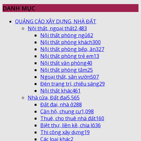
DANH MỤC
QUẢNG CÁO XÂY DỰNG, NHÀ ĐẤT
Nội thất, ngoại thất
2,483
Nội thất phòng ngủ
62
Nội thất phòng khách
300
Nội thất phòng bếp, ăn
327
Nội thất phòng trẻ em
13
Nội thất văn phòng
40
Nội thất phòng tắm
25
Ngoại thất, sân vườn
507
Đèn trang trí, chiếu sáng
29
Nội thất khác
461
Nhà cửa, Đất đai
5,565
Đất đai, nhà ở
288
Căn hộ, chung cư
1,098
Thuê, cho thuê nhà đất
160
Biệt thự, liền kề, chia lô
36
Thi công xây dựng
19
Các loại khác
2