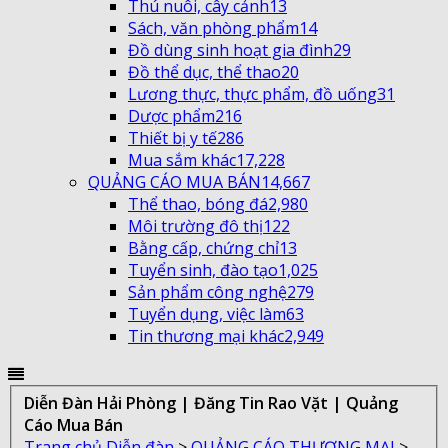
Thú nuôi, cây cảnh
13
Sách, văn phòng phẩm
14
Đồ dùng sinh hoạt gia đình
29
Đồ thể dục, thể thao
20
Lương thực, thực phẩm, đồ uống
31
Dược phẩm
216
Thiết bị y tế
286
Mua sắm khác
17,228
QUẢNG CÁO MUA BÁN
14,667
Thể thao, bóng đá
2,980
Môi trường đô thị
122
Bằng cấp, chứng chỉ
13
Tuyển sinh, đào tạo
1,025
Sản phẩm công nghệ
279
Tuyển dụng, việc làm
63
Tin thương mại khác
2,949
Diễn Đàn Hải Phòng | Đăng Tin Rao Vặt | Quảng
Cáo Mua Bán
Trang chủ
Diễn đàn
>
QUẢNG CÁO THƯƠNG MẠI
>