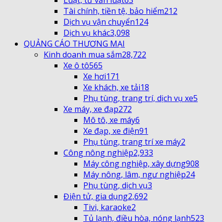
Tài chính, tiền tệ, bảo hiểm
212
Dịch vụ vận chuyển
124
Dịch vụ khác
3,098
QUẢNG CÁO THƯƠNG MẠI
Kinh doanh mua sắm
28,722
Xe ô tô
565
Xe hơi
171
Xe khách, xe tải
18
Phụ tùng, trang trí, dịch vụ xe
5
Xe máy, xe đạp
272
Mô tô, xe máy
6
Xe đạp, xe điện
91
Phụ tùng, trang trí xe máy
2
Công nông nghiệp
2,933
Máy công nghiệp, xây dựng
908
Máy nông, lâm, ngư nghiệp
24
Phụ tùng, dịch vụ
3
Điện tử, gia dụng
2,692
Tivi, karaoke
2
Tủ lạnh, điều hòa, nóng lạnh
523