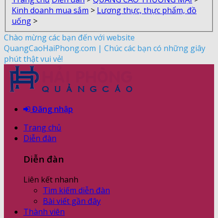
Kinh doanh mua sắm
>
Lương thực, thực phẩm, đồ
uống
>
Chào mừng các bạn đến với website
QuangCaoHaiPhong.com | Chúc các bạn có những giây
phút thật vui vẻ!
Đăng nhập
Trang chủ
Diễn đàn
Diễn đàn
Liên kết nhanh
Tìm kiếm diễn đàn
Bài viết gần đây
Thành viên