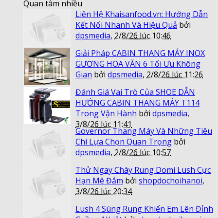
Quan tâm nhiều
Liên Hệ Khaisanfood.vn: Hướng Dẫn
Kết Nối Nhanh Và Hiệu Quả
bởi
dpsmedia
,
2/8/26 lúc 10:46
Giải Pháp CABIN THANG MÁY INOX
GƯƠNG HOA VĂN 6 Tối Ưu Không
Gian
bởi
dpsmedia
,
2/8/26 lúc 11:26
Đánh Giá Vai Trò Của SHOE DẪN
HƯỚNG CABIN THANG MÁY T114
Trong Vận Hành
bởi
dpsmedia
,
3/8/26 lúc 11:41
Governor Thang Máy Và Những Tiêu
Chí Lựa Chọn Quan Trọng
bởi
dpsmedia
,
2/8/26 lúc 10:57
Thử Ngay Chày Rung Domi Lush Cực
Hạn Mê Đắm
bởi
shopdochoihanoi
,
3/8/26 lúc 20:34
Lush 4 Súng Rung Khiến Em Lên Đỉnh