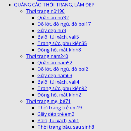
QUẢNG CÁO THỜI TRANG, LÀM ĐẸP
Thời trang nữ
190
Quần áo nữ
32
Đồ lót, đồ ngủ, đồ bơi
17
Giầy dép nữ
3
Balô, túi xách, vali
5
Trang sức, phụ kiện
35
Đồng hồ, mắt kính
8
Thời trang nam
240
Quần áo nam
52
Đồ lót, đồ ngủ, đồ bơi
2
Giầy dép nam
63
Balô, túi xách, vali
4
Trang sức, phụ kiện
92
Đồng hồ, mắt kính
2
Thời trang mẹ, bé
71
Thời trang trẻ em
19
Giầy dép trẻ em
2
Balô, túi xách, vali
1
Thời trang bầu, sau sinh
8