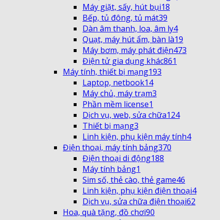
Máy giặt, sấy, hút bụi
18
Bếp, tủ đông, tủ mát
39
Dàn âm thanh, loa, âm ly
4
Quạt, máy hút ẩm, bàn là
19
Máy bơm, máy phát điện
473
Điện tử gia dụng khác
861
Máy tính, thiết bị mạng
193
Laptop, netbook
14
Máy chủ, máy trạm
3
Phần mềm license
1
Dịch vụ, web, sửa chữa
124
Thiết bị mạng
3
Linh kiện, phụ kiện máy tính
4
Điện thoại, máy tính bảng
370
Điện thoại di động
188
Máy tính bảng
1
Sim số, thẻ cào, thẻ game
46
Linh kiện, phụ kiện điện thoại
4
Dịch vụ, sửa chữa điện thoại
62
Hoa, quà tặng, đồ chơi
90