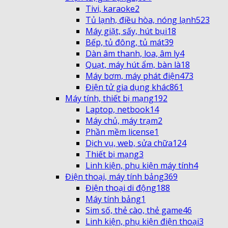
Tivi, karaoke
2
Tủ lạnh, điều hòa, nóng lạnh
523
Máy giặt, sấy, hút bụi
18
Bếp, tủ đông, tủ mát
39
Dàn âm thanh, loa, âm ly
4
Quạt, máy hút ẩm, bàn là
18
Máy bơm, máy phát điện
473
Điện tử gia dụng khác
861
Máy tính, thiết bị mạng
192
Laptop, netbook
14
Máy chủ, máy trạm
2
Phần mềm license
1
Dịch vụ, web, sửa chữa
124
Thiết bị mạng
3
Linh kiện, phụ kiện máy tính
4
Điện thoại, máy tính bảng
369
Điện thoại di động
188
Máy tính bảng
1
Sim số, thẻ cào, thẻ game
46
Linh kiện, phụ kiện điện thoại
3