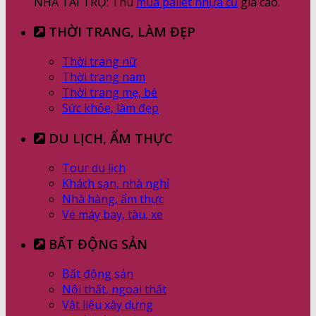
NHÀ TÀI TRỢ: Thu
mua pallet nhựa cũ
giá cao.
THỜI TRANG, LÀM ĐẸP
Thời trang nữ
Thời trang nam
Thời trang mẹ, bé
Sức khỏe, làm đẹp
DU LỊCH, ẨM THỰC
Tour du lịch
Khách sạn, nhà nghỉ
Nhà hàng, ẩm thực
Vé máy bay, tàu, xe
BẤT ĐỘNG SẢN
Bất động sản
Nội thất, ngoại thất
Vật liệu xây dựng