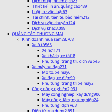
Dịch thuật, phiên dịch
27
Thiết kế, in ấn, quảng cáo
489
Luật, tư vấn luật
63
Tài chính, tiền tệ, bảo hiểm
212
Dịch vụ vận chuyển
124
Dịch vụ khác
3,098
QUẢNG CÁO THƯƠNG MẠI
Kinh doanh mua sắm
28,708
Xe ô tô
565
Xe hơi
171
Xe khách, xe tải
18
Phụ tùng, trang trí, dịch vụ xe
5
Xe máy, xe đạp
271
Mô tô, xe máy
6
Xe đạp, xe điện
90
Phụ tùng, trang trí xe máy
2
Công nông nghiệp
2,931
Máy công nghiệp, xây dựng
906
Máy nông, lâm, ngư nghiệp
24
Phụ tùng, dịch vụ
3
Điện tử, gia dụng
2,691