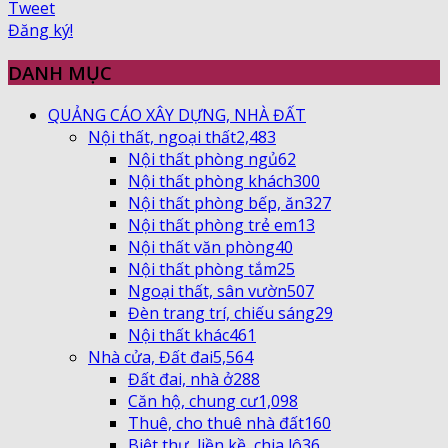
Tweet
Đăng ký!
DANH MỤC
QUẢNG CÁO XÂY DỰNG, NHÀ ĐẤT
Nội thất, ngoại thất
2,483
Nội thất phòng ngủ
62
Nội thất phòng khách
300
Nội thất phòng bếp, ăn
327
Nội thất phòng trẻ em
13
Nội thất văn phòng
40
Nội thất phòng tắm
25
Ngoại thất, sân vườn
507
Đèn trang trí, chiếu sáng
29
Nội thất khác
461
Nhà cửa, Đất đai
5,564
Đất đai, nhà ở
288
Căn hộ, chung cư
1,098
Thuê, cho thuê nhà đất
160
Biệt thự, liền kề, chia lô
36