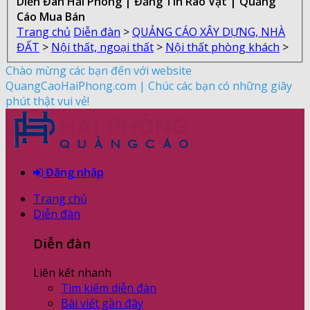
Diễn Đàn Hải Phòng | Đăng Tin Rao Vặt | Quảng
Cáo Mua Bán
Trang chủ
Diễn đàn
>
QUẢNG CÁO XÂY DỰNG, NHÀ
ĐẤT
>
Nội thất, ngoại thất
>
Nội thất phòng khách
>
Chào mừng các bạn đến với website
QuangCaoHaiPhong.com | Chúc các bạn có những giây
phút thật vui vẻ!
Đăng nhập
Trang chủ
Diễn đàn
Diễn đàn
Liên kết nhanh
Tìm kiếm diễn đàn
Bài viết gần đây