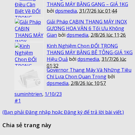
THANG MÁY BẰNG GANG – GIÁ 1KG
bởi
dpsmedia
,
31/7/26 lúc 01:44
Giải Pháp CABIN THANG MÁY INOX
GƯƠNG HOA VĂN 6 Tối Ưu Không
Gian
bởi
dpsmedia
,
2/8/26 lúc 11:26
Kinh Nghiệm Chọn ĐỐI TRỌNG
THANG MÁY BẰNG BÊ TÔNG-GIÁ 1KG
Hiệu Quả
bởi
dpsmedia
,
31/7/26 lúc
01:32
Governor Thang Máy Và Những Tiêu
Chí Lựa Chọn Quan Trọng
bởi
dpsmedia
,
2/8/26 lúc 10:57
suminhtrien
,
1/10/23
#1
(Bạn phải Đăng nhập hoặc Đăng ký để trả lời bài viết.)
Chia sẻ trang này