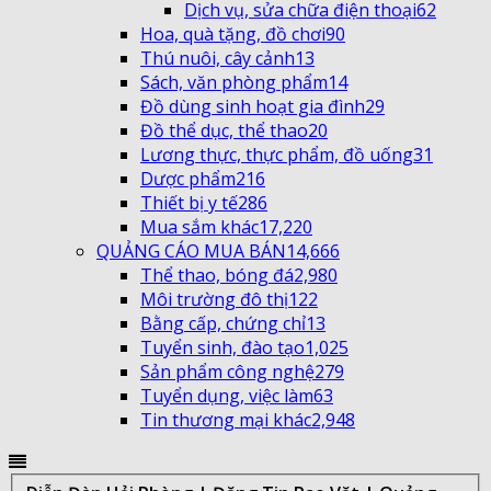
Dịch vụ, sửa chữa điện thoại
62
Hoa, quà tặng, đồ chơi
90
Thú nuôi, cây cảnh
13
Sách, văn phòng phẩm
14
Đồ dùng sinh hoạt gia đình
29
Đồ thể dục, thể thao
20
Lương thực, thực phẩm, đồ uống
31
Dược phẩm
216
Thiết bị y tế
286
Mua sắm khác
17,220
QUẢNG CÁO MUA BÁN
14,666
Thể thao, bóng đá
2,980
Môi trường đô thị
122
Bằng cấp, chứng chỉ
13
Tuyển sinh, đào tạo
1,025
Sản phẩm công nghệ
279
Tuyển dụng, việc làm
63
Tin thương mại khác
2,948