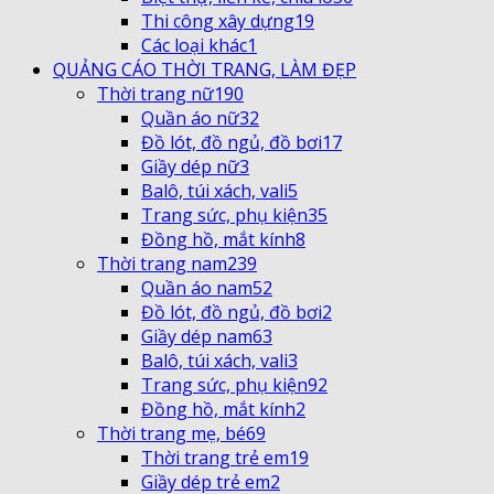
Thi công xây dựng
19
Các loại khác
1
QUẢNG CÁO THỜI TRANG, LÀM ĐẸP
Thời trang nữ
190
Quần áo nữ
32
Đồ lót, đồ ngủ, đồ bơi
17
Giầy dép nữ
3
Balô, túi xách, vali
5
Trang sức, phụ kiện
35
Đồng hồ, mắt kính
8
Thời trang nam
239
Quần áo nam
52
Đồ lót, đồ ngủ, đồ bơi
2
Giầy dép nam
63
Balô, túi xách, vali
3
Trang sức, phụ kiện
92
Đồng hồ, mắt kính
2
Thời trang mẹ, bé
69
Thời trang trẻ em
19
Giầy dép trẻ em
2