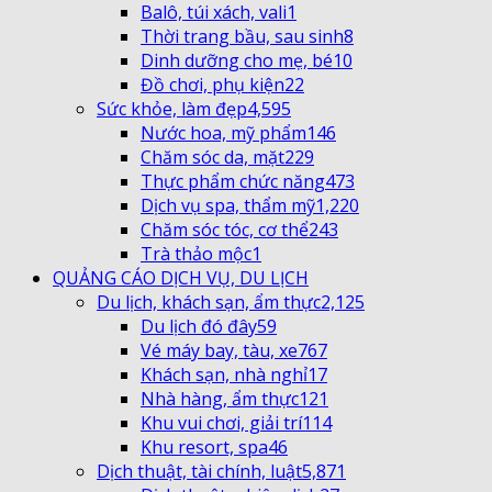
Balô, túi xách, vali
1
Thời trang bầu, sau sinh
8
Dinh dưỡng cho mẹ, bé
10
Đồ chơi, phụ kiện
22
Sức khỏe, làm đẹp
4,595
Nước hoa, mỹ phẩm
146
Chăm sóc da, mặt
229
Thực phẩm chức năng
473
Dịch vụ spa, thẩm mỹ
1,220
Chăm sóc tóc, cơ thể
243
Trà thảo mộc
1
QUẢNG CÁO DỊCH VỤ, DU LỊCH
Du lịch, khách sạn, ẩm thực
2,125
Du lịch đó đây
59
Vé máy bay, tàu, xe
767
Khách sạn, nhà nghỉ
17
Nhà hàng, ẩm thực
121
Khu vui chơi, giải trí
114
Khu resort, spa
46
Dịch thuật, tài chính, luật
5,871