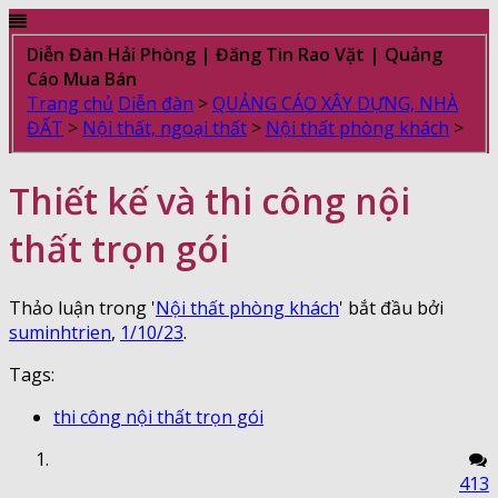
Diễn Đàn Hải Phòng | Đăng Tin Rao Vặt | Quảng
Cáo Mua Bán
Trang chủ
Diễn đàn
>
QUẢNG CÁO XÂY DỰNG, NHÀ
ĐẤT
>
Nội thất, ngoại thất
>
Nội thất phòng khách
>
Thiết kế và thi công nội
thất trọn gói
Thảo luận trong '
Nội thất phòng khách
' bắt đầu bởi
suminhtrien
,
1/10/23
.
Tags:
thi công nội thất trọn gói
413