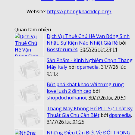
Website:
https://phongkhachdep.org/
Quan tâm nhiều
Dịch Vụ Thuê Chú Hề Vặn Bóng Sinh
Nhật, Sự Kiện Náo Nhiệt Giá Rẻ
bởi
Bossforum24
,
30/7/26 lúc 23:11
Sản Phẩm - Kinh Nghiệm Chọn Thang
Máy Italy
bởi
dpsmedia
,
31/7/26 lúc
01:12
Bứt phá khát khao với trứng rung
love lush 2 đỉnh cao
bởi
shopdochoihanoi
,
30/7/26 lúc 20:51
Thang Máy Không Hố PIT: Sự Thật Kỹ
Thuật Gia Chủ Cần Biết
bởi
dpsmedia
,
31/7/26 lúc 01:25
Những Điều Cần Biết Về ĐỐI TRỌNG