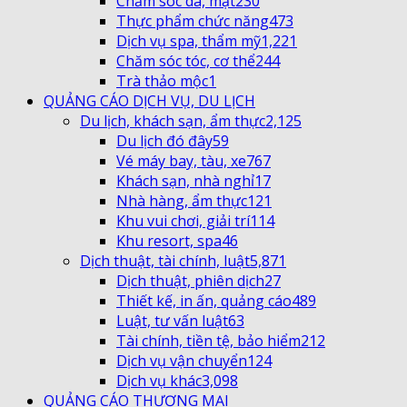
Chăm sóc da, mặt
230
Thực phẩm chức năng
473
Dịch vụ spa, thẩm mỹ
1,221
Chăm sóc tóc, cơ thể
244
Trà thảo mộc
1
QUẢNG CÁO DỊCH VỤ, DU LỊCH
Du lịch, khách sạn, ẩm thực
2,125
Du lịch đó đây
59
Vé máy bay, tàu, xe
767
Khách sạn, nhà nghỉ
17
Nhà hàng, ẩm thực
121
Khu vui chơi, giải trí
114
Khu resort, spa
46
Dịch thuật, tài chính, luật
5,871
Dịch thuật, phiên dịch
27
Thiết kế, in ấn, quảng cáo
489
Luật, tư vấn luật
63
Tài chính, tiền tệ, bảo hiểm
212
Dịch vụ vận chuyển
124
Dịch vụ khác
3,098
QUẢNG CÁO THƯƠNG MẠI