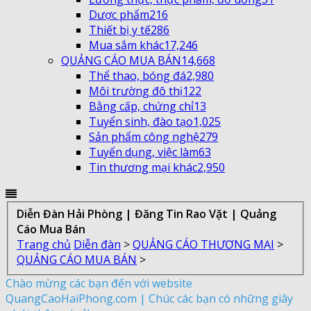
Dược phẩm
216
Thiết bị y tế
286
Mua sắm khác
17,246
QUẢNG CÁO MUA BÁN
14,668
Thể thao, bóng đá
2,980
Môi trường đô thị
122
Bằng cấp, chứng chỉ
13
Tuyển sinh, đào tạo
1,025
Sản phẩm công nghệ
279
Tuyển dụng, việc làm
63
Tin thương mại khác
2,950
Diễn Đàn Hải Phòng | Đăng Tin Rao Vặt | Quảng
Cáo Mua Bán
Trang chủ
Diễn đàn
>
QUẢNG CÁO THƯƠNG MẠI
>
QUẢNG CÁO MUA BÁN
>
Chào mừng các bạn đến với website
QuangCaoHaiPhong.com | Chúc các bạn có những giây