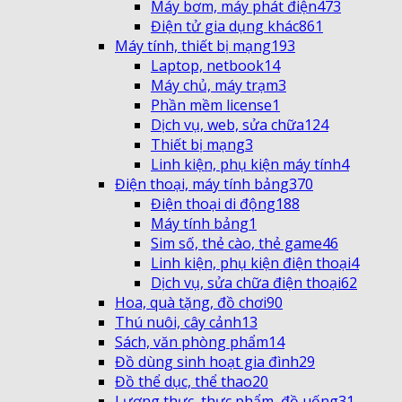
Máy bơm, máy phát điện
473
Điện tử gia dụng khác
861
Máy tính, thiết bị mạng
193
Laptop, netbook
14
Máy chủ, máy trạm
3
Phần mềm license
1
Dịch vụ, web, sửa chữa
124
Thiết bị mạng
3
Linh kiện, phụ kiện máy tính
4
Điện thoại, máy tính bảng
370
Điện thoại di động
188
Máy tính bảng
1
Sim số, thẻ cào, thẻ game
46
Linh kiện, phụ kiện điện thoại
4
Dịch vụ, sửa chữa điện thoại
62
Hoa, quà tặng, đồ chơi
90
Thú nuôi, cây cảnh
13
Sách, văn phòng phẩm
14
Đồ dùng sinh hoạt gia đình
29
Đồ thể dục, thể thao
20
Lương thực, thực phẩm, đồ uống
31