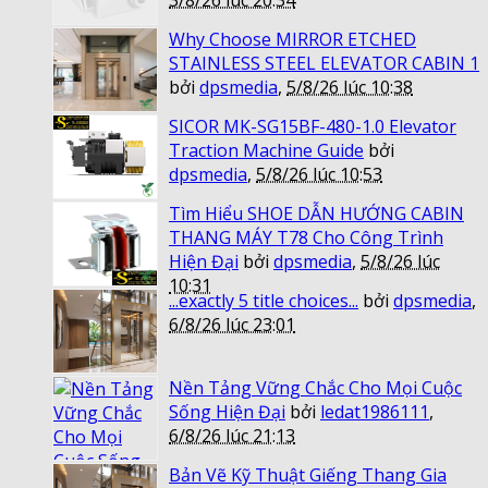
Why Choose MIRROR ETCHED
STAINLESS STEEL ELEVATOR CABIN 1
bởi
dpsmedia
,
5/8/26 lúc 10:38
SICOR MK-SG15BF-480-1.0 Elevator
Traction Machine Guide
bởi
dpsmedia
,
5/8/26 lúc 10:53
Tìm Hiểu SHOE DẪN HƯỚNG CABIN
THANG MÁY T78 Cho Công Trình
Hiện Đại
bởi
dpsmedia
,
5/8/26 lúc
10:31
...exactly 5 title choices...
bởi
dpsmedia
,
6/8/26 lúc 23:01
Nền Tảng Vững Chắc Cho Mọi Cuộc
Sống Hiện Đại
bởi
ledat1986111
,
6/8/26 lúc 21:13
Bản Vẽ Kỹ Thuật Giếng Thang Gia