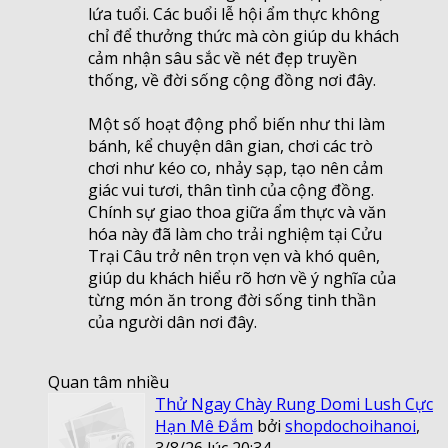
lứa tuổi. Các buổi lễ hội ẩm thực không
chỉ để thưởng thức mà còn giúp du khách
cảm nhận sâu sắc về nét đẹp truyền
thống, về đời sống cộng đồng nơi đây.
Một số hoạt động phổ biến như thi làm
bánh, kể chuyện dân gian, chơi các trò
chơi như kéo co, nhảy sạp, tạo nên cảm
giác vui tươi, thân tình của cộng đồng.
Chính sự giao thoa giữa ẩm thực và văn
hóa này đã làm cho trải nghiệm tại Cửu
Trại Câu trở nên trọn vẹn và khó quên,
giúp du khách hiểu rõ hơn về ý nghĩa của
từng món ăn trong đời sống tinh thần
của người dân nơi đây.
Quan tâm nhiều
Thử Ngay Chày Rung Domi Lush Cực
Hạn Mê Đắm
bởi
shopdochoihanoi
,
3/8/26 lúc 20:34