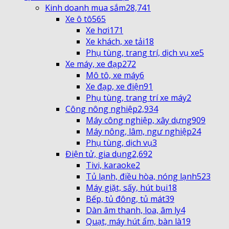
Kinh doanh mua sắm
28,741
Xe ô tô
565
Xe hơi
171
Xe khách, xe tải
18
Phụ tùng, trang trí, dịch vụ xe
5
Xe máy, xe đạp
272
Mô tô, xe máy
6
Xe đạp, xe điện
91
Phụ tùng, trang trí xe máy
2
Công nông nghiệp
2,934
Máy công nghiệp, xây dựng
909
Máy nông, lâm, ngư nghiệp
24
Phụ tùng, dịch vụ
3
Điện tử, gia dụng
2,692
Tivi, karaoke
2
Tủ lạnh, điều hòa, nóng lạnh
523
Máy giặt, sấy, hút bụi
18
Bếp, tủ đông, tủ mát
39
Dàn âm thanh, loa, âm ly
4
Quạt, máy hút ẩm, bàn là
19