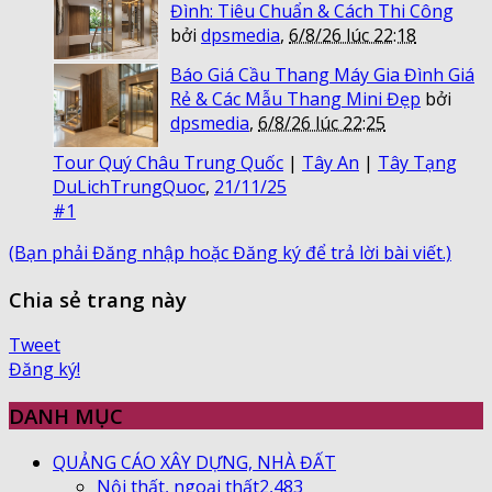
Đình: Tiêu Chuẩn & Cách Thi Công
bởi
dpsmedia
,
6/8/26 lúc 22:18
Báo Giá Cầu Thang Máy Gia Đình Giá
Rẻ & Các Mẫu Thang Mini Đẹp
bởi
dpsmedia
,
6/8/26 lúc 22:25
Tour Quý Châu Trung Quốc
|
Tây An
|
Tây Tạng
DuLichTrungQuoc
,
21/11/25
#1
(Bạn phải Đăng nhập hoặc Đăng ký để trả lời bài viết.)
Chia sẻ trang này
Tweet
Đăng ký!
DANH MỤC
QUẢNG CÁO XÂY DỰNG, NHÀ ĐẤT
Nội thất, ngoại thất
2,483