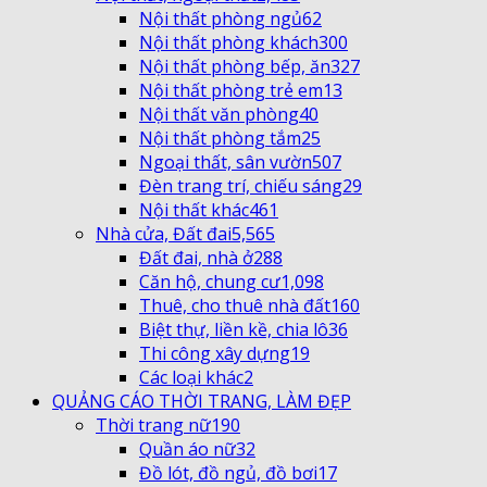
Nội thất phòng ngủ
62
Nội thất phòng khách
300
Nội thất phòng bếp, ăn
327
Nội thất phòng trẻ em
13
Nội thất văn phòng
40
Nội thất phòng tắm
25
Ngoại thất, sân vườn
507
Đèn trang trí, chiếu sáng
29
Nội thất khác
461
Nhà cửa, Đất đai
5,565
Đất đai, nhà ở
288
Căn hộ, chung cư
1,098
Thuê, cho thuê nhà đất
160
Biệt thự, liền kề, chia lô
36
Thi công xây dựng
19
Các loại khác
2
QUẢNG CÁO THỜI TRANG, LÀM ĐẸP
Thời trang nữ
190
Quần áo nữ
32
Đồ lót, đồ ngủ, đồ bơi
17