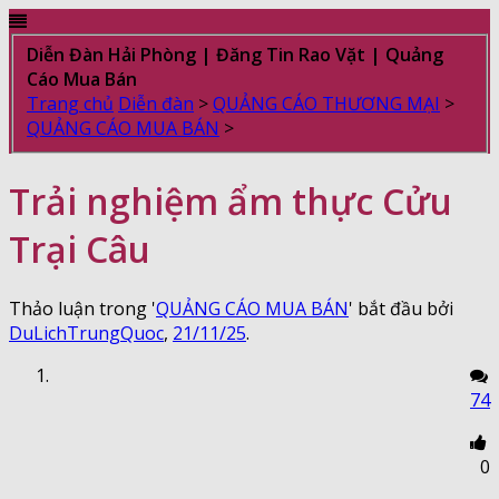
Diễn Đàn Hải Phòng | Đăng Tin Rao Vặt | Quảng
Cáo Mua Bán
Trang chủ
Diễn đàn
>
QUẢNG CÁO THƯƠNG MẠI
>
QUẢNG CÁO MUA BÁN
>
Trải nghiệm ẩm thực Cửu
Trại Câu
Thảo luận trong '
QUẢNG CÁO MUA BÁN
' bắt đầu bởi
DuLichTrungQuoc
,
21/11/25
.
74
0