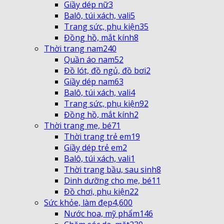
Giầy dép nữ
3
Balô, túi xách, vali
5
Trang sức, phụ kiện
35
Đồng hồ, mắt kính
8
Thời trang nam
240
Quần áo nam
52
Đồ lót, đồ ngủ, đồ bơi
2
Giầy dép nam
63
Balô, túi xách, vali
4
Trang sức, phụ kiện
92
Đồng hồ, mắt kính
2
Thời trang mẹ, bé
71
Thời trang trẻ em
19
Giầy dép trẻ em
2
Balô, túi xách, vali
1
Thời trang bầu, sau sinh
8
Dinh dưỡng cho mẹ, bé
11
Đồ chơi, phụ kiện
22
Sức khỏe, làm đẹp
4,600
Nước hoa, mỹ phẩm
146