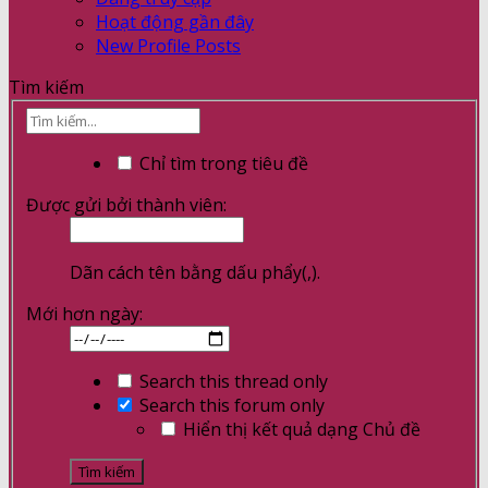
Hoạt động gần đây
New Profile Posts
Tìm kiếm
Chỉ tìm trong tiêu đề
Được gửi bởi thành viên:
Dãn cách tên bằng dấu phẩy(,).
Mới hơn ngày:
Search this thread only
Search this forum only
Hiển thị kết quả dạng Chủ đề