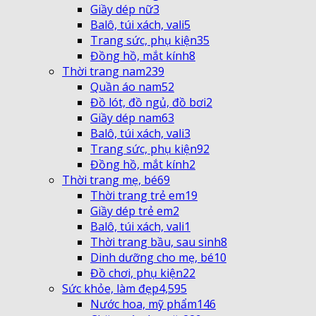
Giầy dép nữ
3
Balô, túi xách, vali
5
Trang sức, phụ kiện
35
Đồng hồ, mắt kính
8
Thời trang nam
239
Quần áo nam
52
Đồ lót, đồ ngủ, đồ bơi
2
Giầy dép nam
63
Balô, túi xách, vali
3
Trang sức, phụ kiện
92
Đồng hồ, mắt kính
2
Thời trang mẹ, bé
69
Thời trang trẻ em
19
Giầy dép trẻ em
2
Balô, túi xách, vali
1
Thời trang bầu, sau sinh
8
Dinh dưỡng cho mẹ, bé
10
Đồ chơi, phụ kiện
22
Sức khỏe, làm đẹp
4,595
Nước hoa, mỹ phẩm
146