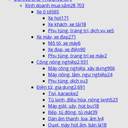
Kinh doanh mua sắm
28,703
Xe ô tô
565
Xe hơi
171
Xe khách, xe tải
18
Phụ tùng, trang trí, dịch vụ xe
5
Xe máy, xe đạp
271
Mô tô, xe máy
6
Xe đạp, xe điện
90
Phụ tùng, trang trí xe máy
2
Công nông nghiệp
2,931
Máy công nghiệp, xây dựng
906
Máy nông, lâm, ngư nghiệp
24
Phụ tùng, dịch vụ
3
Điện tử, gia dụng
2,691
Tivi, karaoke
2
Tủ lạnh, điều hòa, nóng lạnh
523
Máy giặt, sấy, hút bụi
18
Bếp, tủ đông, tủ mát
39
Dàn âm thanh, loa, âm ly
4
Quạt, máy hút ẩm, bàn là
18