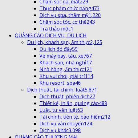
Chăm sóc da, mặt
229
Thực phẩm chức năng
473
Dịch vụ spa, thẩm mỹ
1,220
Chăm sóc tóc, cơ thể
243
Trà thảo mộc
1
QUẢNG CÁO DỊCH VỤ, DU LỊCH
Du lịch, khách sạn, ẩm thực
2,125
Du lịch đó đây
59
Vé máy bay, tàu, xe
767
Khách sạn, nhà nghỉ
17
Nhà hàng, ẩm thực
121
Khu vui chơi, giải trí
114
Khu resort, spa
46
Dịch thuật, tài chính, luật
5,871
Dịch thuật, phiên dịch
27
Thiết kế, in ấn, quảng cáo
489
Luật, tư vấn luật
63
Tài chính, tiền tệ, bảo hiểm
212
Dịch vụ vận chuyển
124
Dịch vụ khác
3,098
QUẢNG CÁO THƯƠNG MẠI