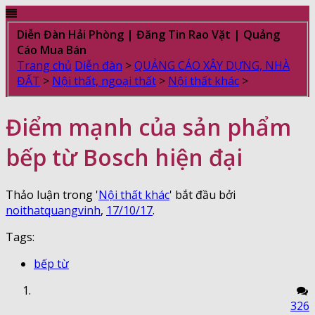
Diễn Đàn Hải Phòng | Đăng Tin Rao Vặt | Quảng
Cáo Mua Bán
Trang chủ
Diễn đàn
>
QUẢNG CÁO XÂY DỰNG, NHÀ
ĐẤT
>
Nội thất, ngoại thất
>
Nội thất khác
>
Điểm mạnh của sản phẩm
bếp từ Bosch hiện đại
Thảo luận trong '
Nội thất khác
' bắt đầu bởi
noithatquangvinh
,
17/10/17
.
Tags:
bếp từ
326