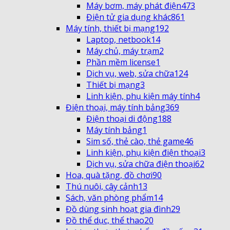
Máy bơm, máy phát điện
473
Điện tử gia dụng khác
861
Máy tính, thiết bị mạng
192
Laptop, netbook
14
Máy chủ, máy trạm
2
Phần mềm license
1
Dịch vụ, web, sửa chữa
124
Thiết bị mạng
3
Linh kiện, phụ kiện máy tính
4
Điện thoại, máy tính bảng
369
Điện thoại di động
188
Máy tính bảng
1
Sim số, thẻ cào, thẻ game
46
Linh kiện, phụ kiện điện thoại
3
Dịch vụ, sửa chữa điện thoại
62
Hoa, quà tặng, đồ chơi
90
Thú nuôi, cây cảnh
13
Sách, văn phòng phẩm
14
Đồ dùng sinh hoạt gia đình
29
Đồ thể dục, thể thao
20