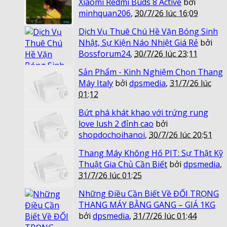
Xiaomi Redmi Buds 8 Active
bởi
minhquan206
,
30/7/26 lúc 16:09
Dịch Vụ Thuê Chú Hề Vặn Bóng Sinh
Nhật, Sự Kiện Náo Nhiệt Giá Rẻ
bởi
Bossforum24
,
30/7/26 lúc 23:11
Sản Phẩm - Kinh Nghiệm Chọn Thang
Máy Italy
bởi
dpsmedia
,
31/7/26 lúc
01:12
Bứt phá khát khao với trứng rung
love lush 2 đỉnh cao
bởi
shopdochoihanoi
,
30/7/26 lúc 20:51
Thang Máy Không Hố PIT: Sự Thật Kỹ
Thuật Gia Chủ Cần Biết
bởi
dpsmedia
,
31/7/26 lúc 01:25
Những Điều Cần Biết Về ĐỐI TRỌNG
THANG MÁY BẰNG GANG – GIÁ 1KG
bởi
dpsmedia
,
31/7/26 lúc 01:44