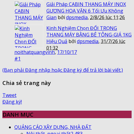
Giải Pháp CABIN THANG MÁY INOX
GƯƠNG HOA VĂN 6 Tối Ưu Không
Gian
bởi
dpsmedia
,
2/8/26 lúc 11:26
Kinh Nghiệm Chọn ĐỐI TRỌNG
THANG MÁY BẰNG BÊ TÔNG-GIÁ 1KG
Hiệu Quả
bởi
dpsmedia
,
31/7/26 lúc
01:32
noithatquangvinh
,
17/10/17
#1
(Bạn phải Đăng nhập hoặc Đăng ký để trả lời bài viết.)
Chia sẻ trang này
Tweet
Đăng ký!
DANH MỤC
QUẢNG CÁO XÂY DỰNG, NHÀ ĐẤT
Nội thất, ngoại thất
2,483