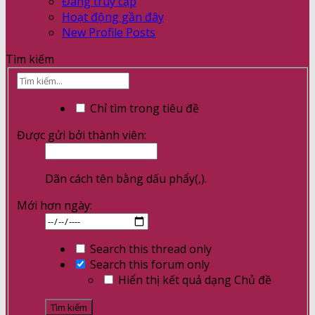
Đang truy cập
Hoạt động gần đây
New Profile Posts
Tìm kiếm
Chỉ tìm trong tiêu đề
Được gửi bởi thành viên:
Dãn cách tên bằng dấu phẩy(,).
Mới hơn ngày:
Search this thread only
Search this forum only
Hiển thị kết quả dạng Chủ đề