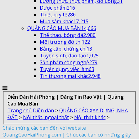
Lương thực, thực phẩm, đồ uống
31
Dược phẩm
216
Thiết bị y tế
286
Mua sắm khác
17,215
QUẢNG CÁO MUA BÁN
14,666
Thể thao, bóng đá
2,980
Môi trường đô thị
122
Bằng cấp, chứng chỉ
13
Tuyển sinh, đào tạo
1,025
Sản phẩm công nghệ
279
Tuyển dụng, việc làm
63
Tin thương mại khác
2,948
Diễn Đàn Hải Phòng | Đăng Tin Rao Vặt | Quảng
Cáo Mua Bán
Trang chủ
Diễn đàn
>
QUẢNG CÁO XÂY DỰNG, NHÀ
ĐẤT
>
Nội thất, ngoại thất
>
Nội thất khác
>
Chào mừng các bạn đến với website
QuangCaoHaiPhong.com | Chúc các bạn có những giây