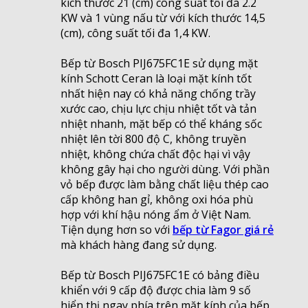
kích thước 21 (cm) công suất tối đa 2.2
KW và 1 vùng nấu từ với kích thước 14,5
(cm), công suất tối đa 1,4 KW.
Bếp từ Bosch PIJ675FC1E sử dụng mặt
kính Schott Ceran là loại mặt kính tốt
nhất hiện nay có khả năng chống trầy
xước cao, chịu lực chịu nhiệt tốt và tản
nhiệt nhanh, mặt bếp có thể kháng sốc
nhiệt lên tời 800 độ C, không truyền
nhiệt, không chứa chất độc hại vì vậy
không gây hại cho người dùng. Với phần
vỏ bếp được làm bằng chất liệu thép cao
cấp không han gỉ, không oxi hóa phù
hợp với khí hậu nóng ẩm ở Việt Nam.
Tiện dụng hơn so với
bếp từ Fagor giá rẻ
mà khách hàng đang sử dụng.
Bếp từ Bosch PIJ675FC1E có bảng điều
khiển với 9 cấp độ được chia làm 9 số
hiển thị ngay phía trên mặt kính của bếp,