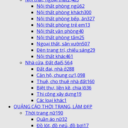
Nội thất phòng ngủ
62
Nội thất phòng khách
300
Nội thất phòng bếp, ăn
327
Nội thất phòng trẻ em
13
Nội thất văn phòng
40
Nội thất phòng tắm
25
Ngoại thất, sân vườn
507
Đèn trang trí, chiếu sáng
29
Nội thất khác
461
Nhà cửa, Đất đai
5,564
Đất đai, nhà ở
288
Căn hộ, chung cư
1,098
Thuê, cho thuê nhà đất
160
Biệt thự, liền kề, chia lô
36
Thi công xây dựng
19
Các loại khác
1
QUẢNG CÁO THỜI TRANG, LÀM ĐẸP
Thời trang nữ
190
Quần áo nữ
32
Đồ lót, đồ ngủ, đồ bơi
17