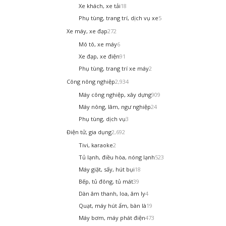
Xe khách, xe tải
18
Phụ tùng, trang trí, dịch vụ xe
5
Xe máy, xe đạp
272
Mô tô, xe máy
6
Xe đạp, xe điện
91
Phụ tùng, trang trí xe máy
2
Công nông nghiệp
2,934
Máy công nghiệp, xây dựng
909
Máy nông, lâm, ngư nghiệp
24
Phụ tùng, dịch vụ
3
Điện tử, gia dụng
2,692
Tivi, karaoke
2
Tủ lạnh, điều hòa, nóng lạnh
523
Máy giặt, sấy, hút bụi
18
Bếp, tủ đông, tủ mát
39
Dàn âm thanh, loa, âm ly
4
Quạt, máy hút ẩm, bàn là
19
Máy bơm, máy phát điện
473