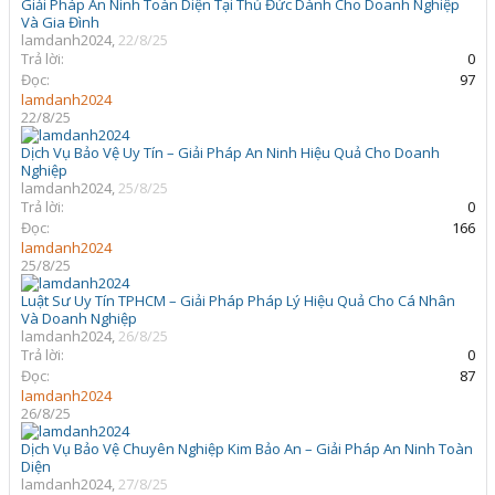
Giải Pháp An Ninh Toàn Diện Tại Thủ Đức Dành Cho Doanh Nghiệp
Và Gia Đình
lamdanh2024
,
22/8/25
Trả lời:
0
Đọc:
97
lamdanh2024
22/8/25
Dịch Vụ Bảo Vệ Uy Tín – Giải Pháp An Ninh Hiệu Quả Cho Doanh
Nghiệp
lamdanh2024
,
25/8/25
Trả lời:
0
Đọc:
166
lamdanh2024
25/8/25
Luật Sư Uy Tín TPHCM – Giải Pháp Pháp Lý Hiệu Quả Cho Cá Nhân
Và Doanh Nghiệp
lamdanh2024
,
26/8/25
Trả lời:
0
Đọc:
87
lamdanh2024
26/8/25
Dịch Vụ Bảo Vệ Chuyên Nghiệp Kim Bảo An – Giải Pháp An Ninh Toàn
Diện
lamdanh2024
,
27/8/25