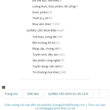
Đồ thể dục, thể thao
20
Lương thực, thực phẩm, đồ uống
31
Dược phẩm
216
Thiết bị y tế
286
Mua sắm khác
17,234
QUẢNG CÁO MUA BÁN
14,667
Thể thao, bóng đá
2,980
Môi trường đô thị
122
Bằng cấp, chứng chỉ
13
Tuyển sinh, đào tạo
1,025
Sản phẩm công nghệ
279
Tuyển dụng, việc làm
63
Tin thương mại khác
2,949
Trang chủ
Diễn đàn
QUẢNG CÁO DỊCH VỤ, DU LỊCH
Dịch thuật, tài chính, luật
Chào mừng các bạn đến với website QuangCaoHaiPhong.com | Chúc các bạn
có những giây phút thật vui vẻ!