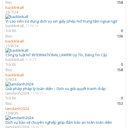
Đọc:
158
backlinkall
23/7/24
Vì sao nên sử dụng dịch vụ xin giấy phép mở trung tâm ngoại ngữ
backlinkall
,
21/8/24
Trả lời:
0
Đọc:
136
backlinkall
21/8/24
Công ty luật NT INTERNATIONAL LAWFIR Uy Tín, Đáng Tin Cậy
backlinkall
,
5/9/24
Trả lời:
0
Đọc:
158
backlinkall
5/9/24
Giải pháp pháp lý toàn diện – Dịch vụ giải quyết tranh chấp
lamdanh2024
,
17/8/25
Trả lời:
0
Đọc:
153
lamdanh2024
17/8/25
Dịch vụ bảo vệ chuyên nghiệp giúp đảm bảo an toàn toàn diện
lamdanh2024
,
18/8/25