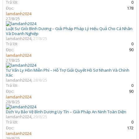
Trả lời:
0
Đọc:
178
lamdanh2024
27/8/25
Luật Sư Giỏi Bình Dương – Giải Pháp Pháp Lý Hiệu Quả Cho Cá Nhân
Và Doanh Nghiệp
lamdanh2024
,
27/8/25
Trả lời:
0
Đọc:
90
lamdanh2024
27/8/25
Tư Vấn Ly Hôn Miễn Phí – Hỗ Trợ Giải Quyết Hồ Sơ Nhanh Và Chính
Xác
lamdanh2024
,
28/8/25
Trả lời:
0
Đọc:
90
lamdanh2024
28/8/25
Dịch Vụ Bảo Vệ Bình Dương Uy Tín – Giải Pháp An Ninh Toàn Diện
lamdanh2024
,
29/8/25
Trả lời:
0
Đọc:
172
lamdanh2024
29/8/25