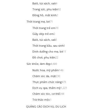
Balô, túi xách, vali
4
Trang sức, phụ kiện
92
Đồng hồ, mắt kính
2
Thời trang mẹ, bé
71
Thời trang trẻ em
19
Giầy dép trẻ em
2
Balô, túi xách, vali
1
Thời trang bầu, sau sinh
8
Dinh dưỡng cho mẹ, bé
11
Đồ chơi, phụ kiện
22
Sức khỏe, làm đẹp
4,600
Nước hoa, mỹ phẩm
146
Chăm sóc da, mặt
230
Thực phẩm chức năng
473
Dịch vụ spa, thẩm mỹ
1,221
Chăm sóc tóc, cơ thể
244
Trà thảo mộc
1
QUẢNG CÁO DỊCH VỤ, DU LỊCH