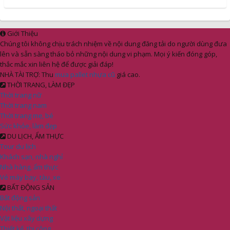
Giới Thiệu
Chúng tôi không chịu trách nhiệm về nội dung đăng tải do người dùng đưa
lên và sẵn sàng tháo bỏ những nội dung vi phạm. Mọi ý kiến đóng góp,
thắc mắc xin liên hệ để được giải đáp!
NHÀ TÀI TRỢ: Thu
mua pallet nhựa cũ
giá cao.
THỜI TRANG, LÀM ĐẸP
Thời trang nữ
Thời trang nam
Thời trang mẹ, bé
Sức khỏe, làm đẹp
DU LỊCH, ẨM THỰC
Tour du lịch
Khách sạn, nhà nghỉ
Nhà hàng, ẩm thực
Vé máy bay, tàu, xe
BẤT ĐỘNG SẢN
Bất động sản
Nội thất, ngoại thất
Vật liệu xây dựng
Thiết kế, thi công