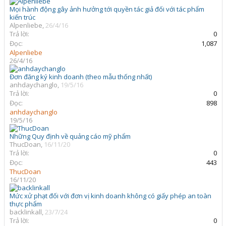
Mọi hành động gây ảnh hưởng tới quyền tác giả đối với tác phẩm
kiến trúc
Alpenliebe
,
26/4/16
Trả lời:
0
Đọc:
1,087
Alpenliebe
26/4/16
Đơn đăng ký kinh doanh (theo mẫu thống nhất)
anhdaychanglo
,
19/5/16
Trả lời:
0
Đọc:
898
anhdaychanglo
19/5/16
Những Quy định về quảng cáo mỹ phẩm
ThucDoan
,
16/11/20
Trả lời:
0
Đọc:
443
ThucDoan
16/11/20
Mức xử phạt đối với đơn vị kinh doanh không có giấy phép an toàn
thực phẩm
backlinkall
,
23/7/24
Trả lời:
0