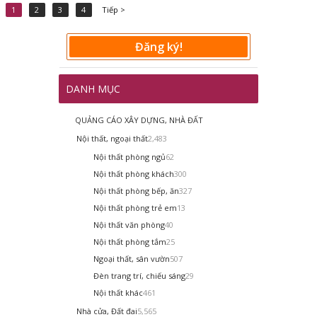
1
2
3
4
Tiếp >
Đăng ký!
DANH MỤC
QUẢNG CÁO XÂY DỰNG, NHÀ ĐẤT
Nội thất, ngoại thất
2,483
Nội thất phòng ngủ
62
Nội thất phòng khách
300
Nội thất phòng bếp, ăn
327
Nội thất phòng trẻ em
13
Nội thất văn phòng
40
Nội thất phòng tắm
25
Ngoại thất, sân vườn
507
Đèn trang trí, chiếu sáng
29
Nội thất khác
461
Nhà cửa, Đất đai
5,565