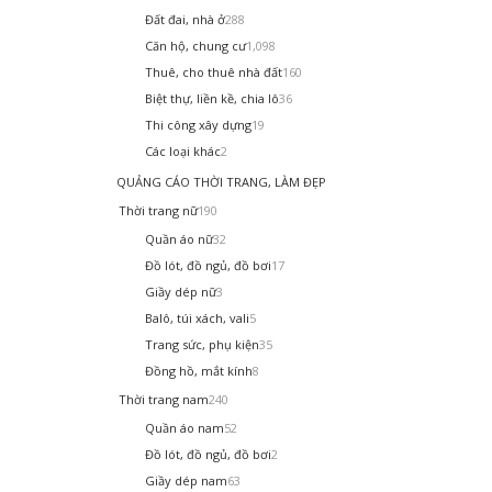
Đất đai, nhà ở
288
Căn hộ, chung cư
1,098
Thuê, cho thuê nhà đất
160
Biệt thự, liền kề, chia lô
36
Thi công xây dựng
19
Các loại khác
2
QUẢNG CÁO THỜI TRANG, LÀM ĐẸP
Thời trang nữ
190
Quần áo nữ
32
Đồ lót, đồ ngủ, đồ bơi
17
Giầy dép nữ
3
Balô, túi xách, vali
5
Trang sức, phụ kiện
35
Đồng hồ, mắt kính
8
Thời trang nam
240
Quần áo nam
52
Đồ lót, đồ ngủ, đồ bơi
2
Giầy dép nam
63