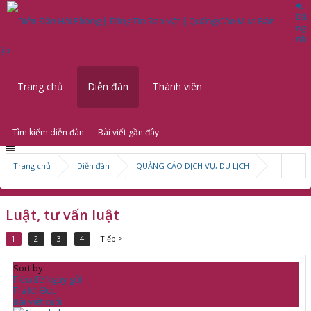
Đă
ng
nh
ập
Trang chủ
Diễn đàn
Thành viên
Tìm kiếm diễn đàn
Bài viết gần đây
Trang chủ
Diễn đàn
QUẢNG CÁO DỊCH VỤ, DU LỊCH
Dịch thuật, tài chính, luật
Luật, tư vấn luật
1
2
3
4
Tiếp >
Sort by:
Tiêu đề
Ngày gửi
Trả lời
Đọc
Bài viết cuối ↑