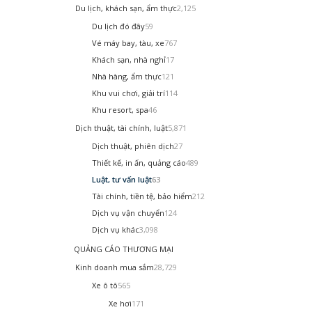
Du lịch, khách sạn, ẩm thực
2,125
Du lịch đó đây
59
Vé máy bay, tàu, xe
767
Khách sạn, nhà nghỉ
17
Nhà hàng, ẩm thực
121
Khu vui chơi, giải trí
114
Khu resort, spa
46
Dịch thuật, tài chính, luật
5,871
Dịch thuật, phiên dịch
27
Thiết kế, in ấn, quảng cáo
489
Luật, tư vấn luật
63
Tài chính, tiền tệ, bảo hiểm
212
Dịch vụ vận chuyển
124
Dịch vụ khác
3,098
QUẢNG CÁO THƯƠNG MẠI
Kinh doanh mua sắm
28,729
Xe ô tô
565
Xe hơi
171