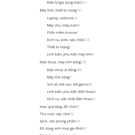
Điện tử gia dụng khác
861
Máy tính, thiết bị mạng
193
Laptop, netbook
14
Máy chủ, máy trạm
3
Phần mềm license
1
Dịch vụ, web, sửa chữa
124
Thiết bị mạng
3
Linh kiện, phụ kiện máy tính
4
Điện thoại, máy tính bảng
370
Điện thoại di động
188
Máy tính bảng
1
Sim số, thẻ cào, thẻ game
46
Linh kiện, phụ kiện điện thoại
4
Dịch vụ, sửa chữa điện thoại
62
Hoa, quà tặng, đồ chơi
90
Thú nuôi, cây cảnh
13
Sách, văn phòng phẩm
14
Đồ dùng sinh hoạt gia đình
29